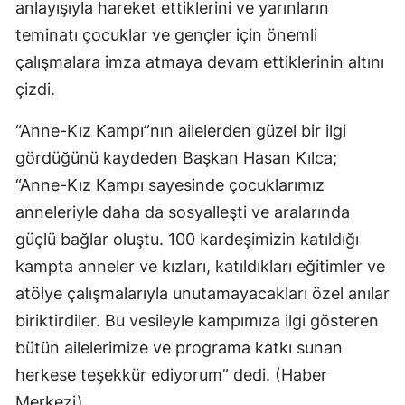
anlayışıyla hareket ettiklerini ve yarınların
Malatya
teminatı çocuklar ve gençler için önemli
çalışmalara imza atmaya devam ettiklerinin altını
Manisa
çizdi.
Kahramanmaraş
“Anne-Kız Kampı”nın ailelerden güzel bir ilgi
Mardin
gördüğünü kaydeden Başkan Hasan Kılca;
Muğla
“Anne-Kız Kampı sayesinde çocuklarımız
anneleriyle daha da sosyalleşti ve aralarında
Muş
güçlü bağlar oluştu. 100 kardeşimizin katıldığı
Nevşehir
kampta anneler ve kızları, katıldıkları eğitimler ve
Niğde
atölye çalışmalarıyla unutamayacakları özel anılar
biriktirdiler. Bu vesileyle kampımıza ilgi gösteren
Ordu
bütün ailelerimize ve programa katkı sunan
Rize
herkese teşekkür ediyorum” dedi. (Haber
Sakarya
Merkezi)