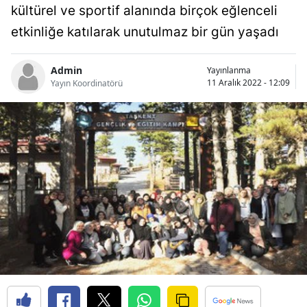
kültürel ve sportif alanında birçok eğlenceli
Bilecik
etkinliğe katılarak unutulmaz bir gün yaşadı
Bingöl
Admin
Yayınlanma
Bitlis
11 Aralık 2022 - 12:09
Yayın Koordinatörü
Bolu
Burdur
Bursa
Çanakkale
Çankırı
Çorum
Denizli
Diyarbakır