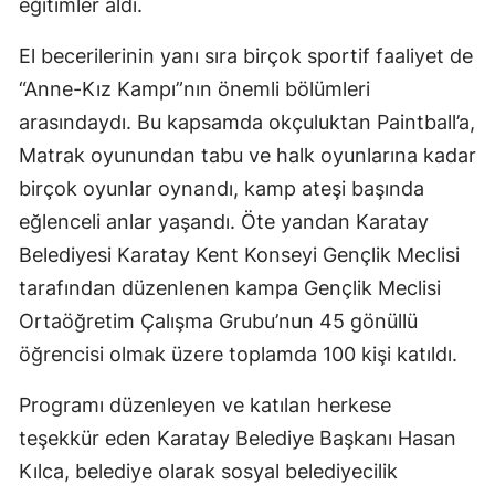
eğitimler aldı.
Mersin
El becerilerinin yanı sıra birçok sportif faaliyet de
İstanbul
“Anne-Kız Kampı”nın önemli bölümleri
arasındaydı. Bu kapsamda okçuluktan Paintball’a,
İzmir
Matrak oyunundan tabu ve halk oyunlarına kadar
Kars
birçok oyunlar oynandı, kamp ateşi başında
Kastamonu
eğlenceli anlar yaşandı. Öte yandan Karatay
Belediyesi Karatay Kent Konseyi Gençlik Meclisi
Kayseri
tarafından düzenlenen kampa Gençlik Meclisi
Kırklareli
Ortaöğretim Çalışma Grubu’nun 45 gönüllü
Kırşehir
öğrencisi olmak üzere toplamda 100 kişi katıldı.
Kocaeli
Programı düzenleyen ve katılan herkese
teşekkür eden Karatay Belediye Başkanı Hasan
Konya
Kılca, belediye olarak sosyal belediyecilik
Kütahya