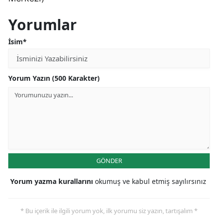
Samsun
Yorumlar
Siirt
İsim*
Sinop
Sivas
Yorum Yazın (500 Karakter)
Tekirdağ
Tokat
Trabzon
Tunceli
GÖNDER
Şanlıurfa
Yorum yazma kurallarını
okumuş ve kabul etmiş sayılırsınız
Uşak
* Bu içerik ile ilgili yorum yok, ilk yorumu siz yazın, tartışalım *
Van