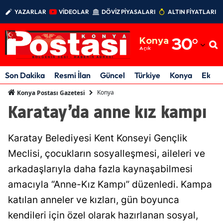
YAZARLAR
VİDEOLAR
DÖVİZ PİYASALARI
ALTIN FİYATLARI
Adana
Konya
30
°
Adıyaman
Açık
Afyonkarahisar
Son Dakika
Resmi İlan
Güncel
Türkiye
Konya
Ekon
Ağrı
Konya
Konya Postası Gazetesi
Karatay’da anne kız kampı
Amasya
Ankara
Karatay Belediyesi Kent Konseyi Gençlik
Antalya
Meclisi, çocukların sosyalleşmesi, aileleri ve
arkadaşlarıyla daha fazla kaynaşabilmesi
Artvin
amacıyla “Anne-Kız Kampı” düzenledi. Kampa
Aydın
katılan anneler ve kızları, gün boyunca
Balıkesir
kendileri için özel olarak hazırlanan sosyal,