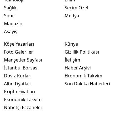
Sağlık
Seçim Özel
Yalova
Spor
Medya
Karabük
Magazin
Asayiş
Kilis
Köşe Yazarları
Künye
Osmaniye
Foto Galeriler
Gizlilik Politikası
Düzce
Manşetler Sayfası
İletişim
İstanbul Borsası
Haber Arşivi
Döviz Kurları
Ekonomik Takvim
Altın Fiyatları
Son Dakika Haberleri
Kripto Fiyatları
Ekonomik Takvim
Nöbetçi Eczaneler