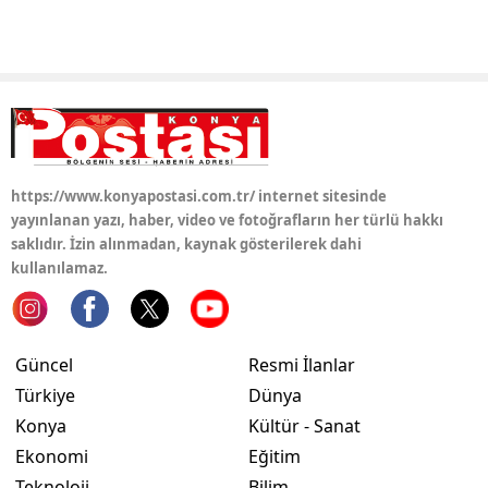
Yozgat
Zonguldak
Aksaray
Bayburt
https://www.konyapostasi.com.tr/ internet sitesinde
Karaman
yayınlanan yazı, haber, video ve fotoğrafların her türlü hakkı
saklıdır. İzin alınmadan, kaynak gösterilerek dahi
Kırıkkale
kullanılamaz.
Batman
Şırnak
Güncel
Resmi İlanlar
Türkiye
Dünya
Bartın
Konya
Kültür - Sanat
Ardahan
Ekonomi
Eğitim
Teknoloji
Bilim
Iğdır