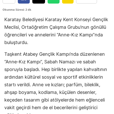
Edirne
Okunma Süresi: 2 dk
Elazığ
Karatay Belediyesi Karatay Kent Konseyi Gençlik
Meclisi, Ortaöğretim Çalışma Grubu’nun gönüllü
Erzincan
öğrencileri ve annelerini “Anne-Kız Kampı”nda
Erzurum
buluşturdu.
Eskişehir
Taşkent Atabey Gençlik Kampı’nda düzenlenen
Gaziantep
“Anne-Kız Kampı”, Sabah Namazı ve sabah
Giresun
sporuyla başladı. Hep birlikte yapılan kahvaltının
ardından kültürel sosyal ve sportif etkinliklerin
Gümüşhane
startı verildi. Anne ve kızları; parfüm, bileklik,
Hakkari
ahşap boyama, kodlama, küçülen desenler,
keçeden tasarım gibi atölyelerde hem eğlenceli
Hatay
vakit geçirdi hem de el becerilerini geliştirici
Isparta