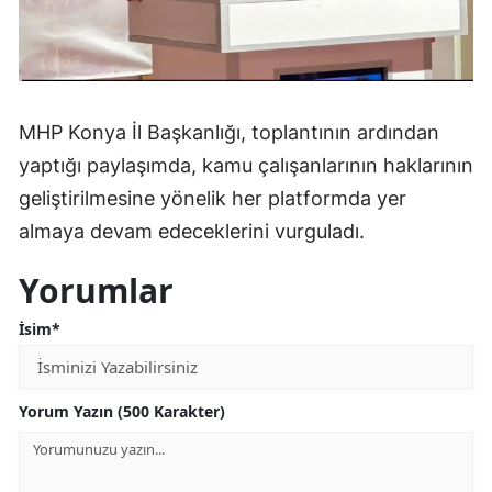
Samsun
Siirt
Sinop
MHP Konya İl Başkanlığı, toplantının ardından
yaptığı paylaşımda, kamu çalışanlarının haklarının
Sivas
geliştirilmesine yönelik her platformda yer
Tekirdağ
almaya devam edeceklerini vurguladı.
Tokat
Yorumlar
Trabzon
İsim*
Tunceli
Şanlıurfa
Yorum Yazın (500 Karakter)
Uşak
Van