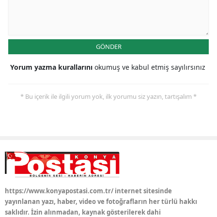
Yozgat
Zonguldak
GÖNDER
Aksaray
Yorum yazma kurallarını
okumuş ve kabul etmiş sayılırsınız
Bayburt
* Bu içerik ile ilgili yorum yok, ilk yorumu siz yazın, tartışalım *
Karaman
Kırıkkale
Batman
Şırnak
Bartın
https://www.konyapostasi.com.tr/ internet sitesinde
Ardahan
yayınlanan yazı, haber, video ve fotoğrafların her türlü hakkı
saklıdır. İzin alınmadan, kaynak gösterilerek dahi
Iğdır