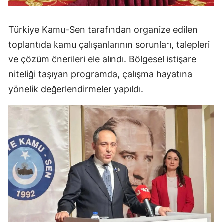
Malatya
Türkiye Kamu-Sen
tarafından organize edilen
Manisa
toplantıda kamu çalışanlarının sorunları, talepleri
Kahramanmaraş
ve çözüm önerileri ele alındı. Bölgesel istişare
niteliği taşıyan programda, çalışma hayatına
Mardin
yönelik değerlendirmeler yapıldı.
Muğla
Muş
Nevşehir
Niğde
Ordu
Rize
Sakarya