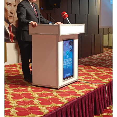
Mersin
İstanbul
İzmir
Kars
Kastamonu
Kayseri
Kırklareli
Kırşehir
Kocaeli
Konya
Kütahya