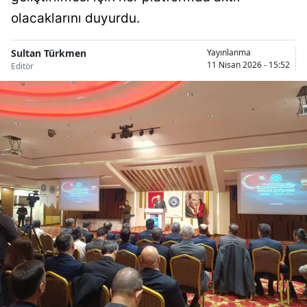
Bilecik
olacaklarını duyurdu.
Bingöl
Sultan Türkmen
Yayınlanma
11 Nisan 2026 - 15:52
Editör
Bitlis
Bolu
Burdur
Bursa
Çanakkale
Çankırı
Çorum
Denizli
Diyarbakır