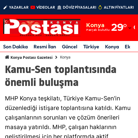
YAZARLAR
VİDEOLAR
DÖVİZ PİYASALARI
ALTIN FİYATLARI
Adana
Konya
29
°
Adıyaman
Parçalı bulutlu
Afyonkarahisar
Son Dakika
Resmi İlan
Güncel
Türkiye
Konya
Ekon
Ağrı
Konya
Konya Postası Gazetesi
Kamu-Sen toplantısında
Amasya
önemli buluşma
Ankara
Antalya
MHP Konya teşkilatı, Türkiye Kamu-Sen'in
Artvin
düzenlediği istişare toplantısına katıldı. Kamu
çalışanlarının sorunları ve çözüm önerileri
Aydın
masaya yatırıldı. MHP, çalışan haklarının
Balıkesir
geliştirilmesi için her platformda aktif