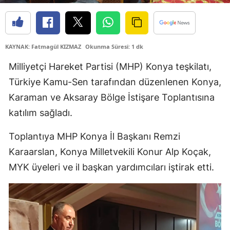
Edirne
Elazığ
KAYNAK: Fatmagül KIZMAZ
Okunma Süresi: 1 dk
Erzincan
Milliyetçi Hareket Partisi (MHP) Konya teşkilatı,
Erzurum
Türkiye Kamu-Sen tarafından düzenlenen Konya,
Karaman ve Aksaray Bölge İstişare Toplantısına
Eskişehir
katılım sağladı.
Gaziantep
Toplantıya MHP Konya İl Başkanı
Remzi
Giresun
Karaarslan
, Konya Milletvekili
Konur Alp Koçak
,
Gümüşhane
MYK üyeleri ve il başkan yardımcıları iştirak etti.
Hakkari
Hatay
Isparta