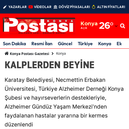
YAZARLAR
VİDEOLAR
DÖVİZ PİYASALARI
ALTIN FİYATLARI
Adana
Konya
26
°
Adıyaman
Açık
Afyonkarahisar
Son Dakika
Resmi İlan
Güncel
Türkiye
Konya
Ekon
Ağrı
Konya
Konya Postası Gazetesi
KALPLERDEN BEYİNE
Amasya
Ankara
Karatay Belediyesi, Necmettin Erbakan
Antalya
Üniversitesi, Türkiye Alzheimer Derneği Konya
Şubesi ve hayırseverlerin destekleriyle,
Artvin
Alzheimer Gündüz Yaşam Merkezi’nden
Aydın
faydalanan hastalar yararına bir kermes
Balıkesir
düzenlendi