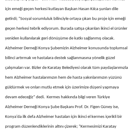
Mersin
için emeği geçen herkesi kutlayan Başkan Hasan Kılca şunları dile
getirdi; “Sosyal sorumluluk bilinciyle ortaya çıkan bu proje için emeği
İstanbul
geçen herkesi tebrik ediyorum. Burada satışa çıkarılan ikinci el ürünler
İzmir
yeniden kullanılarak geri dönüşüme de katkı sağlanmış olacak.
Kars
Alzheimer Derneği Konya Şubemizin Alzheimer konusunda toplumsal
Kastamonu
bilinci artırmak ve hastalara destek sağlanmasına yönelik güzel
çalışmaları var. Bizler de Karatay Belediyesi olarak tüm paydaşlarımızla
Kayseri
hem Alzheimer hastalarımızın hem de hasta yakınlarımızın yüzünü
Kırklareli
güldürmek ve onları mutlu etmek için üzerimize düşeni yapmaya
Kırşehir
devam edeceğiz” dedi. Kermes hakkında bilgi veren Türkiye
Kocaeli
Alzheimer Derneği Konya Şube Başkanı Prof. Dr. Figen Güney ise,
Konya’da ilk defa Alzheimer hastaları için ikinci el kermes içerikli bir
Konya
program düzenlendiklerinin altını çizerek; “Kermesimizi Karatay
Kütahya