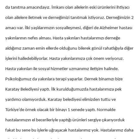
da tanıtma amacındayız. İmkanı olan ailelerin eski ürünlerini ihtiyacı
Samsun
olan ailelere iletmek ve derneğimizi tanıtmak istiyoruz. Derneğimizin 2
Siirt
amacı var. İlki yaşlılarımızın sosyalleşmesi, diğeri de Alzheimer hastası
Sinop
yakınlarının nefes alması. Hasta yakınları hastalarımızı derneğe
Sivas
aldığımız zaman emin ellerde olduğunu bilerek gönül rahatlığıyla diğer
işlerini halledebiliyorlar. Hasta yakınlarımıza çok önem veriyoruz.
Tekirdağ
Hasta yakınları ile sosyal hizmetler uzmanımız iletişim halinde.
Tokat
Psikoloğumuz da yakınlara terapi yaparlar. Dernek binamızı bize
Trabzon
Karatay Belediyesi yaptı. İlk kurulduğumuzda hastalarımıza pek
Tunceli
yardımcı olamıyorduk. Karatay belediyesi elimizden tuttu ve
Türkiye’de örnek olacak bir binayı 1 senede yaptı. Normalde
Şanlıurfa
hastalarımızın el becerileriyle yaptığı ürünleri sergiye çıkarıyorduk
Uşak
fakat bu sene bu işlerle uğraşacak hastalarımız yok. Hastalarımız daha
Van