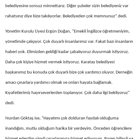
belediyesine sonsuz minnettarız. Diğer şubeler sizin belediyeniz var
Yalova
rahatsınız diye bize takılıyorlar. Belediyeden çok memnunuz” dedi.
Karabük
Yönetim Kurulu Üyesi Ergün Doğan, “Emekli İngilizce öğretmeniyim,
Kilis
yönetimde çalışıyor. Çok duyarlı insanlarımız var. Fakat bazı insanların
Osmaniye
haberi yok. Elimizden geldiği kadar çabalıyoruz duyurmak istiyoruz.
Daha çok kişiye hizmet vermek istiyoruz. Karatay belediyesi
Düzce
başkanımız bu konuda çok duyarlı bize çok yardımcı oluyor. Derneğin
amacı çınarlara yardımcı olmak ve onları hayata bağlamak.
Kıyafetlerimiz hayırseverlerden toplanıyor. Çok daha ilgi bekliyoruz”
dedi.
Nurdan Göktaş ise, “Hayatımı çok dolduran faydalı olduğuma
inandığım, mutlu olduğum harika bir yerdeyim. Önceden öğrencilere
hizmet ederdim şimdi çınarlarımıza hizmet ediyorum. Bazen bilinçli ya