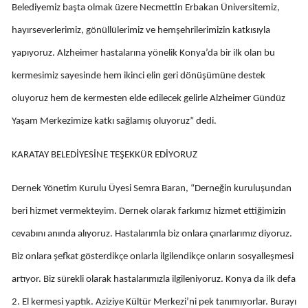
Belediyemiz başta olmak üzere Necmettin Erbakan Üniversitemiz,
Malatya
hayırseverlerimiz, gönüllülerimiz ve hemşehrilerimizin katkısıyla
Manisa
yapıyoruz. Alzheimer hastalarına yönelik Konya’da bir ilk olan bu
kermesimiz sayesinde hem ikinci elin geri dönüşümüne destek
Kahramanmaraş
oluyoruz hem de kermesten elde edilecek gelirle Alzheimer Gündüz
Mardin
Yaşam Merkezimize katkı sağlamış oluyoruz” dedi.
Muğla
KARATAY BELEDİYESİNE TEŞEKKÜR EDİYORUZ
Muş
Dernek Yönetim Kurulu Üyesi Semra Baran, “Derneğin kuruluşundan
Nevşehir
beri hizmet vermekteyim. Dernek olarak farkımız hizmet ettiğimizin
Niğde
cevabını anında alıyoruz. Hastalarımla biz onlara çınarlarımız diyoruz.
Ordu
Biz onlara şefkat gösterdikçe onlarla ilgilendikçe onların sosyalleşmesi
Rize
artıyor. Biz sürekli olarak hastalarımızla ilgileniyoruz. Konya da ilk defa
Sakarya
2. El kermesi yaptık. Aziziye Kültür Merkezi’ni pek tanımıyorlar. Burayı