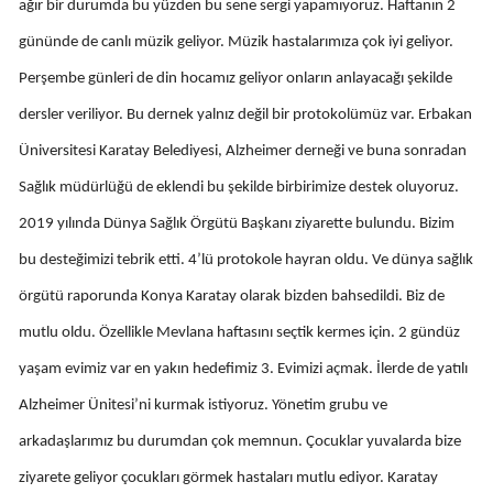
ağır bir durumda bu yüzden bu sene sergi yapamıyoruz. Haftanın 2
Yozgat
gününde de canlı müzik geliyor. Müzik hastalarımıza çok iyi geliyor.
Perşembe günleri de din hocamız geliyor onların anlayacağı şekilde
Zonguldak
dersler veriliyor. Bu dernek yalnız değil bir protokolümüz var. Erbakan
Aksaray
Üniversitesi Karatay Belediyesi, Alzheimer derneği ve buna sonradan
Bayburt
Sağlık müdürlüğü de eklendi bu şekilde birbirimize destek oluyoruz.
Karaman
2019 yılında Dünya Sağlık Örgütü Başkanı ziyarette bulundu. Bizim
bu desteğimizi tebrik etti. 4’lü protokole hayran oldu. Ve dünya sağlık
Kırıkkale
örgütü raporunda Konya Karatay olarak bizden bahsedildi. Biz de
Batman
mutlu oldu. Özellikle Mevlana haftasını seçtik kermes için. 2 gündüz
Şırnak
yaşam evimiz var en yakın hedefimiz 3. Evimizi açmak. İlerde de yatılı
Bartın
Alzheimer Ünitesi’ni kurmak istiyoruz. Yönetim grubu ve
arkadaşlarımız bu durumdan çok memnun. Çocuklar yuvalarda bize
Ardahan
ziyarete geliyor çocukları görmek hastaları mutlu ediyor. Karatay
Iğdır