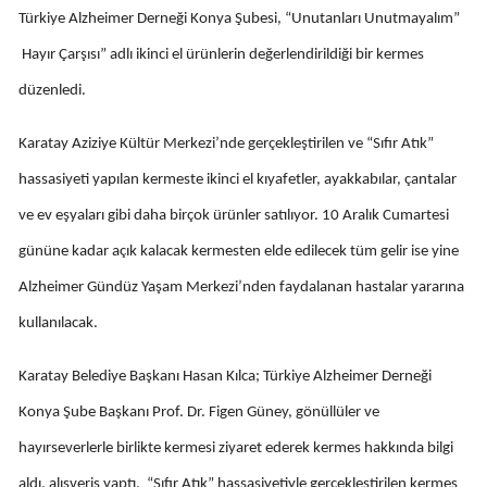
Türkiye Alzheimer Derneği Konya Şubesi, “Unutanları Unutmayalım”
Edirne
Hayır Çarşısı” adlı ikinci el ürünlerin değerlendirildiği bir kermes
Elazığ
düzenledi.
Erzincan
Karatay Aziziye Kültür Merkezi’nde gerçekleştirilen ve “Sıfır Atık”
Erzurum
hassasiyeti yapılan kermeste ikinci el kıyafetler, ayakkabılar, çantalar
Eskişehir
ve ev eşyaları gibi daha birçok ürünler satılıyor. 10 Aralık Cumartesi
Gaziantep
gününe kadar açık kalacak kermesten elde edilecek tüm gelir ise yine
Alzheimer Gündüz Yaşam Merkezi’nden faydalanan hastalar yararına
Giresun
kullanılacak.
Gümüşhane
Karatay Belediye Başkanı Hasan Kılca; Türkiye Alzheimer Derneği
Hakkari
Konya Şube Başkanı Prof. Dr. Figen Güney, gönüllüler ve
Hatay
hayırseverlerle birlikte kermesi ziyaret ederek kermes hakkında bilgi
Isparta
aldı, alışveriş yaptı. “Sıfır Atık” hassasiyetiyle gerçekleştirilen kermes