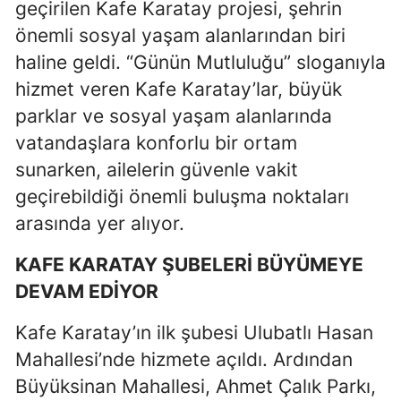
geçirilen Kafe Karatay projesi, şehrin
Malatya
önemli sosyal yaşam alanlarından biri
haline geldi. “Günün Mutluluğu” sloganıyla
Manisa
hizmet veren Kafe Karatay’lar, büyük
Kahramanmaraş
parklar ve sosyal yaşam alanlarında
Mardin
vatandaşlara konforlu bir ortam
sunarken, ailelerin güvenle vakit
Muğla
geçirebildiği önemli buluşma noktaları
Muş
arasında yer alıyor.
Nevşehir
KAFE KARATAY ŞUBELERİ BÜYÜMEYE
Niğde
DEVAM EDİYOR
Ordu
Kafe Karatay’ın ilk şubesi Ulubatlı Hasan
Mahallesi’nde hizmete açıldı. Ardından
Rize
Büyüksinan Mahallesi, Ahmet Çalık Parkı,
Sakarya