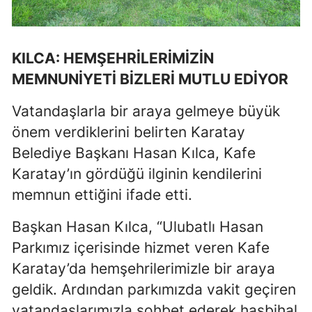
Yozgat
Zonguldak
KILCA: HEMŞEHRİLERİMİZİN
MEMNUNİYETİ BİZLERİ MUTLU EDİYOR
Aksaray
Vatandaşlarla bir araya gelmeye büyük
Bayburt
önem verdiklerini belirten Karatay
Karaman
Belediye Başkanı Hasan Kılca, Kafe
Kırıkkale
Karatay’ın gördüğü ilginin kendilerini
memnun ettiğini ifade etti.
Batman
Başkan Hasan Kılca, “Ulubatlı Hasan
Şırnak
Parkımız içerisinde hizmet veren Kafe
Bartın
Karatay’da hemşehrilerimizle bir araya
Ardahan
geldik. Ardından parkımızda vakit geçiren
vatandaşlarımızla sohbet ederek hasbihal
Iğdır