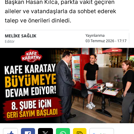
Başkan Hasan Kılca, parkta vakit geçiren
Bilecik
aileler ve vatandaşlarla da sohbet ederek
Bingöl
talep ve önerileri dinledi.
Bitlis
MELİKE SAĞLIK
Yayınlanma
03 Temmuz 2026 - 17:17
Editör
Bolu
Burdur
Bursa
Çanakkale
Çankırı
Çorum
Denizli
Diyarbakır