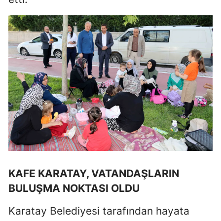
Mersin
İstanbul
İzmir
Kars
Kastamonu
Kayseri
Kırklareli
Kırşehir
KAFE KARATAY, VATANDAŞLARIN
Kocaeli
BULUŞMA NOKTASI OLDU
Konya
Karatay Belediyesi tarafından hayata
Kütahya