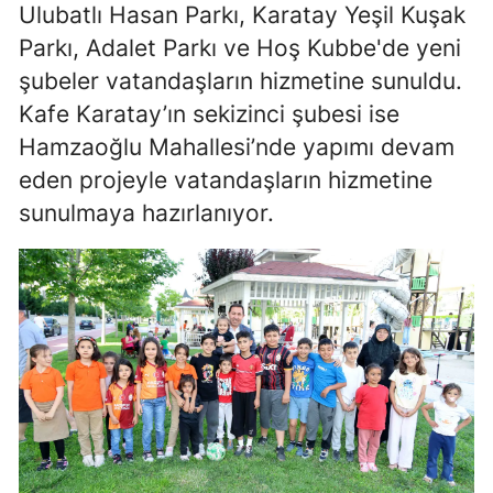
Ulubatlı Hasan Parkı, Karatay Yeşil Kuşak
Samsun
Parkı, Adalet Parkı ve Hoş Kubbe'de yeni
şubeler vatandaşların hizmetine sunuldu.
Siirt
Kafe Karatay’ın sekizinci şubesi ise
Sinop
Hamzaoğlu Mahallesi’nde yapımı devam
Sivas
eden projeyle vatandaşların hizmetine
sunulmaya hazırlanıyor.
Tekirdağ
Tokat
Trabzon
Tunceli
Şanlıurfa
Uşak
Van