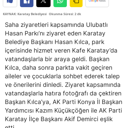
Edirne
KAYNAK: Karatay Belediyesi
Okunma Süresi: 2 dk
Elazığ
Saha ziyaretleri kapsamında Ulubatlı
Erzincan
Hasan Parkı’nı ziyaret eden Karatay
Belediye Başkanı Hasan Kılca, park
Erzurum
içerisinde hizmet veren Kafe Karatay’da
Eskişehir
vatandaşlarla bir araya geldi. Başkan
Gaziantep
Kılca, daha sonra parkta vakit geçiren
aileler ve çocuklarla sohbet ederek talep
Giresun
ve önerilerini dinledi. Ziyaret kapsamında
Gümüşhane
vatandaşlarla hatıra fotoğrafı da çektiren
Başkan Kılca’ya, AK Parti Konya İl Başkan
Hakkari
Yardımcısı Kazım Küçükçöğen ile AK Parti
Hatay
Karatay İlçe Başkanı Akif Demirci eşlik
Isparta
etti.