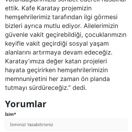
ettik. Kafe Karatay projemizin
Yalova
hemşehrilerimiz tarafından ilgi görmesi
Karabük
bizleri ayrıca mutlu ediyor. Ailelerimizin
güvenle vakit geçirebildiği, çocuklarımızın
Kilis
keyifle vakit geçirdiği sosyal yaşam
Osmaniye
alanlarını artırmaya devam edeceğiz.
Karatay’ımıza değer katan projeleri
Düzce
hayata geçirirken hemşehrilerimizin
memnuniyetini her zaman ön planda
tutmayı sürdüreceğiz.” dedi.
Yorumlar
İsim*