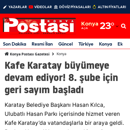
YAZARLAR
VİDEOLAR
DÖVİZ PİYASALARI
ALTIN FİYATLARI
Adana
Konya
23
°
Adıyaman
Açık
Afyonkarahisar
Son Dakika
Resmi İlan
Güncel
Türkiye
Konya
Ekon
Ağrı
Konya
Konya Postası Gazetesi
Kafe Karatay büyümeye
Amasya
devam ediyor! 8. şube için
Ankara
geri sayım başladı
Antalya
Artvin
Karatay Belediye Başkanı Hasan Kılca,
Aydın
Ulubatlı Hasan Parkı içerisinde hizmet veren
Kafe Karatay’da vatandaşlarla bir araya geldi.
Balıkesir