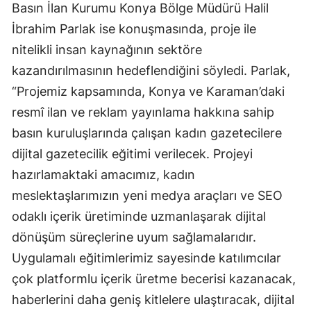
Basın İlan Kurumu Konya Bölge Müdürü Halil
Malatya
İbrahim Parlak ise konuşmasında, proje ile
nitelikli insan kaynağının sektöre
Manisa
kazandırılmasının hedeflendiğini söyledi. Parlak,
Kahramanmaraş
“Projemiz kapsamında, Konya ve Karaman’daki
Mardin
resmî ilan ve reklam yayınlama hakkına sahip
basın kuruluşlarında çalışan kadın gazetecilere
Muğla
dijital gazetecilik eğitimi verilecek. Projeyi
Muş
hazırlamaktaki amacımız, kadın
Nevşehir
meslektaşlarımızın yeni medya araçları ve SEO
odaklı içerik üretiminde uzmanlaşarak dijital
Niğde
dönüşüm süreçlerine uyum sağlamalarıdır.
Ordu
Uygulamalı eğitimlerimiz sayesinde katılımcılar
Rize
çok platformlu içerik üretme becerisi kazanacak,
haberlerini daha geniş kitlelere ulaştıracak, dijital
Sakarya