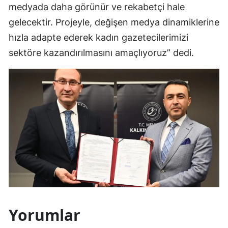
medyada daha görünür ve rekabetçi hale
Samsun
gelecektir. Projeyle, değişen medya dinamiklerine
hızla adapte ederek kadın gazetecilerimizi
Siirt
sektöre kazandırılmasını amaçlıyoruz” dedi.
Sinop
Sivas
Tekirdağ
Tokat
Trabzon
Tunceli
Şanlıurfa
Uşak
Yorumlar
Van