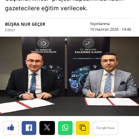
Bilecik
gazetecilere eğitim verilecek.
Bingöl
BÜŞRA NUR GEÇER
Yayınlanma
10 Haziran 2026 - 14:46
Editör
Bitlis
Bolu
Burdur
Bursa
Çanakkale
Çankırı
Çorum
Denizli
Diyarbakır