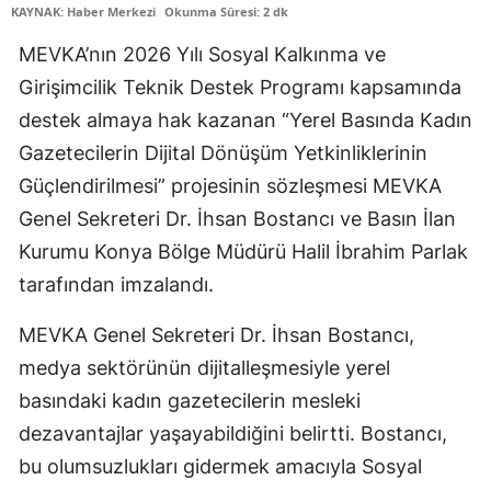
KAYNAK: Haber Merkezi
Okunma Süresi: 2 dk
Edirne
MEVKA’nın 2026 Yılı Sosyal Kalkınma ve
Elazığ
Girişimcilik Teknik Destek Programı kapsamında
Erzincan
destek almaya hak kazanan “Yerel Basında Kadın
Gazetecilerin Dijital Dönüşüm Yetkinliklerinin
Erzurum
Güçlendirilmesi” projesinin sözleşmesi MEVKA
Eskişehir
Genel Sekreteri Dr. İhsan Bostancı ve Basın İlan
Kurumu Konya Bölge Müdürü Halil İbrahim Parlak
Gaziantep
tarafından imzalandı.
Giresun
MEVKA Genel Sekreteri Dr. İhsan Bostancı,
Gümüşhane
medya sektörünün dijitalleşmesiyle yerel
Hakkari
basındaki kadın gazetecilerin mesleki
Hatay
dezavantajlar yaşayabildiğini belirtti. Bostancı,
bu olumsuzlukları gidermek amacıyla Sosyal
Isparta