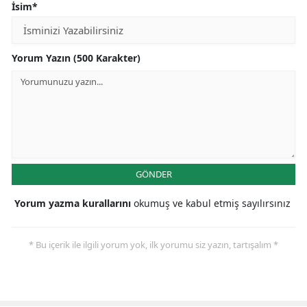
İsim*
Yozgat
Zonguldak
Yorum Yazın (500 Karakter)
Aksaray
Bayburt
Karaman
Kırıkkale
GÖNDER
Batman
Yorum yazma kurallarını
okumuş ve kabul etmiş sayılırsınız
Şırnak
* Bu içerik ile ilgili yorum yok, ilk yorumu siz yazın, tartışalım *
Bartın
Ardahan
Iğdır