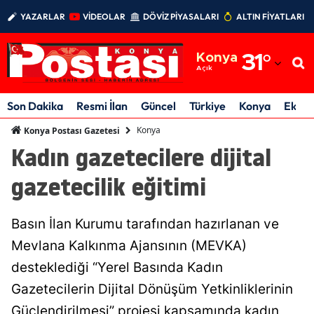
YAZARLAR
VİDEOLAR
DÖVİZ PİYASALARI
ALTIN FİYATLARI
Adana
Konya
31
°
Adıyaman
Açık
Afyonkarahisar
Son Dakika
Resmi İlan
Güncel
Türkiye
Konya
Ekon
Ağrı
Konya
Konya Postası Gazetesi
Kadın gazetecilere dijital
Amasya
gazetecilik eğitimi
Ankara
Antalya
Basın İlan Kurumu tarafından hazırlanan ve
Artvin
Mevlana Kalkınma Ajansının (MEVKA)
desteklediği “Yerel Basında Kadın
Aydın
Gazetecilerin Dijital Dönüşüm Yetkinliklerinin
Balıkesir
Güçlendirilmesi” projesi kapsamında kadın