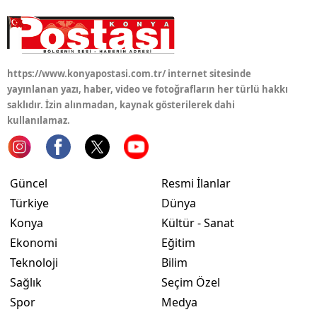
Yalova
Karabük
https://www.konyapostasi.com.tr/ internet sitesinde
Kilis
yayınlanan yazı, haber, video ve fotoğrafların her türlü hakkı
saklıdır. İzin alınmadan, kaynak gösterilerek dahi
Osmaniye
kullanılamaz.
Düzce
Güncel
Resmi İlanlar
Türkiye
Dünya
Konya
Kültür - Sanat
Ekonomi
Eğitim
Teknoloji
Bilim
Sağlık
Seçim Özel
Spor
Medya