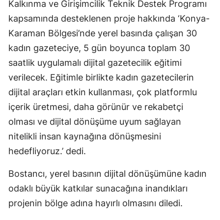
Kalkınma ve Girişimcilik Teknik Destek Programı
Mersin
kapsamında desteklenen proje hakkında ‘Konya-
Karaman Bölgesi’nde yerel basında çalışan 30
İstanbul
kadın gazeteciye, 5 gün boyunca toplam 30
İzmir
saatlik uygulamalı dijital gazetecilik eğitimi
Kars
verilecek. Eğitimle birlikte kadın gazetecilerin
dijital araçları etkin kullanması, çok platformlu
Kastamonu
içerik üretmesi, daha görünür ve rekabetçi
Kayseri
olması ve dijital dönüşüme uyum sağlayan
Kırklareli
nitelikli insan kaynağına dönüşmesini
hedefliyoruz.’ dedi.
Kırşehir
Bostancı, yerel basının dijital dönüşümüne kadın
Kocaeli
odaklı büyük katkılar sunacağına inandıkları
Konya
projenin bölge adına hayırlı olmasını diledi.
Kütahya