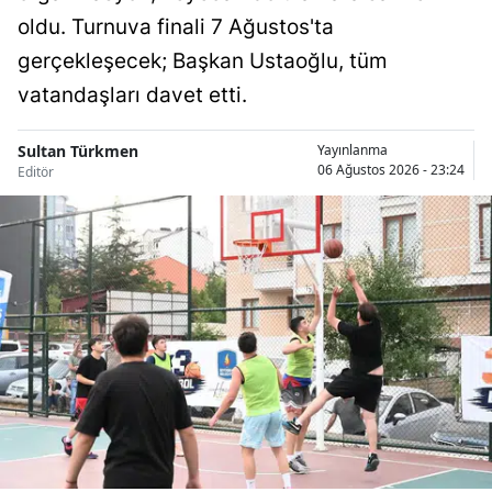
oldu. Turnuva finali 7 Ağustos'ta
Malatya
gerçekleşecek; Başkan Ustaoğlu, tüm
Manisa
vatandaşları davet etti.
Kahramanmaraş
Sultan Türkmen
Yayınlanma
Mardin
06 Ağustos 2026 - 23:24
Editör
Muğla
Muş
Nevşehir
Niğde
Ordu
Rize
Sakarya