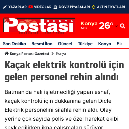
YAZARLAR
VİDEOLAR
DÖVİZ PİYASALARI
ALTIN FİYATLARI
Adana
Konya
26
°
Adıyaman
Açık
Afyonkarahisar
Son Dakika
Resmi İlan
Güncel
Türkiye
Konya
Ekon
Ağrı
Konya
Konya Postası Gazetesi
Kaçak elektrik kontrolü için
Amasya
gelen personel rehin alındı
Ankara
Antalya
Batman’da halı işletmeciliği yapan esnaf,
Artvin
kaçak kontrolü için dükkanına gelen Dicle
Elektrik personelini silahla rehin aldı. Olay
Aydın
yerine çok sayıda polis ve özel harekat ekibi
Balıkesir
sevk edilirken ikna çalışmaları sürüyor