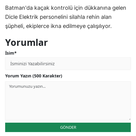
Batman'da kaçak kontrolü için dükkanına gelen
Edirne
Dicle Elektrik personelini silahla rehin alan
Elazığ
şüpheli, ekiplerce ikna edilmeye çalışılıyor.
Erzincan
Yorumlar
Erzurum
İsim*
Eskişehir
Gaziantep
Yorum Yazın (500 Karakter)
Giresun
Gümüşhane
Hakkari
Hatay
GÖNDER
Isparta