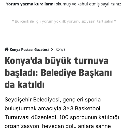
Yorum yazma kurallarını
okumuş ve kabul etmiş sayılırsınız
Mersin
İstanbul
* Bu içerik ile ilgili yorum yok, ilk yorumu siz yazın, tartışalım *
İzmir
Kars
Konya
Konya Postası Gazetesi
Kastamonu
Konya'da büyük turnuva
Kayseri
başladı: Belediye Başkanı
Kırklareli
da katıldı
Kırşehir
Seydişehir Belediyesi, gençleri sporla
Kocaeli
buluşturmak amacıyla 3x3 Basketbol
Konya
Turnuvası düzenledi. 100 sporcunun katıldığı
Kütahya
organizasyon, heyecan dolu anlara sahne