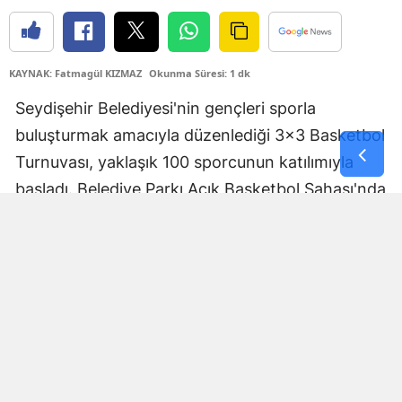
Samsun
Siirt
KAYNAK: Fatmagül KIZMAZ
Okunma Süresi: 1 dk
Sinop
Seydişehir Belediyesi'nin gençleri sporla
buluşturmak amacıyla düzenlediği 3x3 Basketbol
Sivas
Turnuvası, yaklaşık 100 sporcunun katılımıyla
Tekirdağ
başladı. Belediye Parkı Açık Basketbol Sahası'nda
Tokat
başlayan organizasyonda genç sporcular,
kıyasıya mücadele ederek izleyenlere heyecan
Trabzon
dolu anlar yaşattı.
Tunceli
Şanlıurfa
Uşak
Van