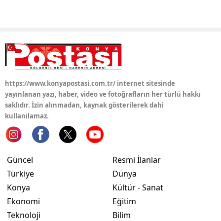
Yozgat
Zonguldak
Aksaray
Bayburt
https://www.konyapostasi.com.tr/ internet sitesinde
yayınlanan yazı, haber, video ve fotoğrafların her türlü hakkı
Karaman
saklıdır. İzin alınmadan, kaynak gösterilerek dahi
kullanılamaz.
Kırıkkale
Batman
Güncel
Resmi İlanlar
Şırnak
Türkiye
Dünya
Bartın
Konya
Kültür - Sanat
Ardahan
Ekonomi
Eğitim
Teknoloji
Bilim
Iğdır