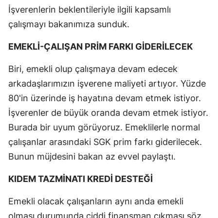
İşverenlerin beklentileriyle ilgili kapsamlı
Mersin
çalışmayı bakanımıza sunduk.
İstanbul
EMEKLİ-ÇALIŞAN PRİM FARKI GİDERİLECEK
İzmir
Biri, emekli olup çalışmaya devam edecek
Kars
arkadaşlarımızın işverene maliyeti artıyor. Yüzde
Kastamonu
80'in üzerinde iş hayatına devam etmek istiyor.
İşverenler de büyük oranda devam etmek istiyor.
Kayseri
Burada bir uyum görüyoruz. Emeklilerle normal
Kırklareli
çalışanlar arasındaki SGK prim farkı giderilecek.
Kırşehir
Bunun müjdesini bakan az evvel paylaştı.
Kocaeli
KIDEM TAZMİNATI KREDİ DESTEĞİ
Konya
Emekli olacak çalışanların aynı anda emekli
Kütahya
olması durumunda ciddi finansman çıkması söz