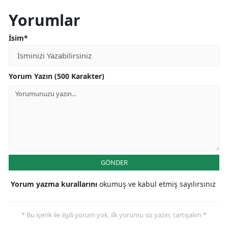
Yorumlar
Samsun
İsim*
Siirt
Sinop
Yorum Yazın (500 Karakter)
Sivas
Tekirdağ
Tokat
Trabzon
GÖNDER
Tunceli
Yorum yazma kurallarını
okumuş ve kabul etmiş sayılırsınız
Şanlıurfa
Uşak
* Bu içerik ile ilgili yorum yok, ilk yorumu siz yazın, tartışalım *
Van