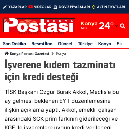
YAZARLAR
VİDEOLAR
DÖVİZ PİYASALARI
ALTIN FİYATLARI
Adana
Konya
24
°
Adıyaman
Açık
Afyonkarahisar
Son Dakika
Resmi İlan
Güncel
Türkiye
Konya
Ekon
Ağrı
Konya
Konya Postası Gazetesi
İşverene kıdem tazminatı
Amasya
için kredi desteği
Ankara
Antalya
TİSK Başkanı Özgür Burak Akkol, Meclis'e bu
Artvin
ay gelmesi beklenen EYT düzenlemesine
ilişkin açıklama yaptı. Akkol, emekli-çalışan
Aydın
arasındaki SGK prim farkının giderileceği ve
Balıkesir
KGF ile işverenlere uygun kredi verileceği