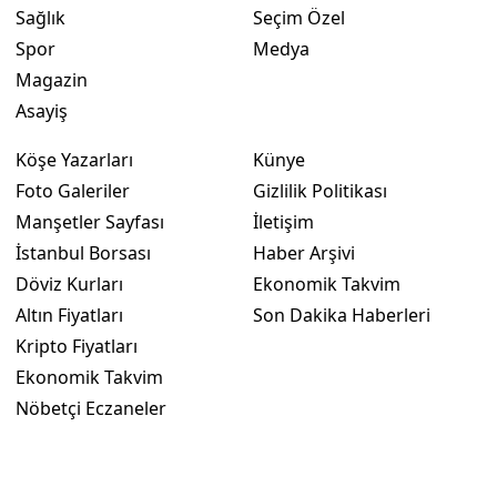
Sağlık
Seçim Özel
Yalova
Spor
Medya
Magazin
Karabük
Asayiş
Kilis
Köşe Yazarları
Künye
Osmaniye
Foto Galeriler
Gizlilik Politikası
Manşetler Sayfası
İletişim
Düzce
İstanbul Borsası
Haber Arşivi
Döviz Kurları
Ekonomik Takvim
Altın Fiyatları
Son Dakika Haberleri
Kripto Fiyatları
Ekonomik Takvim
Nöbetçi Eczaneler