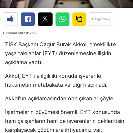
Edirne
Elazığ
Erzincan
Okunma Süresi: 2 dk
Erzurum
TİSK Başkanı Özgür Burak Akkol, emeklilikte
yaşa takılanlar (EYT) düzenlemesine ilişkin
Eskişehir
açıklama yaptı.
Gaziantep
Akkol, EYT ile ilgili iki konuda işverenle
Giresun
hükümetin mutabakata vardığını açıkladı.
Gümüşhane
Akkol'un açıklamasından öne çıkanlar şöyle:
Hakkari
İşletmelerin büyümesi önemli. EYT konusunda
Hatay
hem çalışanların hem de işverenlerin beklentisini
Isparta
karşılayacak çözümlere ihtiyacımız var.