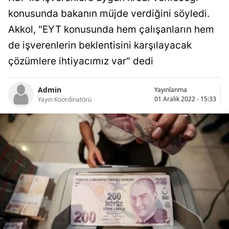
Bilecik
konusunda bakanın müjde verdiğini söyledi.
Akkol, "EYT konusunda hem çalışanların hem
Bingöl
de işverenlerin beklentisini karşılayacak
Bitlis
çözümlere ihtiyacımız var" dedi
Bolu
Admin
Yayınlanma
Burdur
01 Aralık 2022 - 15:33
Yayın Koordinatörü
Bursa
Çanakkale
Çankırı
Çorum
Denizli
Diyarbakır