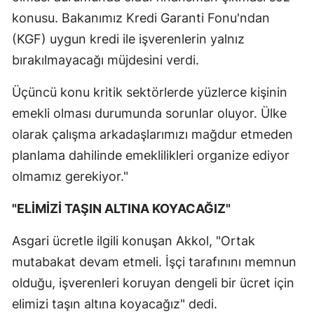
konusu. Bakanımız Kredi Garanti Fonu'ndan
Malatya
(KGF) uygun kredi ile işverenlerin yalnız
Manisa
bırakılmayacağı müjdesini verdi.
Kahramanmaraş
Üçüncü konu kritik sektörlerde yüzlerce kişinin
Mardin
emekli olması durumunda sorunlar oluyor. Ülke
olarak çalışma arkadaşlarımızı mağdur etmeden
Muğla
planlama dahilinde emeklilikleri organize ediyor
Muş
olmamız gerekiyor."
Nevşehir
"ELİMİZİ TAŞIN ALTINA KOYACAĞIZ"
Niğde
Asgari ücretle ilgili konuşan Akkol, "Ortak
Ordu
mutabakat devam etmeli. İşçi tarafınını memnun
Rize
olduğu, işverenleri koruyan dengeli bir ücret için
elimizi taşın altına koyacağız" dedi.
Sakarya