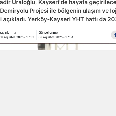
dir Uraloğlu, Kayseri'de hayata geçirilec
Samsun
miryolu Projesi ile bölgenin ulaşım ve loj
ni açıkladı. Yerköy-Kayseri YHT hattı da 
Siirt
Sinop
Yayınlanma
Güncellenme
08 Ağustos 2026 - 17:33
08 Ağustos 2026 - 17:34
Sivas
Tekirdağ
Tokat
Trabzon
Tunceli
Şanlıurfa
Uşak
Van