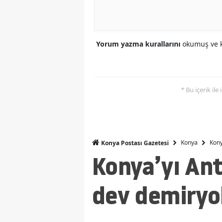
Yorum yazma kurallarını
okumuş ve k
* Bu içerik ile
Konya
Kony
Konya Postası Gazetesi
Konya’yı An
dev demiryo