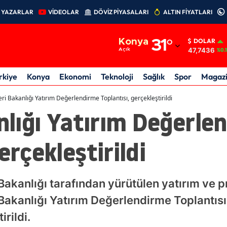
YAZARLAR
VİDEOLAR
DÖVİZ PİYASALARI
ALTIN FİYATLARI
Adana
Konya
31
°
DOLAR
Adıyaman
47,7436
Açık
%0.
Afyonkarahisar
rkiye
Konya
Ekonomi
Teknoloji
Sağlık
Spor
Magaz
Ağrı
leri Bakanlığı Yatırım Değerlendirme Toplantısı, gerçekleştirildi
anlığı Yatırım Değerle
Amasya
Ankara
erçekleştirildi
Antalya
Artvin
Bakanlığı tarafından yürütülen yatırım ve p
Aydın
i Bakanlığı Yatırım Değerlendirme Toplantısı
rildi.
Balıkesir