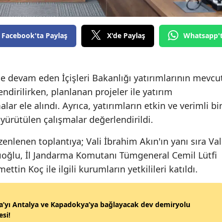
Edirne
Elazığ
Facebook'ta Paylaş
X'de Paylaş
Whatsapp'
Erzincan
Erzurum
e devam eden İçişleri Bakanlığı yatırımlarının mevcu
ndirilirken, planlanan projeler ile yatırım
Eskişehir
ar ele alındı. Ayrıca, yatırımların etkin ve verimli bi
Gaziantep
yürütülen çalışmalar değerlendirildi.
Giresun
zenlenen toplantıya; Vali İbrahim Akın'ın yanı sıra Val
lıoğlu, İl Jandarma Komutanı Tümgeneral Cemil Lütfi
Gümüşhane
tin Koç ile ilgili kurumların yetkilileri katıldı.
Hakkari
Hatay
’yı Antalya ve Kapadokya’ya bağlayacak dev demiryolu
si!
Isparta