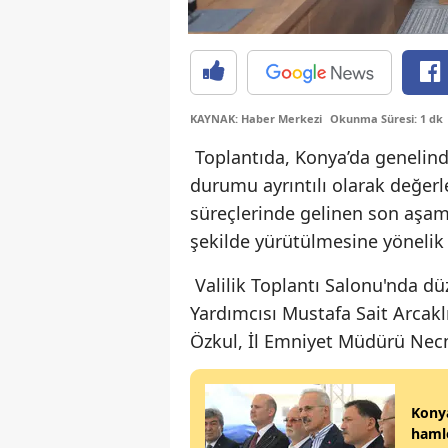
KAYNAK: Haber Merkezi
Okunma Süresi: 1 dk
Toplantıda, Konya’da genelind
durumu ayrıntılı olarak değerle
süreçlerinde gelinen son aşamal
şekilde yürütülmesine yönelik 
Valilik Toplantı Salonu'nda dü
Yardımcısı Mustafa Sait Arcak
Özkul, İl Emniyet Müdürü Necmet
Konya
hamle