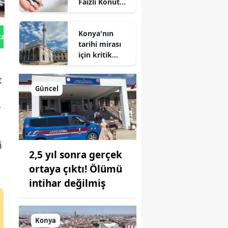
Faizli Konut
Kredisi
Geliyor!
Konya'nın
tan Gönder
tarihi mirası
için kritik
süreç: Son
durum
t
açıklandı
Güncel
r
i
2,5 yıl sonra gerçek
ortaya çıktı! Ölümü
intihar değilmiş
Konya