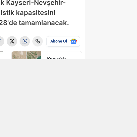
ek Kayseri-Nevşehir-
istik kapasitesini
2028'de tamamlanacak.
Abone Ol
Konya'da
kuruyan o
baraj taşma
noktasına
geldi
Konya'ya yeni
hükümet
konağı
geliyor: Temel
atıldı
Konya’nın
turizmdeki
dev markası