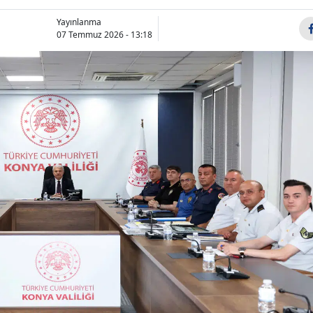
Bilecik
Yayınlanma
07 Temmuz 2026 - 13:18
Bingöl
Bitlis
Bolu
Burdur
Bursa
Çanakkale
Çankırı
Çorum
Denizli
Diyarbakır