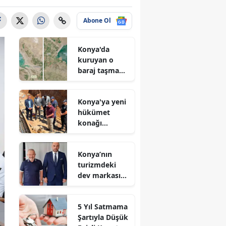
Abone Ol
Konya'da
kuruyan o
baraj taşma
noktasına
geldi
Konya'ya yeni
hükümet
konağı
geliyor: Temel
atıldı
Konya’nın
turizmdeki
dev markası
Nusret Argun,
Et sektöründe
5 Yıl Satmama
de zirveye
Şartıyla Düşük
oynuyor