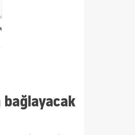
R
a bağlayacak