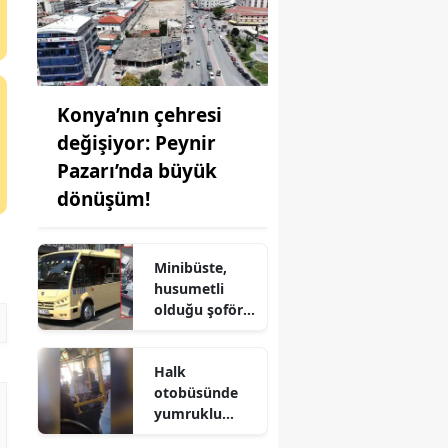
Konya’nın çehresi
değişiyor: Peynir
Pazarı’nda büyük
dönüşüm!
Minibüste,
husumetli
olduğu şoförü
vurup kaçtı
Halk
otobüsünde
yumruklu
kavga