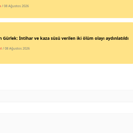
a
/ 08 Ağustos 2026
Mersin
İstanbul
İzmir
 Gürlek: İntihar ve kaza süsü verilen iki ölüm olayı aydınlatıldı
Kars
l
/ 08 Ağustos 2026
Kastamonu
Kayseri
Kırklareli
Kırşehir
Kocaeli
Konya
Kütahya