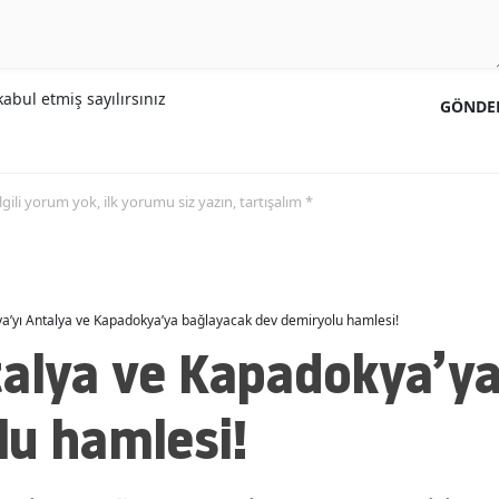
Malatya
Manisa
abul etmiş sayılırsınız
GÖNDE
Kahramanmaraş
Mardin
 ilgili yorum yok, ilk yorumu siz yazın, tartışalım *
Muğla
Muş
Nevşehir
a’yı Antalya ve Kapadokya’ya bağlayacak dev demiryolu hamlesi!
talya ve Kapadokya’y
Niğde
Ordu
lu hamlesi!
Rize
Sakarya