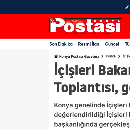
Son Dakika
Resmi İlan
Güncel
Tü
Konya
İçiş
Konya Postası Gazetesi
İçişleri Bak
Toplantısı, g
Konya genelinde İçişleri 
değerlendirildiği İçişler
başkanlığında gerçekleşti