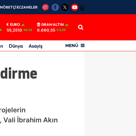
NÖBETÇİ ECZANELER
12
EURO
GRAM ALTIN
55,2510
6.660,55
18
%0.32
% 2,59
in
Dünya
Asayiş
MENÜ
ndirme
rojelerin
, Vali İbrahim Akın