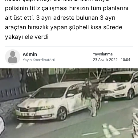
Bilecik
polisinin titiz çalışması hırsızın tüm planlarını
alt üst etti. 3 ayrı adreste bulunan 3 ayrı
Bingöl
araçtan hırsızlık yapan şüpheli kısa sürede
Bitlis
yakayı ele verdi
Bolu
Admin
Yayınlanma
Burdur
23 Aralık 2022 - 10:04
Yayın Koordinatörü
Bursa
Çanakkale
Çankırı
Çorum
Denizli
Diyarbakır