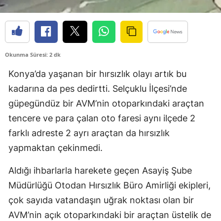
Edirne
Elazığ
Erzincan
Okunma Süresi: 2 dk
Erzurum
Konya’da yaşanan bir hırsızlık olayı artık bu
kadarına da pes dedirtti. Selçuklu İlçesi’nde
Eskişehir
güpegündüz bir AVM’nin otoparkındaki araçtan
Gaziantep
tencere ve para çalan oto faresi aynı ilçede 2
farklı adreste 2 ayrı araçtan da hırsızlık
Giresun
yapmaktan çekinmedi.
Gümüşhane
Aldığı ihbarlarla harekete geçen Asayiş Şube
Hakkari
Müdürlüğü Otodan Hırsızlık Büro Amirliği ekipleri,
Hatay
çok sayıda vatandaşın uğrak noktası olan bir
AVM’nin açık otoparkındaki bir araçtan üstelik de
Isparta