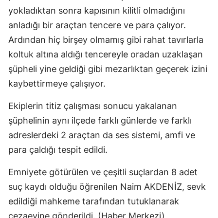
yokladıktan sonra kapısının kilitli olmadığını
Malatya
anladığı bir araçtan tencere ve para çalıyor.
Manisa
Ardından hiç birşey olmamış gibi rahat tavırlarla
koltuk altına aldığı tencereyle oradan uzaklaşan
Kahramanmaraş
şüpheli yine geldiği gibi mezarlıktan geçerek izini
Mardin
kaybettirmeye çalışıyor.
Muğla
Ekiplerin titiz çalışması sonucu yakalanan
Muş
şüphelinin aynı ilçede farklı günlerde ve farklı
adreslerdeki 2 araçtan da ses sistemi, amfi ve
Nevşehir
para çaldığı tespit edildi.
Niğde
Emniyete götürülen ve çeşitli suçlardan 8 adet
Ordu
suç kaydı olduğu öğrenilen Naim AKDENİZ, sevk
Rize
edildiği mahkeme tarafından tutuklanarak
Sakarya
cezaevine gönderildi. (Haber Merkezi)