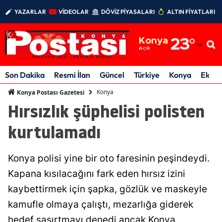
YAZARLAR
VİDEOLAR
DÖVİZ PİYASALARI
ALTIN FİYATLARI
Adana
Konya
23
°
Adıyaman
Açık
Afyonkarahisar
Son Dakika
Resmi İlan
Güncel
Türkiye
Konya
Ekon
Ağrı
Konya
Konya Postası Gazetesi
Hırsızlık şüphelisi polisten
Amasya
kurtulamadı
Ankara
Antalya
Konya polisi yine bir oto faresinin peşindeydi.
Artvin
Kapana kısılacağını fark eden hırsız izini
kaybettirmek için şapka, gözlük ve maskeyle
Aydın
kamufle olmaya çalıştı, mezarlığa giderek
Balıkesir
hedef şaşırtmayı denedi ancak Konya