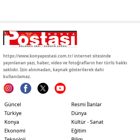
Yozgat
Zonguldak
Aksaray
Bayburt
https://www.konyapostasi.com.tr/ internet sitesinde
Karaman
yayınlanan yazı, haber, video ve fotoğrafların her türlü hakkı
saklıdır. İzin alınmadan, kaynak gösterilerek dahi
Kırıkkale
kullanılamaz.
Batman
Şırnak
Güncel
Resmi İlanlar
Türkiye
Dünya
Bartın
Konya
Kültür - Sanat
Ardahan
Ekonomi
Eğitim
Teknoloji
Bilim
Iğdır