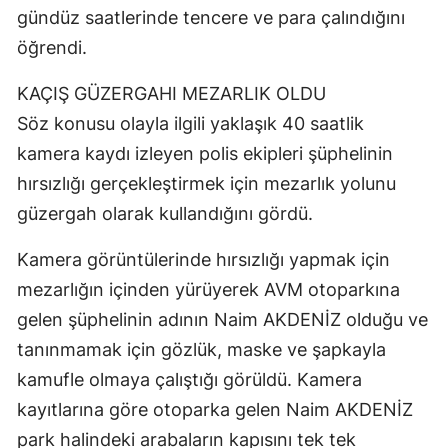
gündüz saatlerinde tencere ve para çalındığını
Mersin
öğrendi.
İstanbul
KAÇIŞ GÜZERGAHI MEZARLIK OLDU
İzmir
Söz konusu olayla ilgili yaklaşık 40 saatlik
Kars
kamera kaydı izleyen polis ekipleri şüphelinin
hırsızlığı gerçekleştirmek için mezarlık yolunu
Kastamonu
güzergah olarak kullandığını gördü.
Kayseri
Kamera görüntülerinde hırsızlığı yapmak için
Kırklareli
mezarlığın içinden yürüyerek AVM otoparkına
Kırşehir
gelen şüphelinin adının Naim AKDENİZ olduğu ve
tanınmamak için gözlük, maske ve şapkayla
Kocaeli
kamufle olmaya çalıştığı görüldü. Kamera
Konya
kayıtlarına göre otoparka gelen Naim AKDENİZ
Kütahya
park halindeki arabaların kapısını tek tek