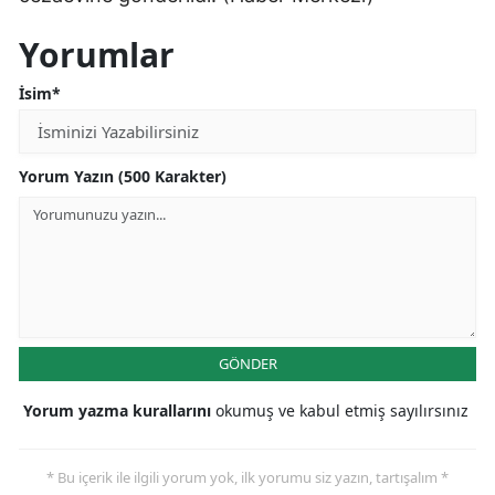
Samsun
Yorumlar
Siirt
İsim*
Sinop
Sivas
Yorum Yazın (500 Karakter)
Tekirdağ
Tokat
Trabzon
Tunceli
GÖNDER
Şanlıurfa
Yorum yazma kurallarını
okumuş ve kabul etmiş sayılırsınız
Uşak
* Bu içerik ile ilgili yorum yok, ilk yorumu siz yazın, tartışalım *
Van