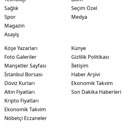
Sağlık
Seçim Özel
Yalova
Spor
Medya
Karabük
Magazin
Asayiş
Kilis
Köşe Yazarları
Künye
Osmaniye
Foto Galeriler
Gizlilik Politikası
Düzce
Manşetler Sayfası
İletişim
İstanbul Borsası
Haber Arşivi
Döviz Kurları
Ekonomik Takvim
Altın Fiyatları
Son Dakika Haberleri
Kripto Fiyatları
Ekonomik Takvim
Nöbetçi Eczaneler