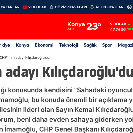
YAZARLAR
VİDEOLAR
DÖVİZ PİYASALARI
ALTIN FİYATLARI
Adana
Konya
23
°
DOLAR
Adıyaman
47,7436
Açık
%0.
Afyonkarahisar
rkiye
Konya
Ekonomi
Teknoloji
Sağlık
Spor
Magaz
Ağrı
CHP'linin adayı Kılıçdaroğlu'dur
n adayı Kılıçdaroğlu'd
Amasya
Ankara
ğı konusunda kendisini "Sahadaki oyuncula
Antalya
İmamoğlu, bu konuda önemli bir açıklama y
Artvin
ilesinin lideri olan Sayın Kemal Kılıçdaroğl
Aydın
rum, beni daha evden sahaya giderken yo
Balıkesir
an İmamoğlu, CHP Genel Başkanı Kılıçdaroğl