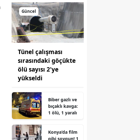
a
Güncel
Tünel çalışması
sırasındaki göçükte
ölü sayısı 2'ye
yükseldi
Biber gazlı ve
bıçaklı kavga:
1 ölü, 1 yaralı
,
Konya’da film
gibi soygun! 1