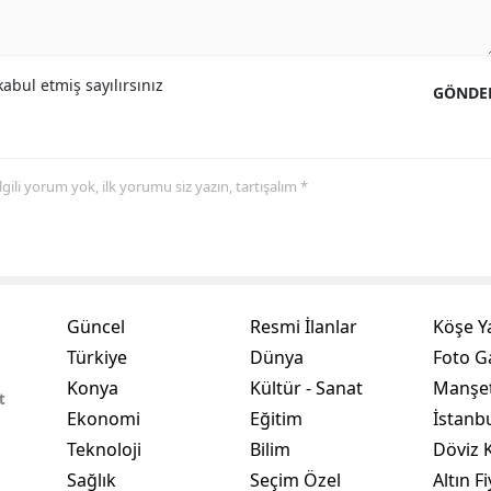
Yalova
abul etmiş sayılırsınız
Karabük
GÖNDE
Kilis
Osmaniye
 ilgili yorum yok, ilk yorumu siz yazın, tartışalım *
Düzce
Güncel
Resmi İlanlar
Köşe Y
Türkiye
Dünya
Foto Ga
Konya
Kültür - Sanat
Manşet
t
Ekonomi
Eğitim
İstanb
Teknoloji
Bilim
Döviz K
Sağlık
Seçim Özel
Altın Fi