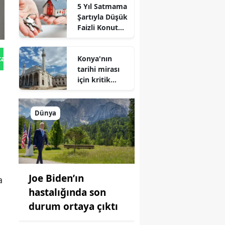
5 Yıl Satmama
de zirveye
Şartıyla Düşük
oynuyor
Faizli Konut
Kredisi
Geliyor!
Konya'nın
tan Gönder
tarihi mirası
için kritik
süreç: Son
durum
açıklandı
Dünya
Joe Biden’ın
a
hastalığında son
durum ortaya çıktı