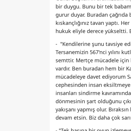
bir duygu. Bunu bir tek baba
gurur duyar. Buradan çağrıda 
kıskançlığınız tavan yaptı. Her
hukuk eliyle derece yükseltti. 
- "Kendilerine şunu tavsiye 
Tersanemizin 567'nci yılını kut
semttir. Mertçe mücadele için 
vardır. Ben buradan hem bir K
mücadeleye davet ediyorum S
cephesinden insan eksiltmeye 
insanları sindirme kavramından
dönmesinin şart olduğunu çık
yakışanı yapmış olur. Bıraksın 
devam etsin. Biz daha çok sarıl
- "Tek başına bir oyun izlemeye