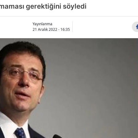
nmaması gerektiğini söyledi
Bilecik
Bingöl
Yayınlanma
21 Aralık 2022 - 16:35
Bitlis
Bolu
Burdur
Bursa
Çanakkale
Çankırı
Çorum
Denizli
Diyarbakır