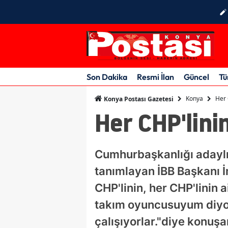
Son Dakika
Resmi İlan
Güncel
Tü
Konya
Her 
Konya Postası Gazetesi
Her CHP'lini
Cumhurbaşkanlığı adaylı
tanımlayan İBB Başkanı 
CHP'linin, her CHP'linin a
takım oyuncusuyum diyo
çalışıyorlar."diye konuş