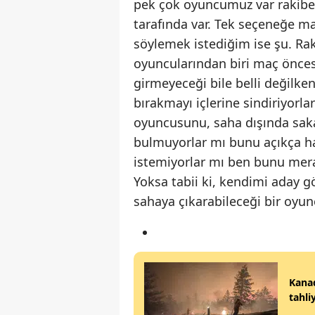
pek çok oyuncumuz var rakibe 
tarafında var. Tek seçeneğe ma
söylemek istediğim ise şu. Ra
oyuncularından biri maç öncesi
girmeyeceği bile belli değilke
bırakmayı içlerine sindiriyorla
oyuncusunu, saha dışında saka
bulmuyorlar mı bunu açıkça hal
istemiyorlar mı ben bunu mera
Yoksa tabii ki, kendimi aday g
sahaya çıkarabileceği bir oyu
Kanad
tahli