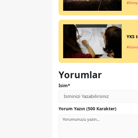
#Düny
YKS t
#Günce
Yorumlar
İsim*
Yorum Yazın (500 Karakter)