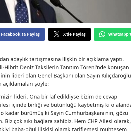
Edirne
Elazığ
Erzincan
Facebook'ta Paylaş
X'de Paylaş
Whatsapp'
Erzurum
Eskişehir
'dan adaylık tartışmasına ilişkin bir açıklama yaptı.
kli-Hibrit Deniz Taksilerin Tanıtım Töreni'nde konuşan
Gaziantep
inin lideri olan Genel Başkanı olan Sayın Kılıçdaroğlu
Giresun
 açıklamaları şöyle:
Gümüşhane
mizin lideri. Ona bir laf edildiyse bizim de cevap
Hakkari
ilesi içinde birliği ve bütünlüğü kaybetmiş ki o aland
ığı o kadar bürümüş ki Sayın Cumhurbaşkanı'nın, gözü
Hatay
. Biz çok sıkı bağlara sahibiz. Hem CHP Ailesi olarak,
Isparta
şkiyi baba-oğul ilişkisi olarak tariflemesi muhteşem