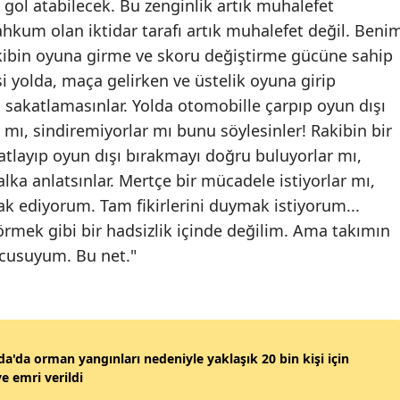
gol atabilecek. Bu zenginlik artık muhalefet
hkum olan iktidar tarafı artık muhalefet değil. Beni
Samsun
kibin oyuna girme ve skoru değiştirme gücüne sahip
Siirt
 yolda, maça gelirken ve üstelik oyuna girip
Sinop
n sakatlamasınlar. Yolda otomobille çarpıp oyun dışı
r mı, sindiremiyorlar mı bunu söylesinler! Rakibin bir
Sivas
tlayıp oyun dışı bırakmayı doğru buluyorlar mı,
Tekirdağ
ka anlatsınlar. Mertçe bir mücadele istiyorlar mı,
k ediyorum. Tam fikirlerini duymak istiyorum...
Tokat
örmek gibi bir hadsizlik içinde değilim. Ama takımın
Trabzon
ncusuyum. Bu net."
Tunceli
Şanlıurfa
a'da orman yangınları nedeniyle yaklaşık 20 bin kişi için
Uşak
ye emri verildi
Van