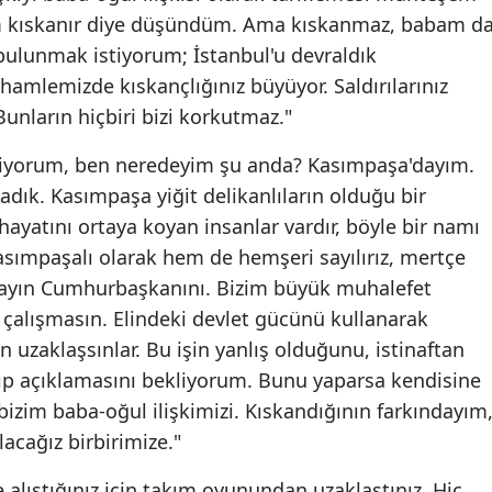
m kıskanır diye düşündüm. Ama kıskanmaz, babam d
Mersin
bulunmak istiyorum; İstanbul'u devraldık
İstanbul
 hamlemizde kıskançlığınız büyüyor. Saldırılarınız
Bunların hiçbiri bizi korkutmaz."
İzmir
ediyorum, ben neredeyim şu anda? Kasımpaşa'dayım.
Kars
ladık. Kasımpaşa yiğit delikanlıların olduğu bir
Kastamonu
hayatını ortaya koyan insanlar vardır, böyle bir namı
asımpaşalı olarak hem de hemşeri sayılırız, mertçe
Kayseri
ayın Cumhurbaşkanını. Bizim büyük muhalefet
Kırklareli
çalışmasın. Elindeki devlet gücünü kullanarak
Kırşehir
 uzaklaşsınlar. Bu işin yanlış olduğunu, istinaftan
ıp açıklamasını bekliyorum. Bunu yaparsa kendisine
Kocaeli
bizim baba-oğul ilişkimizi. Kıskandığının farkındayım
Konya
acağız birbirimize."
Kütahya
 alıştığınız için takım oyunundan uzaklaştınız. Hiç