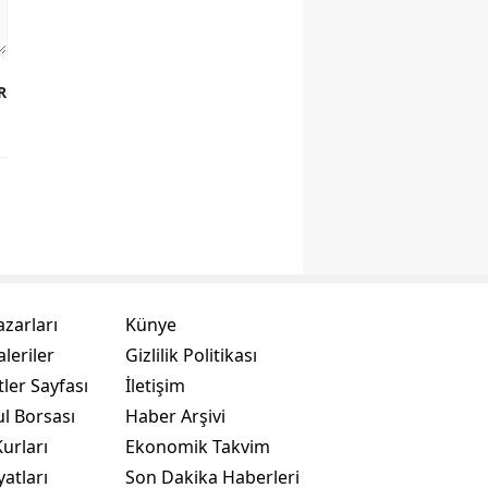
R
azarları
Künye
leriler
Gizlilik Politikası
ler Sayfası
İletişim
ul Borsası
Haber Arşivi
urları
Ekonomik Takvim
yatları
Son Dakika Haberleri