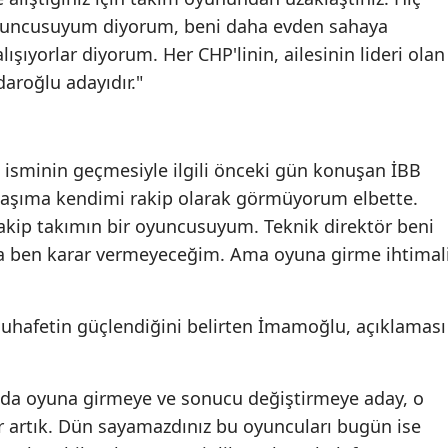
yuncusuyum diyorum, beni daha evden sahaya
Malatya
şıyorlar diyorum. Her CHP'linin, ailesinin lideri olan
Manisa
daroğlu adayıdır."
Kahramanmaraş
Mardin
isminin geçmesiyle ilgili önceki gün konuşan İBB
Muğla
aşıma kendimi rakip olarak görmüyorum elbette.
akip takımın bir oyuncusuyum. Teknik direktör beni
Muş
 ben karar vermeyeceğim. Ama oyuna girme ihtimal
Nevşehir
Niğde
uhafetin güçlendiğini belirten İmamoğlu, açıklaması
Ordu
mda oyuna girmeye ve sonucu değiştirmeye aday, o
Rize
 artık. Dün sayamazdınız bu oyuncuları bugün ise
Sakarya