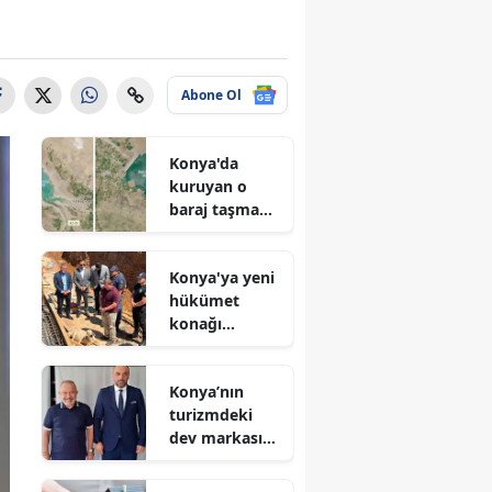
Abone Ol
Konya'da
kuruyan o
baraj taşma
noktasına
geldi
Konya'ya yeni
hükümet
konağı
geliyor: Temel
atıldı
Konya’nın
turizmdeki
dev markası
Nusret Argun,
Et sektöründe