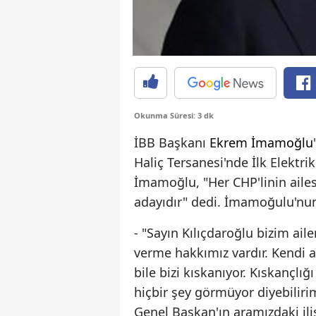
Okunma Süresi: 3 dk
İBB Başkanı
Ekrem İmamoğlu
Haliç Tersanesi'nde İlk Elektri
İmamoğlu, "Her CHP'linin ailes
adayıdır" dedi. İmamoğulu'nun
- "Sayın Kılıçdaroğlu bizim aile
verme hakkımız vardır. Kendi a
bile bizi kıskanıyor. Kıskançl
hiçbir şey görmüyor diyebilirim
Genel Başkan'ın aramızdaki ili