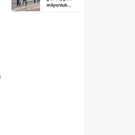
milyonluk
vurgunda 5
tutuklama
i