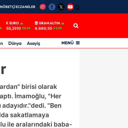
NÖBETÇİ ECZANELER
12
EURO
GRAM ALTIN
55,2510
6.660,55
18
%0.32
% 2,59
in
Dünya
Asayiş
MENÜ
ur
rdan" birisi olarak
aptı. İmamoğlu, "Her
u adayıdır."dedi. "Ben
lda sakatlamaya
u ile aralarındaki baba-