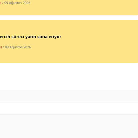
a
/ 09 Ağustos 2026
Yozgat
Zonguldak
ercih süreci yarın sona eriyor
Aksaray
l
/ 09 Ağustos 2026
Bayburt
Karaman
Kırıkkale
Batman
Şırnak
Bartın
Ardahan
Iğdır