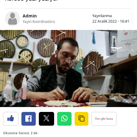
Bilecik
Admin
Yayınlanma
Bingöl
22 Aralık 2022 - 16:41
Yayın Koordinatörü
Bitlis
Bolu
Burdur
Bursa
Çanakkale
Çankırı
Çorum
Denizli
Diyarbakır
Okunma Süresi: 2 dk