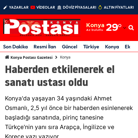
YAZARLAR
VİDEOLAR
DÖVİZ PİYASALARI
ALTIN FİYATLARI
Adana
Konya
29
°
Adıyaman
Az bulutlu
Afyonkarahisar
Son Dakika
Resmi İlan
Güncel
Türkiye
Konya
Ekon
Ağrı
Konya
Konya Postası Gazetesi
Haberden etkilenerek el
Amasya
sanatı ustası oldu
Ankara
Antalya
Konya'da yaşayan 34 yaşındaki Ahmet
Artvin
Osmanlı, 2,5 yıl önce bir haberden esinlenerek
başladığı sanatında, pirinç tanesine
Aydın
Türkçe'nin yanı sıra Arapça, İngilizce ve
Balıkesir
Korece yazı yazıyor