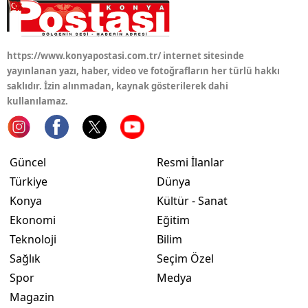
Yozgat
Zonguldak
https://www.konyapostasi.com.tr/ internet sitesinde
yayınlanan yazı, haber, video ve fotoğrafların her türlü hakkı
Aksaray
saklıdır. İzin alınmadan, kaynak gösterilerek dahi
kullanılamaz.
Bayburt
Karaman
Güncel
Resmi İlanlar
Kırıkkale
Türkiye
Dünya
Batman
Konya
Kültür - Sanat
Ekonomi
Eğitim
Şırnak
Teknoloji
Bilim
Bartın
Sağlık
Seçim Özel
Spor
Medya
Ardahan
Magazin
Iğdır