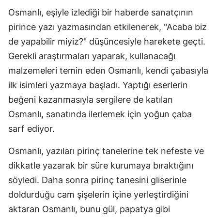
Osmanlı, eşiyle izlediği bir haberde sanatçının
Edirne
pirince yazı yazmasından etkilenerek, "Acaba biz
Elazığ
de yapabilir miyiz?" düşüncesiyle harekete geçti.
Erzincan
Gerekli araştırmaları yaparak, kullanacağı
malzemeleri temin eden Osmanlı, kendi çabasıyla
Erzurum
ilk isimleri yazmaya başladı. Yaptığı eserlerin
Eskişehir
beğeni kazanmasıyla sergilere de katılan
Gaziantep
Osmanlı, sanatında ilerlemek için yoğun çaba
sarf ediyor.
Giresun
Osmanlı, yazıları pirinç tanelerine tek nefeste ve
Gümüşhane
dikkatle yazarak bir süre kurumaya bıraktığını
Hakkari
söyledi. Daha sonra pirinç tanesini gliserinle
Hatay
doldurduğu cam şişelerin içine yerleştirdiğini
aktaran Osmanlı, bunu gül, papatya gibi
Isparta