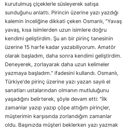
kurutulmuş çiçeklerle süsleyerek satışa
Mersin
sunduğunu anlattı. Pirincin üzerine yazı yazdığı
İstanbul
kalemin inceliğine dikkati çeken Osmanlı, "Yavaş
yavaş, kısa isimlerden uzun isimlere doğru
İzmir
kendimi geliştirdim. Şu an bir pirinç tanesinin
Kars
üzerine 15 harfe kadar yazabiliyorum. Amatör
Kastamonu
olarak başladım, daha sonra kendimi geliştirdim.
Deneyerek, zorlayarak daha uzun kelimeler
Kayseri
yazmaya başladım." ifadesini kullandı. Osmanlı,
Kırklareli
Türkiye'de pirinç üzerine yazı yazan sayılı el
sanatları ustalarından olmanın mutluluğunu
Kırşehir
yaşadığını belirterek, şöyle devam etti: "İlk
Kocaeli
zamanlar yazıp yazıp çöpe attığım pirinçler,
Konya
müşterimin karşısında zorlandığım zamanlar
oldu. Başınızda müşteri beklerken yazı yazmak
Kütahya