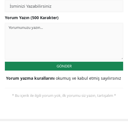
Samsun
Yorum Yazın (500 Karakter)
Siirt
Sinop
Sivas
Tekirdağ
GÖNDER
Tokat
Yorum yazma kurallarını
okumuş ve kabul etmiş sayılırsınız
Trabzon
Tunceli
* Bu içerik ile ilgili yorum yok, ilk yorumu siz yazın, tartışalım *
Şanlıurfa
Uşak
Van