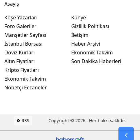
Asayiş
Yalova
Köşe Yazarları
Künye
Karabük
Foto Galeriler
Gizlilik Politikası
Manşetler Sayfası
İletişim
Kilis
İstanbul Borsası
Haber Arşivi
Osmaniye
Döviz Kurları
Ekonomik Takvim
Altın Fiyatları
Son Dakika Haberleri
Düzce
Kripto Fiyatları
Ekonomik Takvim
Nöbetçi Eczaneler
RSS
Copyright © 2026 . Her hakkı saklıdır.