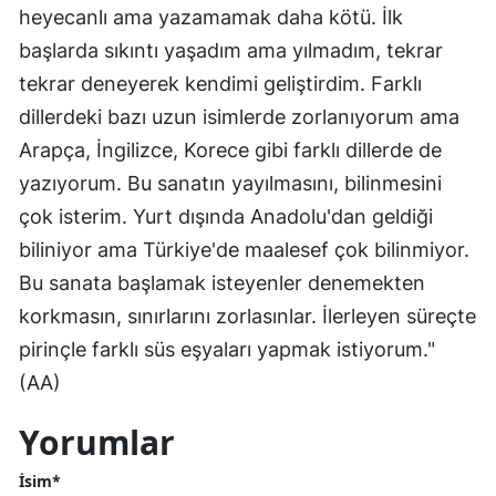
heyecanlı ama yazamamak daha kötü. İlk
Malatya
başlarda sıkıntı yaşadım ama yılmadım, tekrar
Manisa
tekrar deneyerek kendimi geliştirdim. Farklı
dillerdeki bazı uzun isimlerde zorlanıyorum ama
Kahramanmaraş
Arapça, İngilizce, Korece gibi farklı dillerde de
Mardin
yazıyorum. Bu sanatın yayılmasını, bilinmesini
çok isterim. Yurt dışında Anadolu'dan geldiği
Muğla
biliniyor ama Türkiye'de maalesef çok bilinmiyor.
Muş
Bu sanata başlamak isteyenler denemekten
Nevşehir
korkmasın, sınırlarını zorlasınlar. İlerleyen süreçte
pirinçle farklı süs eşyaları yapmak istiyorum."
Niğde
(AA)
Ordu
Yorumlar
Rize
İsim*
Sakarya