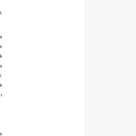
n,
ca
e
ak
sı
i.
ık
ı
ve