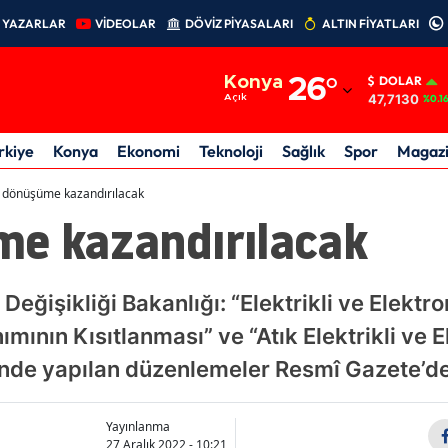
YAZARLAR
VİDEOLAR
DÖVİZ PİYASALARI
ALTIN FİYATLARI
Adana
Konya
26
°
DOLAR
Adıyaman
47,7130
Açık
%0.1
Afyonkarahisar
rkiye
Konya
Ekonomi
Teknoloji
Sağlık
Spor
Magaz
Ağrı
 dönüşüme kazandırılacak
me kazandırılacak
Amasya
Ankara
 Değişikliği Bakanlığı: “Elektrikli ve Elektr
Antalya
ımının Kısıtlanması” ve “Atık Elektrikli ve 
Artvin
inde yapılan düzenlemeler Resmî Gazete’d
Aydın
Yayınlanma
Balıkesir
27 Aralık 2022 - 10:21