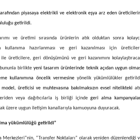
Malatya
arafından piyasaya elektrikli ve elektronik eşya arz eden üreticileri
Manisa
luluğu getirildi.
Kahramanmaraş
asarımı ve üretimi sırasında ürünlerin atık olduktan sonra kolay
Mardin
en kullanıma hazırlanması ve geri kazanılması için üreticiler
 ile üreticilere, geri dönüşümünü ve geri kazanımını kolaylaştırac
Muğla
bununla birlikte
yeni tasarım ürünlerinde teknik açıdan uygun olma
Muş
eme kullanımına öncelik vermesine
yönelik yükümlülükler getirild
Nevşehir
 model, üreticisi ve muhtevasına bakılmaksızın
evsel nitelikteki
at
eriden veya dağıtıcılarla iş birliği içinde
geri alma kampanyalar
Niğde
k üzere uygun iletişim kanallarıyla kamuoyuna duyuracak.
Ordu
alma yükümlülüğü getirildi”
Rize
Sakarya
 Merkezleri”nin, “Transfer Noktaları” olarak yeniden düzenlendiği 