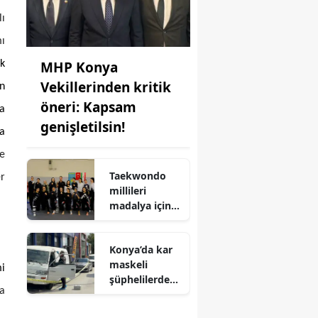
lı
mı
MHP Konya
ık
Vekillerinden kritik
an
öneri: Kapsam
a
genişletilsin!
la
de
Taekwondo
r
millileri
madalya için
Ankara'da
kampa girdiler
Konya’da kar
maskeli
mi
şüphelilerden
na
milyonluk
soygun