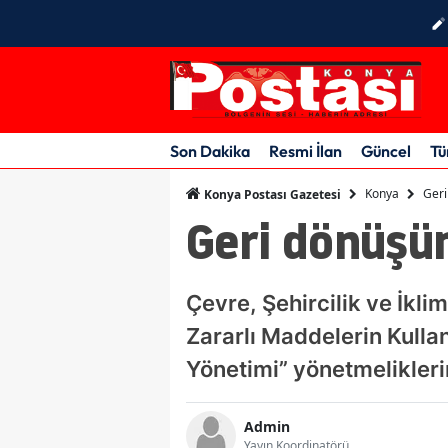
Son Dakika
Resmi İlan
Güncel
Tü
Konya
Geri
Konya Postası Gazetesi
Geri dönüşü
Çevre, Şehircilik ve İklim
Zararlı Maddelerin Kullan
Yönetimi” yönetmelikler
Admin
Yayın Koordinatörü