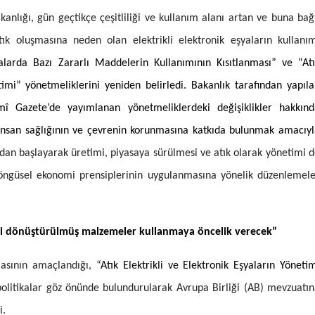
Mersin
akanlığı, gün geçtikçe çeşitliliği ve kullanım alanı artan ve buna bağ
ık oluşmasına neden olan elektrikli elektronik eşyaların kullanı
İstanbul
yalarda Bazı Zararlı Maddelerin Kullanımının Kısıtlanması” ve “At
İzmir
timi” yönetmeliklerini yeniden belirledi. Bakanlık tarafından yapıl
Kars
 Gazete’de yayımlanan yönetmeliklerdeki değişiklikler hakkınd
insan sağlığının ve çevrenin korunmasına katkıda bulunmak amacıy
Kastamonu
ından başlayarak üretimi, piyasaya sürülmesi ve atık olarak yönetimi 
Kayseri
öngüsel ekonomi prensiplerinin uygulanmasına yönelik düzenlemele
Kırklareli
Kırşehir
geri dönüştürülmüş malzemeler kullanmaya öncelik verecek”
Kocaeli
masının amaçlandığı, “
Atık Elektrikli ve Elektronik Eşyaların Yöneti
Konya
e politikalar göz önünde bulundurularak Avrupa Birliği (AB) mevzuatı
Kütahya
di.