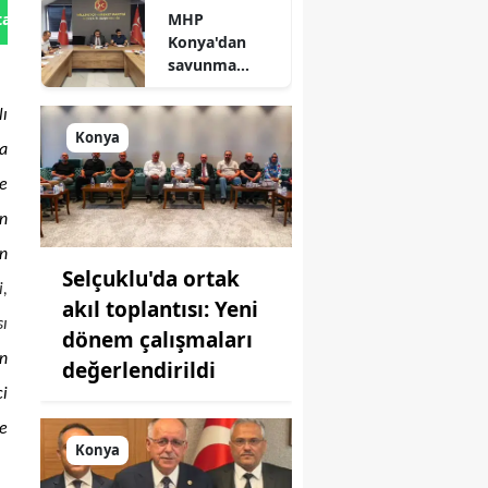
MHP
tan Gönder
açıklandı
Konya'dan
savunma
sanayisinde
yeni hamle: İlk
lı
toplantı
Konya
a
yapıldı!
ve
ın
in
Selçuklu'da ortak
i,
akıl toplantısı: Yeni
sı
dönem çalışmaları
an
değerlendirildi
ci
ne
Konya