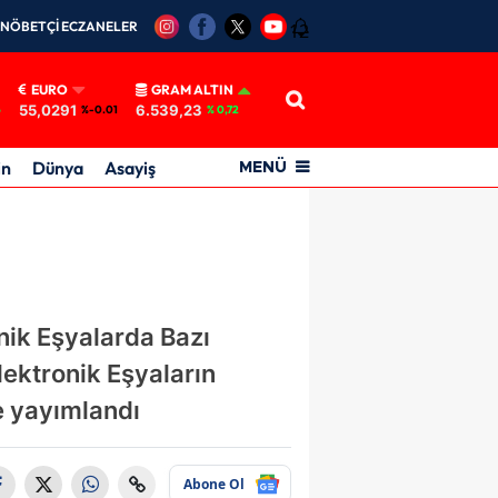
NÖBETÇİ ECZANELER
12
EURO
GRAM ALTIN
55,0291
6.539,23
6
%-0.01
% 0,72
in
Dünya
Asayiş
MENÜ
onik Eşyalarda Bazı
Elektronik Eşyaların
e yayımlandı
Abone Ol