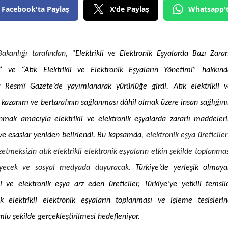
Facebook'ta Paylaş
X'de Paylaş
Whatsapp'
Edirne
Elazığ
Erzincan
Bakanlığı tarafından, “
Elektrikli ve Elektronik Eşyalarda Bazı Zarar
” ve “Atık Elektrikli ve Elektronik Eşyaların Yönetimi” hakkınd
Erzurum
r Resmî Gazete’de yayımlanarak yürürlüğe girdi.
Atık elektrikli 
Eskişehir
i kazanım ve bertarafının sağlanması dâhil olmak üzere insan sağlığın
Gaziantep
mak amacıyla elektrikli ve elektronik eşyalarda zararlı maddeler
l ve esaslar yeniden belirlendi. Bu kapsamda,
elektronik eşya üreticiler
Giresun
tmeksizin atık elektrikli elektronik eşyaların etkin şekilde toplanma
Gümüşhane
leyecek ve sosyal medyada duyuracak.
Türkiye’de yerleşik olmay
Hakkari
li ve elektronik eşya arz eden üreticiler, Türkiye’ye yetkili temsil
Hatay
ık elektrikli elektronik eşyaların toplanması ve işleme tesisleri
lu şekilde gerçekleştirilmesi hedefleniyor.
Isparta