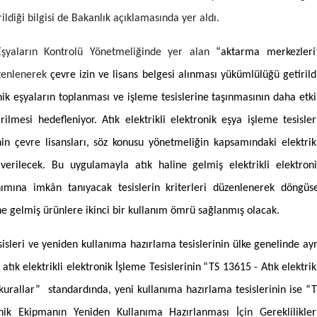
ildiği bilgisi de Bakanlık açıklamasında yer aldı.
Samsun
Siirt
 Eşyaların Kontrolü Yönetmeliğinde yer alan
“aktarma merkezleri”
zenlenerek
çevre izin ve lisans belgesi alınması yükümlülüğü getirild
Sinop
nik eşyaların toplanması ve işleme tesislerine taşınmasının daha etk
Sivas
lmesi hedefleniyor. Atık elektrikli elektronik eşya işleme tesisler
Tekirdağ
in çevre lisansları, söz konusu yönetmeliğin kapsamındaki elektrik
 verilecek. Bu uygulamayla atık haline gelmiş elektrikli elektron
Tokat
ımına imkân tanıyacak tesislerin kriterleri düzenlenerek döngüse
Trabzon
e gelmiş ürünlere ikinci bir kullanım ömrü sağlanmış olacak.
Tunceli
esisleri ve yeniden kullanıma hazırlama tesislerinin ülke genelinde ay
Şanlıurfa
tık elektrikli elektronik İşleme Tesislerinin
“TS 13615 - Atık elektrik
Uşak
n kurallar” standardında, yeni kullanıma hazırlama tesislerinin ise “
Van
nik Ekipmanın Yeniden Kullanıma Hazırlanması İçin Gereklilikler