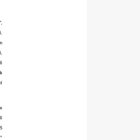
,
i.
in
i,
li
ik
l
nı
li
TS
”