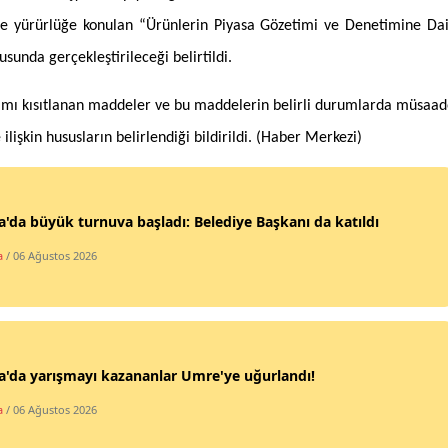
le yürürlüğe konulan “Ürünlerin Piyasa Gözetimi ve Denetimine Da
Yalova
unda gerçekleştirileceği belirtildi.
Karabük
ımı kısıtlanan maddeler ve bu maddelerin belirli durumlarda müsaa
Kilis
lişkin hususların belirlendiği bildirildi. (Haber Merkezi)
Osmaniye
Düzce
'da büyük turnuva başladı: Belediye Başkanı da katıldı
a
/ 06 Ağustos 2026
'da yarışmayı kazananlar Umre'ye uğurlandı!
a
/ 06 Ağustos 2026