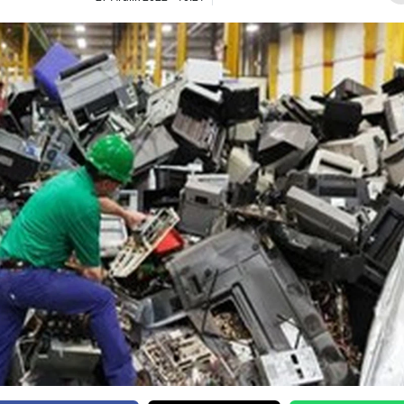
Bilecik
Bingöl
Bitlis
Bolu
Burdur
Bursa
Çanakkale
Çankırı
Çorum
Denizli
Diyarbakır