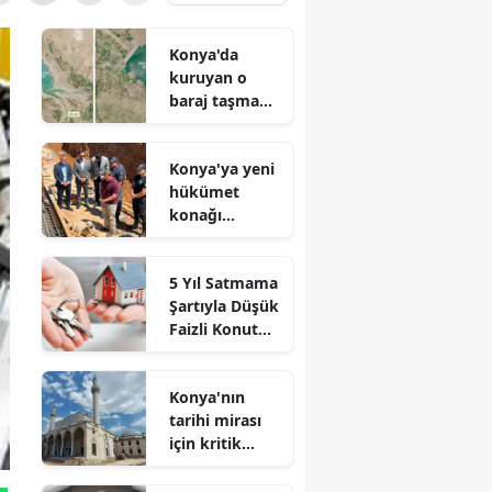
Konya'da
kuruyan o
baraj taşma
noktasına
geldi
Konya'ya yeni
hükümet
konağı
geliyor: Temel
atıldı
5 Yıl Satmama
Şartıyla Düşük
Faizli Konut
Kredisi
Geliyor!
Konya'nın
tarihi mirası
için kritik
süreç: Son
durum