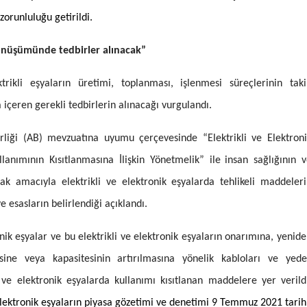
zorunluluğu getirildi.
Yozgat
 dönüşümünde tedbirler alınacak”
Zonguldak
Aksaray
trikli eşyaların üretimi, toplanması, işlenmesi süreçlerinin tak
 içeren gerekli tedbirlerin alınacağı vurgulandı.
Bayburt
Karaman
rliği (AB) mevzuatına uyumu çerçevesinde “Elektrikli ve Elektron
lanımının Kısıtlanmasına İlişkin Yönetmelik” ile
i
nsan sağlığının 
Kırıkkale
k amacıyla elektrikli ve elektronik eşyalarda tehlikeli maddeler
Batman
e esasların belirlendiği açıklandı.
Şırnak
onik eşyalar ve bu elektrikli ve elektronik eşyaların onarımına, yenid
Bartın
esine veya kapasitesinin artırılmasına yönelik kabloları ve yede
Ardahan
 ve elektronik eşyalarda kullanımı kısıtlanan maddelere yer verild
lektronik eşyaların
piyasa gözetimi ve denetimi 9 Temmuz 2021 tarih
Iğdır