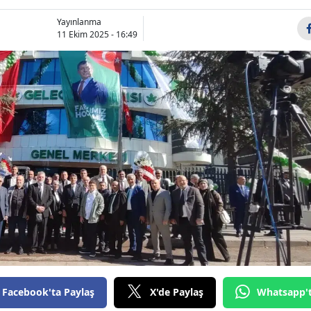
Bilecik
Yayınlanma
11 Ekim 2025 - 16:49
Bingöl
Bitlis
Bolu
Burdur
Bursa
Çanakkale
Çankırı
Çorum
Denizli
Facebook'ta Paylaş
X'de Paylaş
Whatsapp'
Diyarbakır