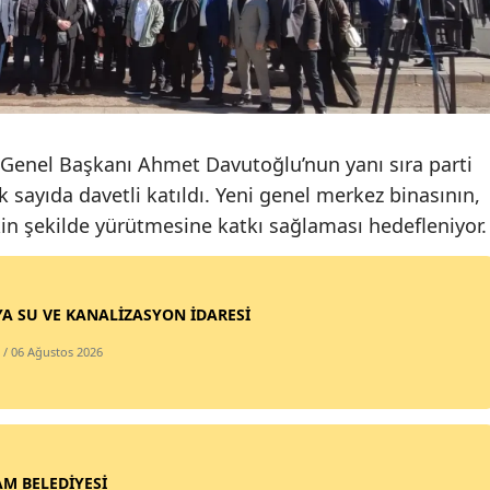
Mersin
İstanbul
İzmir
i Genel Başkanı Ahmet Davutoğlu’nun yanı sıra parti
Kars
ok sayıda davetli katıldı. Yeni genel merkez binasının,
Kastamonu
kin şekilde yürütmesine katkı sağlaması hedefleniyor.
Kayseri
Kırklareli
A SU VE KANALİZASYON İDARESİ
Kırşehir
/ 06 Ağustos 2026
Kocaeli
Konya
Kütahya
M BELEDİYESİ