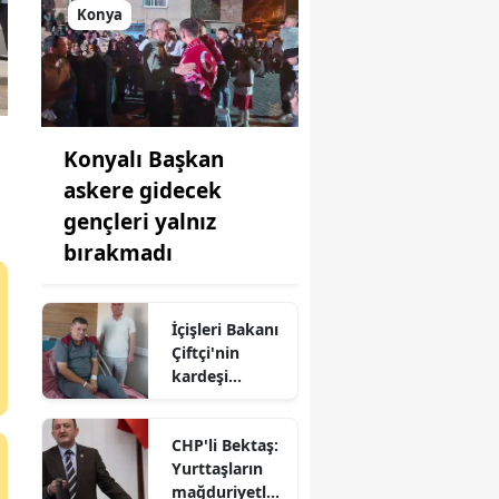
Konya
Konyalı Başkan
askere gidecek
gençleri yalnız
bırakmadı
İçişleri Bakanı
Çiftçi'nin
kardeşi
hastaneye
kaldırıldı!
CHP'li Bektaş:
Yurttaşların
mağduriyetler