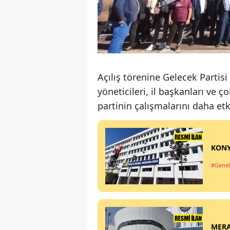
Açılış törenine Gelecek Partis
yöneticileri, il başkanları ve ç
partinin çalışmalarını daha et
KONY
#Genel
MERA