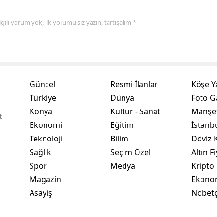
Samsun
 ilgili yorum yok, ilk yorumu siz yazın, tartışalım *
Siirt
Sinop
Sivas
Güncel
Resmi İlanlar
Köşe Y
Tekirdağ
Türkiye
Dünya
Foto Ga
Konya
Kültür - Sanat
Manşet
Tokat
t
Ekonomi
Eğitim
İstanb
Trabzon
Teknoloji
Bilim
Döviz K
Sağlık
Seçim Özel
Altın Fi
Tunceli
Spor
Medya
Kripto 
Şanlıurfa
Magazin
Ekono
Asayiş
Nöbetç
Uşak
Van