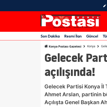
Son Dakika
Resmi İlan
Güncel
Tü
Konya
Gele
Konya Postası Gazetesi
Gelecek Part
açılışında!
Gelecek Partisi Konya İl 
Ahmet Arslan, partinin b
Açılışta Genel Başkan Ahm