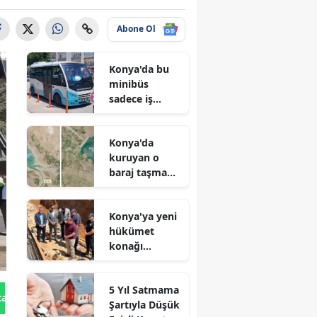
Abone Ol
Konya'da bu
minibüs
sadece iş
arayanlar için
çalışıyor!
Konya'da
kuruyan o
baraj taşma
noktasına
geldi
Konya'ya yeni
hükümet
konağı
geliyor: Temel
atıldı
5 Yıl Satmama
tan Gönder
Şartıyla Düşük