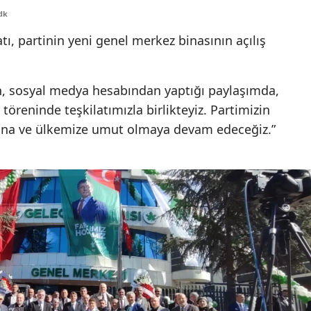
dk
Edirne
atı, partinin yeni genel merkez binasının açılış
Elazığ
Erzincan
n, sosyal medya hesabından yaptığı paylaşımda,
Erzurum
töreninde teşkilatımızla birlikteyiz. Partimizin
na ve ülkemize umut olmaya devam edeceğiz.”
Eskişehir
Gaziantep
Giresun
Gümüşhane
Hakkari
Hatay
Isparta