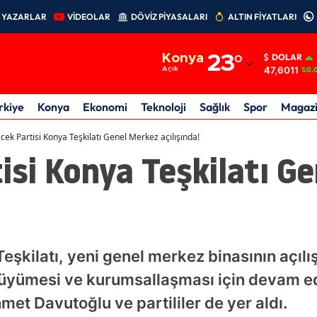
YAZARLAR
VİDEOLAR
DÖVİZ PİYASALARI
ALTIN FİYATLARI
Adana
Konya
23
°
DOLAR
Adıyaman
47,6011
Açık
%0.
Afyonkarahisar
rkiye
Konya
Ekonomi
Teknoloji
Sağlık
Spor
Magaz
Ağrı
cek Partisi Konya Teşkilatı Genel Merkez açılışında!
isi Konya Teşkilatı G
Amasya
Ankara
Antalya
Artvin
Teşkilatı, yeni genel merkez binasının açılı
Aydın
üyümesi ve kurumsallaşması için devam ede
et Davutoğlu ve partililer de yer aldı.
Balıkesir