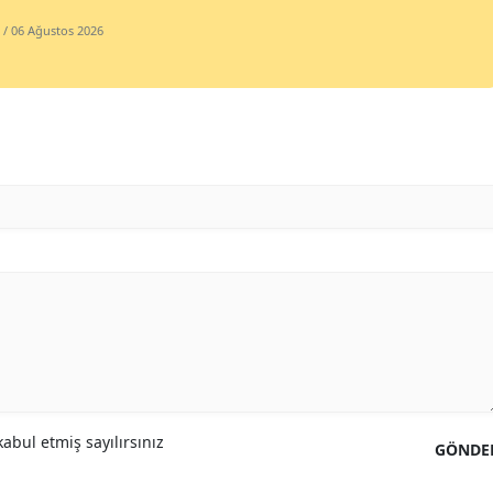
/ 06 Ağustos 2026
Malatya
Manisa
Kahramanmaraş
Mardin
Muğla
Muş
Nevşehir
Niğde
Ordu
Rize
abul etmiş sayılırsınız
GÖNDE
Sakarya