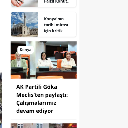
Faizli Konut
Kredisi
Geliyor!
Konya'nın
tarihi mirası
için kritik
süreç: Son
durum
açıklandı
Konya
AK Partili Göka
Meclis'ten paylaştı:
Çalışmalarımız
devam ediyor