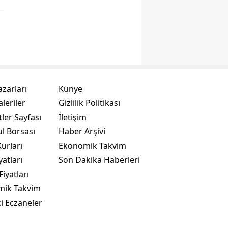
azarları
Künye
leriler
Gizlilik Politikası
ler Sayfası
İletişim
ul Borsası
Haber Arşivi
urları
Ekonomik Takvim
yatları
Son Dakika Haberleri
Fiyatları
mik Takvim
i Eczaneler