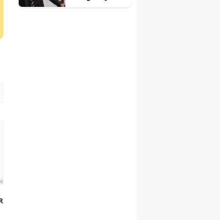
ini Meclis'te
haykırıyoruz
R