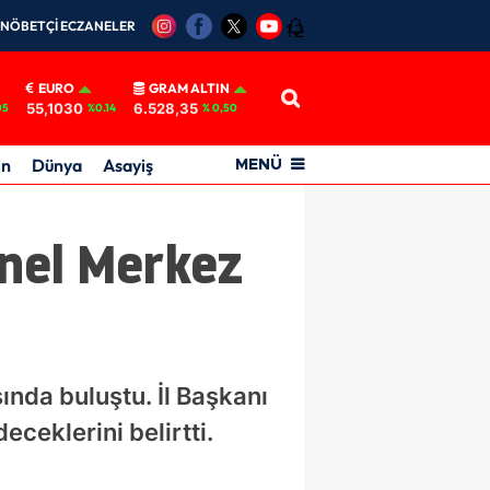
NÖBETÇİ ECZANELER
12
EURO
GRAM ALTIN
55,1030
6.528,35
05
%0.14
% 0,50
in
Dünya
Asayiş
MENÜ
enel Merkez
şında buluştu. İl Başkanı
ceklerini belirtti.