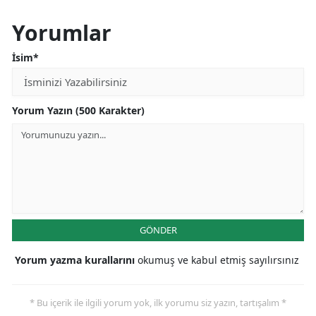
Mersin
Yorumlar
İstanbul
İsim*
İzmir
Kars
Yorum Yazın (500 Karakter)
Kastamonu
Kayseri
Kırklareli
Kırşehir
GÖNDER
Kocaeli
Yorum yazma kurallarını
okumuş ve kabul etmiş sayılırsınız
Konya
* Bu içerik ile ilgili yorum yok, ilk yorumu siz yazın, tartışalım *
Kütahya