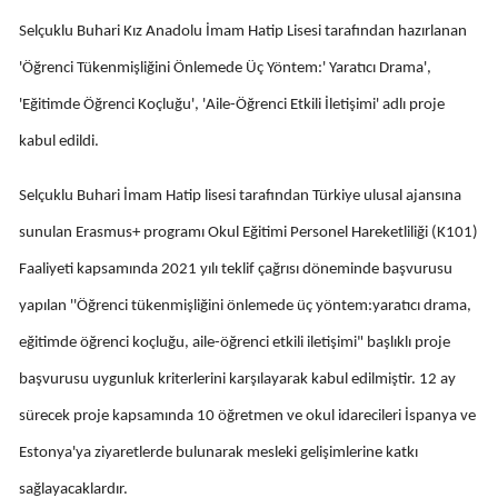
Edirne
Selçuklu Buhari Kız Anadolu İmam Hatip Lisesi tarafından hazırlanan
'Öğrenci Tükenmişliğini Önlemede Üç Yöntem:' Yaratıcı Drama',
Elazığ
'Eğitimde Öğrenci Koçluğu', 'Aile-Öğrenci Etkili İletişimi' adlı proje
Erzincan
kabul edildi.
Erzurum
Selçuklu Buhari İmam Hatip lisesi tarafından Türkiye ulusal ajansına
Eskişehir
sunulan Erasmus+ programı Okul Eğitimi Personel Hareketliliği (K101)
Gaziantep
Faaliyeti kapsamında 2021 yılı teklif çağrısı döneminde başvurusu
Giresun
yapılan ''Öğrenci tükenmişliğini önlemede üç yöntem:yaratıcı drama,
eğitimde öğrenci koçluğu, aile-öğrenci etkili iletişimi" başlıklı proje
Gümüşhane
başvurusu uygunluk kriterlerini karşılayarak kabul edilmiştir. 12 ay
Hakkari
sürecek proje kapsamında 10 öğretmen ve okul idarecileri İspanya ve
Hatay
Estonya'ya ziyaretlerde bulunarak mesleki gelişimlerine katkı
Isparta
sağlayacaklardır.