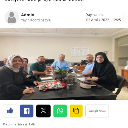
Bilecik
Admin
Yayınlanma
Bingöl
02 Aralık 2022 - 12:25
Yayın Koordinatörü
Bitlis
Bolu
Burdur
Bursa
Çanakkale
Çankırı
Çorum
Denizli
Diyarbakır
Okunma Süresi: 1 dk