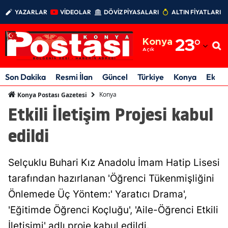
YAZARLAR
VİDEOLAR
DÖVİZ PİYASALARI
ALTIN FİYATLARI
Adana
Konya
23
°
Adıyaman
Açık
Afyonkarahisar
Son Dakika
Resmi İlan
Güncel
Türkiye
Konya
Ekon
Ağrı
Konya
Konya Postası Gazetesi
Etkili İletişim Projesi kabul
Amasya
edildi
Ankara
Antalya
Selçuklu Buhari Kız Anadolu İmam Hatip Lisesi
Artvin
tarafından hazırlanan 'Öğrenci Tükenmişliğini
Önlemede Üç Yöntem:' Yaratıcı Drama',
Aydın
'Eğitimde Öğrenci Koçluğu', 'Aile-Öğrenci Etkili
Balıkesir
İletişimi' adlı proje kabul edildi.