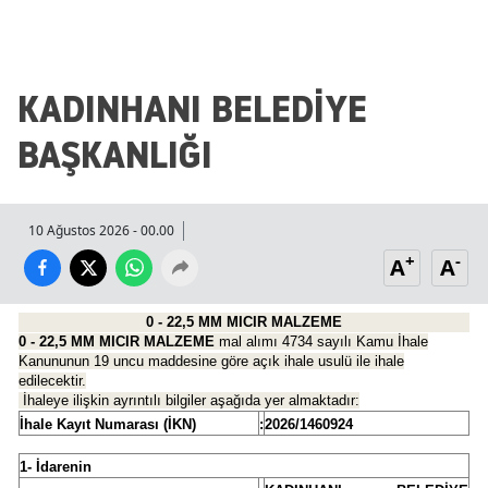
Malatya
Manisa
KADINHANI BELEDİYE
Kahramanmaraş
BAŞKANLIĞI
Mardin
Muğla
10 Ağustos 2026 - 00.00
Muş
+
-
A
A
Nevşehir
0 - 22,5 MM MICIR MALZEME
0 - 22,5 MM MICIR MALZEME
mal al
ı
m
ı
4734 say
ı
l
ı
Kamu
İ
hale
Niğde
Kanununun 19 uncu maddesine g
ö
re a
ç
ı
k ihale usul
ü
ile ihale
edilecektir.
Ordu
İ
haleye ili
ş
kin ayr
ı
nt
ı
l
ı
bilgiler a
ş
a
ğı
da yer almaktad
ı
r:
İ
hale Kay
ı
t Numaras
ı
(
İ
KN)
:
2026/1460924
Rize
1-
İ
darenin
Sakarya