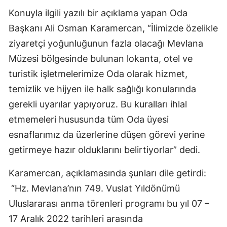
Konuyla ilgili yazılı bir açıklama yapan Oda
Edirne
Başkanı Ali Osman Karamercan, “İlimizde özelikle
Elazığ
ziyaretçi yoğunluğunun fazla olacağı Mevlana
Erzincan
Müzesi bölgesinde bulunan lokanta, otel ve
turistik işletmelerimize Oda olarak hizmet,
Erzurum
temizlik ve hijyen ile halk sağlığı konularında
Eskişehir
gerekli uyarılar yapıyoruz. Bu kuralları ihlal
Gaziantep
etmemeleri hususunda tüm Oda üyesi
esnaflarımız da üzerlerine düşen görevi yerine
Giresun
getirmeye hazır olduklarını belirtiyorlar” dedi.
Gümüşhane
Karamercan, açıklamasında şunları dile getirdi:
Hakkari
“Hz. Mevlana’nın 749. Vuslat Yıldönümü
Hatay
Uluslararası anma törenleri programı bu yıl 07 –
17 Aralık 2022 tarihleri arasında
Isparta