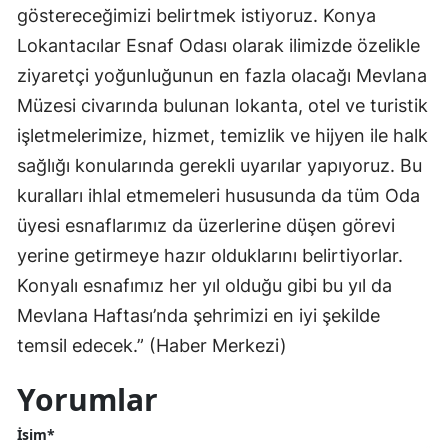
göstereceğimizi belirtmek istiyoruz. Konya
Malatya
Lokantacılar Esnaf Odası olarak ilimizde özelikle
Manisa
ziyaretçi yoğunluğunun en fazla olacağı Mevlana
Müzesi civarında bulunan lokanta, otel ve turistik
Kahramanmaraş
işletmelerimize, hizmet, temizlik ve hijyen ile halk
Mardin
sağlığı konularında gerekli uyarılar yapıyoruz. Bu
kuralları ihlal etmemeleri hususunda da tüm Oda
Muğla
üyesi esnaflarımız da üzerlerine düşen görevi
Muş
yerine getirmeye hazır olduklarını belirtiyorlar.
Nevşehir
Konyalı esnafımız her yıl olduğu gibi bu yıl da
Mevlana Haftası’nda şehrimizi en iyi şekilde
Niğde
temsil edecek.” (Haber Merkezi)
Ordu
Yorumlar
Rize
İsim*
Sakarya