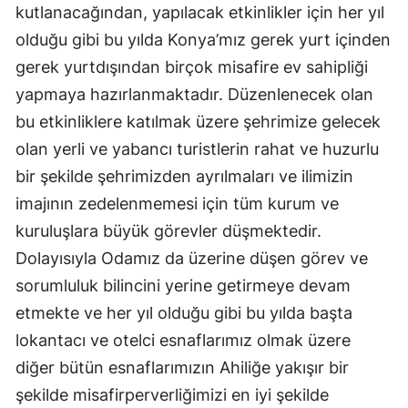
kutlanacağından, yapılacak etkinlikler için her yıl
Mersin
olduğu gibi bu yılda Konya’mız gerek yurt içinden
İstanbul
gerek yurtdışından birçok misafire ev sahipliği
yapmaya hazırlanmaktadır. Düzenlenecek olan
İzmir
bu etkinliklere katılmak üzere şehrimize gelecek
Kars
olan yerli ve yabancı turistlerin rahat ve huzurlu
Kastamonu
bir şekilde şehrimizden ayrılmaları ve ilimizin
imajının zedelenmemesi için tüm kurum ve
Kayseri
kuruluşlara büyük görevler düşmektedir.
Kırklareli
Dolayısıyla Odamız da üzerine düşen görev ve
sorumluluk bilincini yerine getirmeye devam
Kırşehir
etmekte ve her yıl olduğu gibi bu yılda başta
Kocaeli
lokantacı ve otelci esnaflarımız olmak üzere
Konya
diğer bütün esnaflarımızın Ahiliğe yakışır bir
şekilde misafirperverliğimizi en iyi şekilde
Kütahya