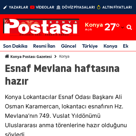
YAZARLAR
VİDEOLAR
DÖVİZ PİYASALARI
ALTIN FİYATLARI
Adana
Konya
27
°
Adıyaman
Açık
Afyonkarahisar
Son Dakika
Resmi İlan
Güncel
Türkiye
Konya
Ekon
Ağrı
Konya
Konya Postası Gazetesi
Esnaf Mevlana haftasına
Amasya
hazır
Ankara
Antalya
Konya Lokantacılar Esnaf Odası Başkanı Ali
Artvin
Osman Karamercan, lokantacı esnafının Hz.
Mevlana’nın 749. Vuslat Yıldönümü
Aydın
Uluslararası anma törenlerine hazır olduğunu
Balıkesir
söyledi