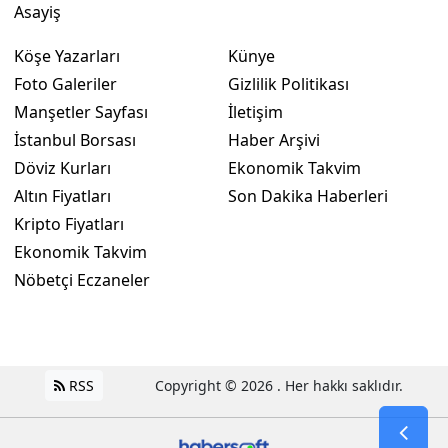
Asayiş
Yalova
Köşe Yazarları
Künye
Karabük
Foto Galeriler
Gizlilik Politikası
Manşetler Sayfası
İletişim
Kilis
İstanbul Borsası
Haber Arşivi
Osmaniye
Döviz Kurları
Ekonomik Takvim
Altın Fiyatları
Son Dakika Haberleri
Düzce
Kripto Fiyatları
Ekonomik Takvim
Nöbetçi Eczaneler
RSS
Copyright © 2026 . Her hakkı saklıdır.