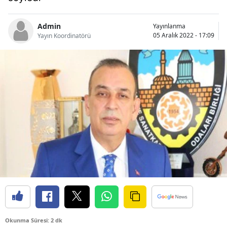
Bilecik
Admin
Yayınlanma
Bingöl
05 Aralık 2022 - 17:09
Yayın Koordinatörü
Bitlis
Bolu
Burdur
Bursa
Çanakkale
Çankırı
Çorum
Denizli
Diyarbakır
Okunma Süresi: 2 dk