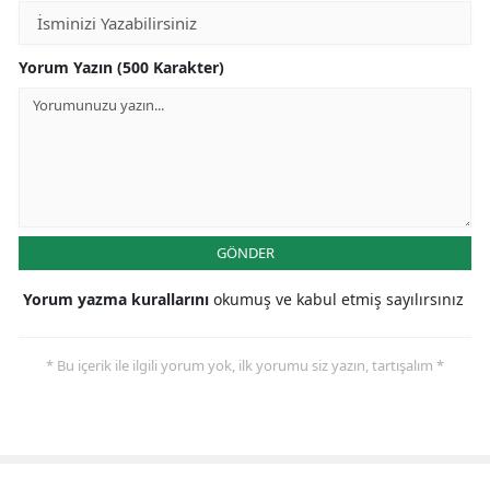
Samsun
Yorum Yazın (500 Karakter)
Siirt
Sinop
Sivas
Tekirdağ
GÖNDER
Tokat
Yorum yazma kurallarını
okumuş ve kabul etmiş sayılırsınız
Trabzon
Tunceli
* Bu içerik ile ilgili yorum yok, ilk yorumu siz yazın, tartışalım *
Şanlıurfa
Uşak
Van