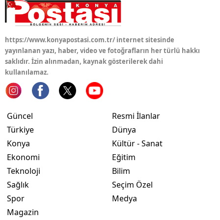
Yozgat
Zonguldak
https://www.konyapostasi.com.tr/ internet sitesinde
yayınlanan yazı, haber, video ve fotoğrafların her türlü hakkı
Aksaray
saklıdır. İzin alınmadan, kaynak gösterilerek dahi
kullanılamaz.
Bayburt
Karaman
Güncel
Resmi İlanlar
Kırıkkale
Türkiye
Dünya
Batman
Konya
Kültür - Sanat
Ekonomi
Eğitim
Şırnak
Teknoloji
Bilim
Bartın
Sağlık
Seçim Özel
Spor
Medya
Ardahan
Magazin
Iğdır