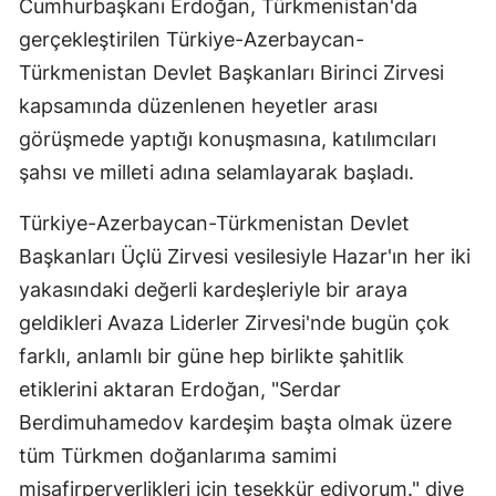
Cumhurbaşkanı Erdoğan, Türkmenistan'da
Edirne
gerçekleştirilen Türkiye-Azerbaycan-
Türkmenistan Devlet Başkanları Birinci Zirvesi
Elazığ
kapsamında düzenlenen heyetler arası
Erzincan
görüşmede yaptığı konuşmasına, katılımcıları
Erzurum
şahsı ve milleti adına selamlayarak başladı.
Eskişehir
Türkiye-Azerbaycan-Türkmenistan Devlet
Gaziantep
Başkanları Üçlü Zirvesi vesilesiyle Hazar'ın her iki
yakasındaki değerli kardeşleriyle bir araya
Giresun
geldikleri Avaza Liderler Zirvesi'nde bugün çok
Gümüşhane
farklı, anlamlı bir güne hep birlikte şahitlik
etiklerini aktaran Erdoğan, "Serdar
Hakkari
Berdimuhamedov kardeşim başta olmak üzere
Hatay
tüm Türkmen doğanlarıma samimi
Isparta
misafirperverlikleri için teşekkür ediyorum." diye