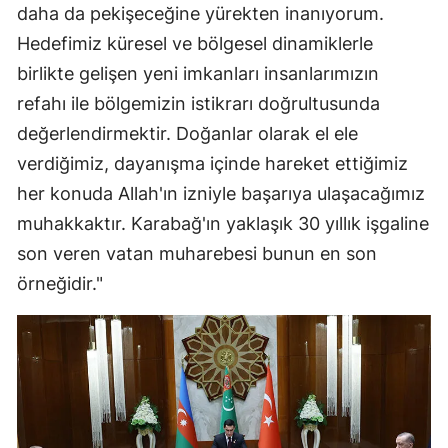
daha da pekişeceğine yürekten inanıyorum.
Malatya
Hedefimiz küresel ve bölgesel dinamiklerle
Manisa
birlikte gelişen yeni imkanları insanlarımızın
refahı ile bölgemizin istikrarı doğrultusunda
Kahramanmaraş
değerlendirmektir. Doğanlar olarak el ele
Mardin
verdiğimiz, dayanışma içinde hareket ettiğimiz
her konuda Allah'ın izniyle başarıya ulaşacağımız
Muğla
muhakkaktır. Karabağ'ın yaklaşık 30 yıllık işgaline
Muş
son veren vatan muharebesi bunun en son
Nevşehir
örneğidir."
Niğde
Ordu
Rize
Sakarya