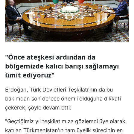
Samsun
Siirt
Sinop
Sivas
"Önce ateşkesi ardından da
Tekirdağ
bölgemizde kalıcı barışı sağlamayı
Tokat
ümit ediyoruz"
Trabzon
Erdoğan, Türk Devletleri Teşkilatı'nın da bu
Tunceli
bakımdan son derece önemli olduğuna dikkati
çekerek, şöyle devam etti:
Şanlıurfa
Uşak
"Geçtiğimiz yıl teşkilatımıza gözlemci üye olarak
katılan Türkmenistan'ın tam üyelik sürecinin en
Van