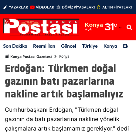
YAZARLAR
VİDEOLAR
DÖVİZ PİYASALARI
ALTIN FİYATLARI
Adana
Konya
31
°
Adıyaman
Açık
Afyonkarahisar
Son Dakika
Resmi İlan
Güncel
Türkiye
Konya
Ekon
Ağrı
Konya
Konya Postası Gazetesi
Erdoğan: Türkmen doğal
Amasya
gazının batı pazarlarına
Ankara
nakline artık başlamalıyız
Antalya
Artvin
Cumhurbaşkanı Erdoğan, "Türkmen doğal
Aydın
gazının da batı pazarlarına nakline yönelik
çalışmalara artık başlamamız gerekiyor." dedi
Balıkesir