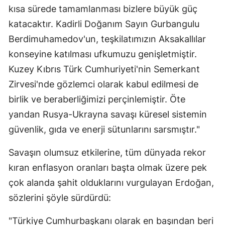
kısa sürede tamamlanması bizlere büyük güç
Yozgat
katacaktır. Kadirli Doğanım Sayın Gurbangulu
Berdimuhamedov'un, teşkilatımızın Aksakallılar
Zonguldak
konseyine katılması ufkumuzu genişletmiştir.
Aksaray
Kuzey Kıbrıs Türk Cumhuriyeti'nin Semerkant
Bayburt
Zirvesi'nde gözlemci olarak kabul edilmesi de
birlik ve beraberliğimizi perçinlemiştir. Öte
Karaman
yandan Rusya-Ukrayna savaşı küresel sistemin
Kırıkkale
güvenlik, gıda ve enerji sütunlarını sarsmıştır."
Batman
Savaşın olumsuz etkilerine, tüm dünyada rekor
Şırnak
kıran enflasyon oranları başta olmak üzere pek
çok alanda şahit olduklarını vurgulayan Erdoğan,
Bartın
sözlerini şöyle sürdürdü:
Ardahan
"Türkiye Cumhurbaşkanı olarak en başından beri
Iğdır