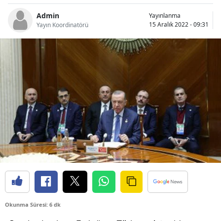
Bilecik
Admin
Yayınlanma
15 Aralık 2022 - 09:31
Yayın Koordinatörü
Bingöl
Bitlis
Bolu
Burdur
Bursa
Çanakkale
Çankırı
Çorum
Denizli
Okunma Süresi: 6 dk
Diyarbakır