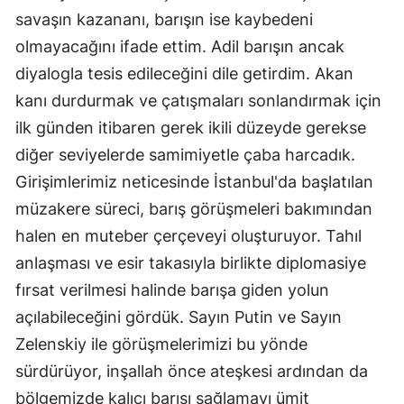
savaşın kazananı, barışın ise kaybedeni
Yalova
olmayacağını ifade ettim. Adil barışın ancak
diyalogla tesis edileceğini dile getirdim. Akan
Karabük
kanı durdurmak ve çatışmaları sonlandırmak için
Kilis
ilk günden itibaren gerek ikili düzeyde gerekse
Osmaniye
diğer seviyelerde samimiyetle çaba harcadık.
Girişimlerimiz neticesinde İstanbul'da başlatılan
Düzce
müzakere süreci, barış görüşmeleri bakımından
halen en muteber çerçeveyi oluşturuyor. Tahıl
anlaşması ve esir takasıyla birlikte diplomasiye
fırsat verilmesi halinde barışa giden yolun
açılabileceğini gördük. Sayın Putin ve Sayın
Zelenskiy ile görüşmelerimizi bu yönde
sürdürüyor, inşallah önce ateşkesi ardından da
bölgemizde kalıcı barışı sağlamayı ümit