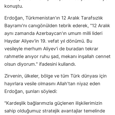
konuştu.
Mersin
Erdoğan, Türkmenistan'ın 12 Aralık Tarafsızlık
İstanbul
Bayramı'nı canıgönülden tebrik ederek, "12 Aralık
İzmir
aynı zamanda Azerbaycan'ın umum milli lideri
Kars
Haydar Aliyev'in 19. vefat yıl dönümü. Bu
vesileyle merhum Aliyev'i de buradan tekrar
Kastamonu
rahmetle anıyor ruhu şad, mekanı inşallah cennet
Kayseri
olsun diyorum." ifadesini kullandı.
Kırklareli
Zirvenin, ülkeler, bölge ve tüm Türk dünyası için
Kırşehir
hayırlara vesile olmasını Allah'tan niyaz eden
Erdoğan, şunları söyledi:
Kocaeli
Konya
"Kardeşlik bağlarımızla güçlenen ilişkilerimizin
sahip olduğumuz stratejik avantajlar temelinde
Kütahya