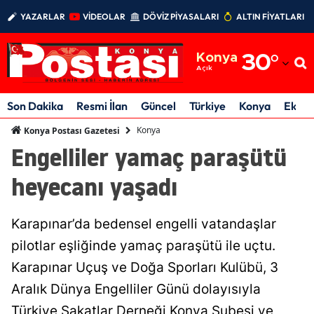
YAZARLAR
VİDEOLAR
DÖVİZ PİYASALARI
ALTIN FİYATLARI
Adana
Konya
30
°
Adıyaman
Açık
Afyonkarahisar
Son Dakika
Resmi İlan
Güncel
Türkiye
Konya
Ekon
Ağrı
Konya
Konya Postası Gazetesi
Engelliler yamaç paraşütü
Amasya
heyecanı yaşadı
Ankara
Antalya
Karapınar’da bedensel engelli vatandaşlar
Artvin
pilotlar eşliğinde yamaç paraşütü ile uçtu.
Karapınar Uçuş ve Doğa Sporları Kulübü, 3
Aydın
Aralık Dünya Engelliler Günü dolayısıyla
Balıkesir
Türkiye Sakatlar Derneği Konya Şubesi ve