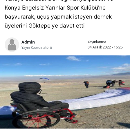
Bilecik
Konya Engelsiz Yarınlar Spor Kulübü'ne
başvurarak, uçuş yapmak isteyen dernek
Bingöl
üyelerini Göktepe'ye davet etti
Bitlis
Bolu
Admin
Yayınlanma
04 Aralık 2022 - 16:25
Yayın Koordinatörü
Burdur
Bursa
Çanakkale
Çankırı
Çorum
Denizli
Diyarbakır