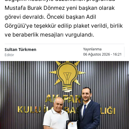
Mustafa Burak Dönmez yeni başkan olarak
Samsun
görevi devraldı. Önceki başkan Adil
Siirt
Görgülü'ye teşekkür edilip plaket verildi, birlik
Sinop
ve beraberlik mesajları vurgulandı.
Sivas
Sultan Türkmen
Yayınlanma
06 Ağustos 2026 - 16:21
Editör
Tekirdağ
Tokat
Trabzon
Tunceli
Şanlıurfa
Uşak
Van