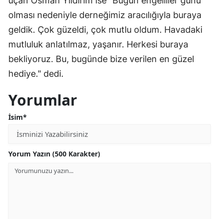
uçan Osman Yıldırım ise "Bugün engelliler günü
Mersin
olması nedeniyle derneğimiz aracılığıyla buraya
geldik. Çok güzeldi, çok mutlu oldum. Havadaki
İstanbul
mutluluk anlatılmaz, yaşanır. Herkesi buraya
İzmir
bekliyoruz. Bu, bugünde bize verilen en güzel
hediye." dedi.
Kars
Kastamonu
Yorumlar
Kayseri
İsim*
Kırklareli
Yorum Yazın (500 Karakter)
Kırşehir
Kocaeli
Konya
Kütahya