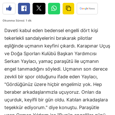
Edirne
Elazığ
Okunma Süresi: 1 dk
Erzincan
Daveti kabul eden bedensel engelli dört kişi
tekerlekli sandalyelerini bırakarak pilotlar
Erzurum
eşliğinde uçmanın keyfini çıkardı. Karapınar Uçuş
Eskişehir
ve Doğa Sporları Kulübü Başkan Yardımcısı
Gaziantep
Serkan Yaylacı, yamaç paraşütü ile uçmanın
engel tanımadığını söyledi. Uçmanın son derece
Giresun
zevkli bir spor olduğunu ifade eden Yaylacı,
Gümüşhane
"Gördüğünüz üzere hiçbir engelimiz yok. Hep
Hakkari
beraber arkadaşlarımızla uçuyoruz. Onları da
uçurduk, keyifli bir gün oldu. Katılan arkadaşlara
Hatay
teşekkür ediyorum." diye konuştu. Paraşütle
Isparta