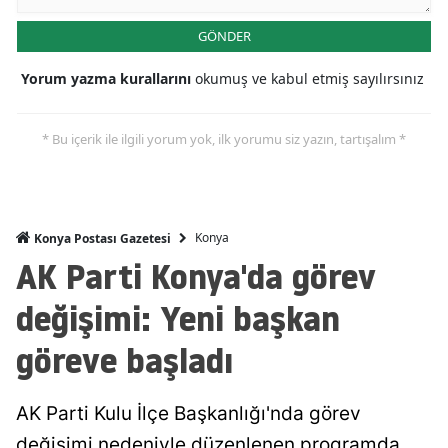
Malatya
GÖNDER
Manisa
Yorum yazma kurallarını
okumuş ve kabul etmiş sayılırsınız
Kahramanmaraş
* Bu içerik ile ilgili yorum yok, ilk yorumu siz yazın, tartışalım *
Mardin
Muğla
Muş
Konya
Konya Postası Gazetesi
AK Parti Konya'da görev
Nevşehir
değişimi: Yeni başkan
Niğde
göreve başladı
Ordu
Rize
AK Parti Kulu İlçe Başkanlığı'nda görev
Sakarya
değişimi nedeniyle düzenlenen programda