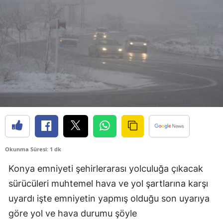
Bilecik
Bingöl
Bitlis
Bolu
Burdur
Bursa
Çanakkale
Okunma Süresi: 1 dk
Çankırı
Konya emniyeti şehirlerarası yolculuğa çıkacak
Çorum
sürücüleri muhtemel hava ve yol şartlarına karşı
Denizli
uyardı işte emniyetin yapmış olduğu son uyarıya
göre yol ve hava durumu şöyle
Diyarbakır