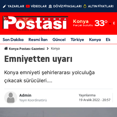
YAZARLAR
VİDEOLAR
DÖVİZ PİYASALARI
ALTIN FİYATLARI
Adana
Konya
33
°
Adıyaman
Parçalı bulutlu
Afyonkarahisar
Son Dakika
Resmi İlan
Güncel
Türkiye
Konya
Ekon
Ağrı
Konya
Konya Postası Gazetesi
Emniyetten uyarı
Amasya
Ankara
Konya emniyeti şehirlerarası yolculuğa
Antalya
çıkacak sürücüleri….
Artvin
Admin
Yayınlanma
19 Aralık 2022 - 20:57
Yayın Koordinatörü
Aydın
Balıkesir