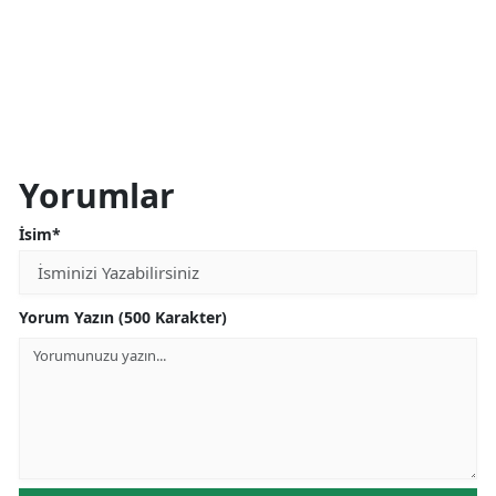
Mersin
İstanbul
İzmir
Kars
Yorumlar
Kastamonu
İsim*
Kayseri
Kırklareli
Yorum Yazın (500 Karakter)
Kırşehir
Kocaeli
Konya
Kütahya