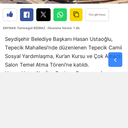
Yozgat
Zonguldak
KAYNAK: Fatmagül KIZMAZ
Okunma Süresi: 1 dk
Aksaray
Seydişehir Belediye Başkanı Hasan Ustaoğlu,
Bayburt
Tepecik Mahallesi’nde düzenlenen Tepecik Camii
Sosyal Yardımlaşma, Kur’an Kursu ve Çok Amaçlı
Karaman
Salon Temel Atma Töreni’ne katıldı.
Kırıkkale
Hasan Ustaoğlu, İlçe Başkanı Ramazan Arın ve
Batman
Kadın Kolları Başkanı Hacer Akın ile birlikte
katıldığı törende, Tepecik Mahallesi’ne
Şırnak
kazandırılacak yeni sosyal ve dini hizmet alanının
Bartın
temel atma heyecanına ortak oldu.
Ardahan
Iğdır