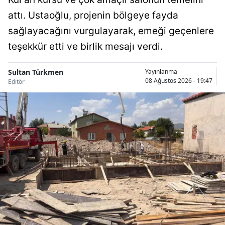
attı. Ustaoğlu, projenin bölgeye fayda
Samsun
sağlayacağını vurgulayarak, emeği geçenlere
Siirt
teşekkür etti ve birlik mesajı verdi.
Sinop
Sultan Türkmen
Yayınlanma
Sivas
08 Ağustos 2026 - 19:47
Editör
Tekirdağ
Tokat
Trabzon
Tunceli
Şanlıurfa
Uşak
Van