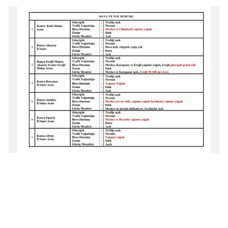
Edirne
Elazığ
Erzincan
Erzurum
Eskişehir
Gaziantep
Giresun
Gümüşhane
Hakkari
Hatay
Isparta