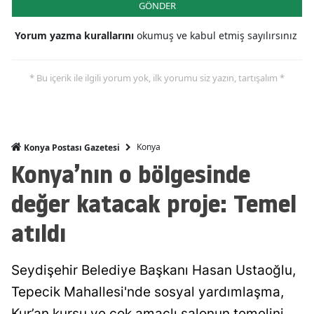
GÖNDER
Malatya
Yorum yazma kurallarını
okumuş ve kabul etmiş sayılırsınız
Manisa
* Bu içerik ile ilgili yorum yok, ilk yorumu siz yazın, tartışalım *
Kahramanmaraş
Mardin
Muğla
Konya
Konya Postası Gazetesi
Konya’nın o bölgesinde
Muş
değer katacak proje: Temel
Nevşehir
atıldı
Niğde
Ordu
Seydişehir Belediye Başkanı Hasan Ustaoğlu,
Rize
Tepecik Mahallesi'nde sosyal yardımlaşma,
Sakarya
Kur’an kursu ve çok amaçlı salonun temelini