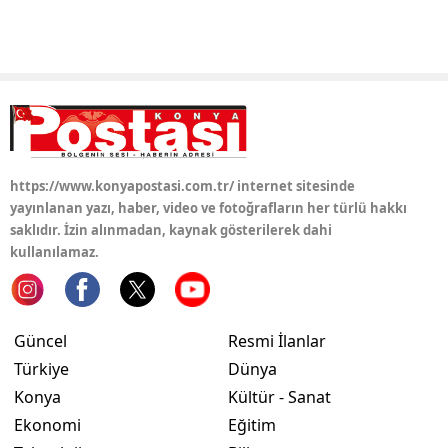
Samsun
Siirt
Sinop
Sivas
https://www.konyapostasi.com.tr/ internet sitesinde
Tekirdağ
yayınlanan yazı, haber, video ve fotoğrafların her türlü hakkı
saklıdır. İzin alınmadan, kaynak gösterilerek dahi
Tokat
kullanılamaz.
Trabzon
Tunceli
Güncel
Resmi İlanlar
Şanlıurfa
Türkiye
Dünya
Konya
Kültür - Sanat
Uşak
Ekonomi
Eğitim
Van