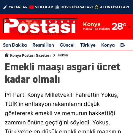
YAZARLAR
VİDEOLAR
DÖVİZ PİYASALARI
ALTIN FİYATLARI
Adana
Konya
28
°
Adıyaman
Parçalı az bulutlu
Afyonkarahisar
Son Dakika
Resmi İlan
Güncel
Türkiye
Konya
Ekon
Ağrı
Konya
Konya Postası Gazetesi
Emekli maaşı asgari ücret
Amasya
kadar olmalı
Ankara
Antalya
İYİ Parti Konya Milletvekili Fahrettin Yokuş,
Artvin
TÜİK’in enflasyon rakamlarını düşük
göstererek emekli ve memurun hakkettiği
Aydın
zammın önüne geçtiğini söyledi. Yokuş,
Balıkesir
Türkiye’de en düşük emekli emekli maaşının