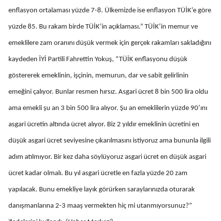
enflasyon ortalaması yüzde 7-8. Ülkemizde ise enflasyon TÜİK’e göre
Mersin
yüzde 85. Bu rakam birde TÜİK’in açıklaması.” TÜİK’in memur ve
İstanbul
emeklilere zam oranını düşük vermek için gerçek rakamları sakladığını
İzmir
kaydeden İYİ Partili Fahrettin Yokuş, “TÜİK enflasyonu düşük
Kars
göstererek emeklinin, işçinin, memurun, dar ve sabit gelirlinin
emeğini çalıyor. Bunlar resmen hırsız. Asgari ücret 8 bin 500 lira oldu
Kastamonu
ama emekli şu an 3 bin 500 lira alıyor. Şu an emeklilerin yüzde 90’ını
Kayseri
asgari ücretin altında ücret alıyor. Biz 2 yıldır emeklinin ücretini en
Kırklareli
düşük asgari ücret seviyesine çıkarılmasını istiyoruz ama bununla ilgili
Kırşehir
adım atılmıyor. Bir kez daha söylüyoruz asgari ücret en düşük asgari
ücret kadar olmalı. Bu yıl asgari ücretle en fazla yüzde 20 zam
Kocaeli
yapılacak. Bunu emekliye layık görürken saraylarınızda oturarak
Konya
danışmanlarına 2-3 maaş vermekten hiç mi utanmıyorsunuz?”
Kütahya