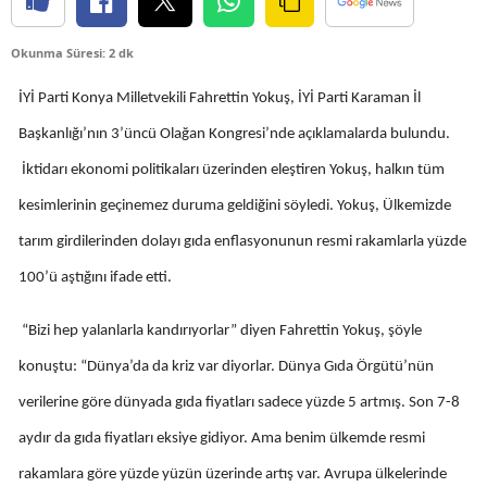
Edirne
Okunma Süresi: 2 dk
Elazığ
İYİ Parti Konya Milletvekili Fahrettin Yokuş, İYİ Parti Karaman İl
Erzincan
Başkanlığı’nın 3’üncü Olağan Kongresi’nde açıklamalarda bulundu.
Erzurum
İktidarı ekonomi politikaları üzerinden eleştiren Yokuş, halkın tüm
Eskişehir
kesimlerinin geçinemez duruma geldiğini söyledi. Yokuş, Ülkemizde
tarım girdilerinden dolayı gıda enflasyonunun resmi rakamlarla yüzde
Gaziantep
100’ü aştığını ifade etti.
Giresun
“Bizi hep yalanlarla kandırıyorlar” diyen Fahrettin Yokuş, şöyle
Gümüşhane
konuştu: “Dünya’da da kriz var diyorlar. Dünya Gıda Örgütü’nün
Hakkari
verilerine göre dünyada gıda fiyatları sadece yüzde 5 artmış. Son 7-8
Hatay
aydır da gıda fiyatları eksiye gidiyor. Ama benim ülkemde resmi
Isparta
rakamlara göre yüzde yüzün üzerinde artış var. Avrupa ülkelerinde