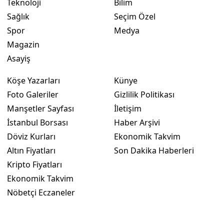
Teknoloji
Bilim
Sağlık
Seçim Özel
Yozgat
Spor
Medya
Zonguldak
Magazin
Asayiş
Aksaray
Bayburt
Köşe Yazarları
Künye
Foto Galeriler
Gizlilik Politikası
Karaman
Manşetler Sayfası
İletişim
Kırıkkale
İstanbul Borsası
Haber Arşivi
Döviz Kurları
Ekonomik Takvim
Batman
Altın Fiyatları
Son Dakika Haberleri
Şırnak
Kripto Fiyatları
Ekonomik Takvim
Bartın
Nöbetçi Eczaneler
Ardahan
Iğdır