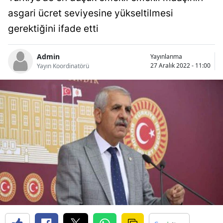
Bilecik
asgari ücret seviyesine yükseltilmesi
gerektiğini ifade etti
Bingöl
Bitlis
Admin
Yayınlanma
27 Aralık 2022 - 11:00
Yayın Koordinatörü
Bolu
Burdur
Bursa
Çanakkale
Çankırı
Çorum
Denizli
Diyarbakır