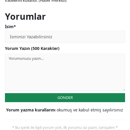
ifadelerini kullandı. (Haber Merkezi)
Malatya
Yorumlar
Manisa
İsim*
Kahramanmaraş
Mardin
Yorum Yazın (500 Karakter)
Muğla
Muş
Nevşehir
Niğde
GÖNDER
Ordu
Yorum yazma kurallarını
okumuş ve kabul etmiş sayılırsınız
Rize
* Bu içerik ile ilgili yorum yok, ilk yorumu siz yazın, tartışalım *
Sakarya