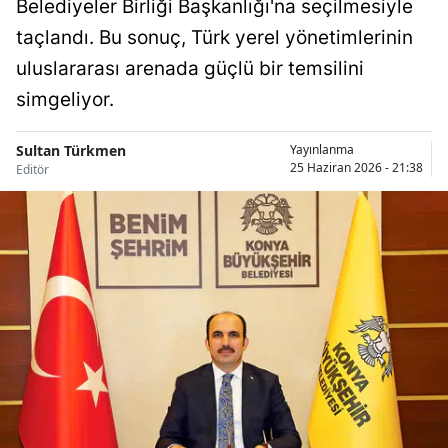
Belediyeler Birliği Başkanlığı'na seçilmesiyle
Bilecik
taçlandı. Bu sonuç, Türk yerel yönetimlerinin
Bingöl
uluslararası arenada güçlü bir temsilini
simgeliyor.
Bitlis
Bolu
Sultan Türkmen
Yayınlanma
25 Haziran 2026 - 21:38
Editör
Burdur
Bursa
Çanakkale
Çankırı
Çorum
Denizli
Diyarbakır