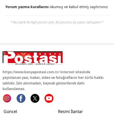
Yorum yazma kurallarını
okumuş ve kabul etmiş sayılırsınız
Samsun
Siirt
* Bu içerik ile ilgili yorum yok, ilk yorumu siz yazın, tartışalım *
Sinop
Sivas
Tekirdağ
Tokat
Trabzon
https://www.konyapostasi.com.tr/ internet sitesinde
yayınlanan yazı, haber, video ve fotoğrafların her türlü hakkı
Tunceli
saklıdır. İzin alınmadan, kaynak gösterilerek dahi
kullanılamaz.
Şanlıurfa
Uşak
Güncel
Resmi İlanlar
Van