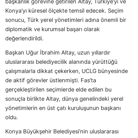
başkanlık görevine getirilen Altay, Türkiye’yi ve
Mersin
Konya’yı küresel ölçekte temsil edecek. Seçim
sonucu, Türk yerel yönetimleri adına önemli bir
İstanbul
diplomatik ve kurumsal başarı olarak
İzmir
değerlendirildi.
Kars
Başkan Uğur İbrahim Altay, uzun yıllardır
Kastamonu
uluslararası belediyecilik alanında yürüttüğü
çalışmalarla dikkat çekerken, UCLG bünyesinde
Kayseri
de aktif görevler üstlenmişti. Fas’ta
Kırklareli
gerçekleştirilen seçimlerde elde edilen bu
Kırşehir
sonuçla birlikte Altay, dünya genelindeki yerel
yönetimlerin en üst çatı kuruluşunun başkanı
Kocaeli
oldu.
Konya
Konya Büyükşehir Belediyesi’nin uluslararası
Kütahya