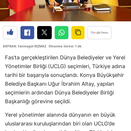
Edirne
Elazığ
Erzincan
Erzurum
KAYNAK: Fatmagül KIZMAZ
Okunma Süresi: 1 dk
Eskişehir
Fas’ta gerçekleştirilen Dünya Belediyeler ve Yerel
Yönetimler Birliği (UCLG) seçimleri, Türkiye adına
Gaziantep
tarihi bir başarıyla sonuçlandı. Konya Büyükşehir
Giresun
Belediye Başkanı Uğur İbrahim Altay, yapılan
Gümüşhane
seçimlerin ardından Dünya Belediyeler Birliği
Başkanlığı görevine seçildi.
Hakkari
Yerel yönetimler alanında dünyanın en büyük
Hatay
uluslararası kuruluşlarından biri olan UCLG’de
Isparta