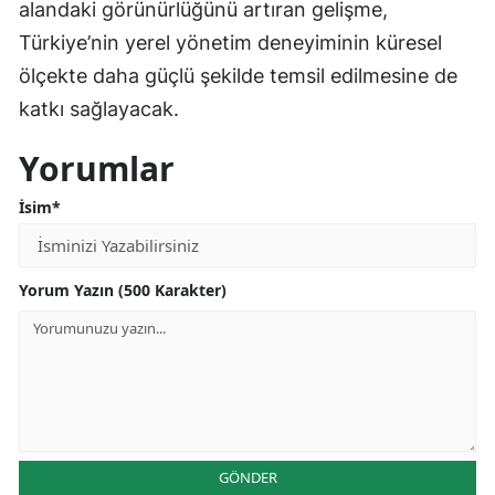
alandaki görünürlüğünü artıran gelişme,
Malatya
Türkiye’nin yerel yönetim deneyiminin küresel
ölçekte daha güçlü şekilde temsil edilmesine de
Manisa
katkı sağlayacak.
Kahramanmaraş
Yorumlar
Mardin
İsim*
Muğla
Muş
Yorum Yazın (500 Karakter)
Nevşehir
Niğde
Ordu
Rize
GÖNDER
Sakarya