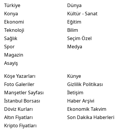
Türkiye
Dünya
Yozgat
Konya
Kültür - Sanat
Ekonomi
Eğitim
Zonguldak
Teknoloji
Bilim
Aksaray
Sağlık
Seçim Özel
Spor
Medya
Bayburt
Magazin
Karaman
Asayiş
Kırıkkale
Köşe Yazarları
Künye
Batman
Foto Galeriler
Gizlilik Politikası
Manşetler Sayfası
İletişim
Şırnak
İstanbul Borsası
Haber Arşivi
Bartın
Döviz Kurları
Ekonomik Takvim
Altın Fiyatları
Son Dakika Haberleri
Ardahan
Kripto Fiyatları
Iğdır