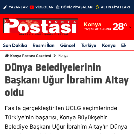
YAZARLAR
VİDEOLAR
DÖVİZ PİYASALARI
ALTIN FİYATLARI
Adana
Konya
28
°
Adıyaman
Parçalı az bulutlu
Afyonkarahisar
Son Dakika
Resmi İlan
Güncel
Türkiye
Konya
Ekon
Ağrı
Konya
Konya Postası Gazetesi
Dünya Belediyelerinin
Amasya
Başkanı Uğur İbrahim Altay
Ankara
oldu
Antalya
Artvin
Fas'ta gerçekleştirilen UCLG seçimlerinde
Aydın
Türkiye'nin başarısı, Konya Büyükşehir
Belediye Başkanı Uğur İbrahim Altay'ın Dünya
Balıkesir