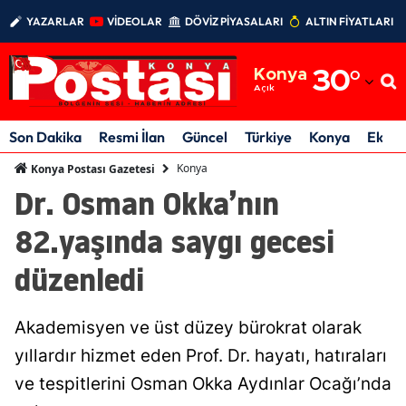
YAZARLAR
VİDEOLAR
DÖVİZ PİYASALARI
ALTIN FİYATLARI
Adana
Konya
30
°
Adıyaman
Açık
Afyonkarahisar
Son Dakika
Resmi İlan
Güncel
Türkiye
Konya
Ekon
Ağrı
Konya
Konya Postası Gazetesi
Dr. Osman Okka’nın
Amasya
82.yaşında saygı gecesi
Ankara
düzenledi
Antalya
Artvin
Akademisyen ve üst düzey bürokrat olarak
Aydın
yıllardır hizmet eden Prof. Dr. hayatı, hatıraları
ve tespitlerini Osman Okka Aydınlar Ocağı’nda
Balıkesir