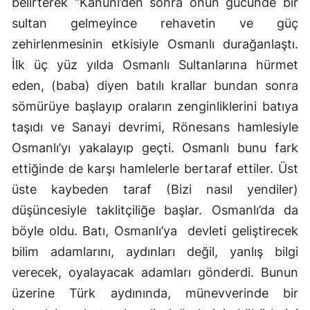
belirterek “Kanuni’den sonra onun gücünde bir
Mersin
sultan gelmeyince rehavetin ve güç
zehirlenmesinin etkisiyle Osmanlı durağanlaştı.
İstanbul
İlk üç yüz yılda Osmanlı Sultanlarına hürmet
İzmir
eden, (baba) diyen batılı krallar bundan sonra
Kars
sömürüye başlayıp oraların zenginliklerini batıya
taşıdı ve Sanayi devrimi, Rönesans hamlesiyle
Kastamonu
Osmanlı’yı yakalayıp geçti. Osmanlı bunu fark
Kayseri
ettiğinde de karşı hamlelerle bertaraf ettiler. Üst
üste kaybeden taraf (Bizi nasıl yendiler)
Kırklareli
düşüncesiyle taklitçiliğe başlar. Osmanlı’da da
Kırşehir
böyle oldu. Batı, Osmanlı’ya
devleti geliştirecek
Kocaeli
bilim adamlarını, aydınları değil, yanlış bilgi
verecek, oyalayacak adamları gönderdi. Bunun
Konya
üzerine Türk aydınında, münevverinde bir
Kütahya