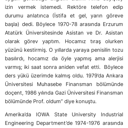
izin vermek istemedi. Rektöre telefon edip
Yalova
durumu anlatınca (İstifa et gel, yarın göreve
Karabük
başla) dedi. Böylece 1970-78 arasında Erzurum
Atatürk Üniversitesinde Asistan ve Dr. Asistan
Kilis
olarak görev yaptım. Hocamız tıraş olurken
Osmaniye
yüzünü kestirmiş. O yıllarda yaraya penisilin tozu
basılırdı, hocamız da öyle yapmış ama alerjisi
Düzce
varmış; iki saat sonra aniden vefat etti.
Böylece
ders yükü üzerimde kalmış oldu. 1979’da Ankara
Üniversitesi Muhasebe Finansman bölümünde
doçent, 1986 yılında Gazi Üniversitesi Finansman
bölümünde Prof. oldum” diye konuştu.
Amerika’da IOWA State University Industrial
Engineering Department’de 1974-1976 arasında