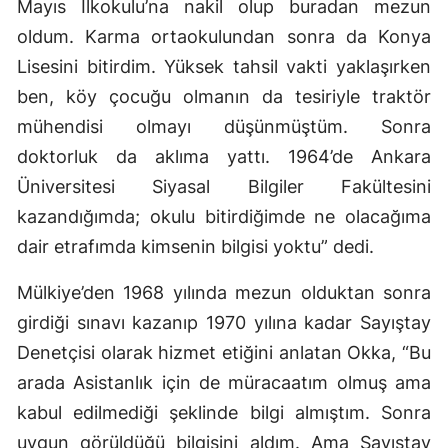
Mayıs İlkokulu’na nakil olup buradan mezun
oldum. Karma ortaokulundan sonra da Konya
Yozgat
Lisesini bitirdim. Yüksek tahsil vakti yaklaşırken
Zonguldak
ben, köy çocuğu olmanın da tesiriyle traktör
Aksaray
mühendisi olmayı düşünmüştüm. Sonra
doktorluk da aklıma yattı. 1964’de Ankara
Bayburt
Üniversitesi Siyasal Bilgiler Fakültesini
Karaman
kazandığımda; okulu bitirdiğimde ne olacağıma
Kırıkkale
dair etrafımda kimsenin bilgisi yoktu” dedi.
Batman
Mülkiye’den 1968 yılında mezun olduktan sonra
girdiği sınavı kazanıp 1970 yılına kadar Sayıştay
Şırnak
Denetçisi olarak hizmet etiğini anlatan Okka, “Bu
Bartın
arada Asistanlık için de müracaatım olmuş ama
Ardahan
kabul edilmediği şeklinde bilgi almıştım. Sonra
uygun görüldüğü bilgisini aldım. Ama Sayıştay
Iğdır