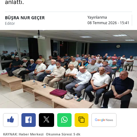
anlattı.
Bilecik
BÜŞRA NUR GEÇER
Yayınlanma
Bingöl
08 Temmuz 2026 - 15:41
Editör
Bitlis
Bolu
Burdur
Bursa
Çanakkale
Çankırı
Çorum
Denizli
Diyarbakır
KAYNAK: Haber Merkezi
Okunma Süresi: 5 dk