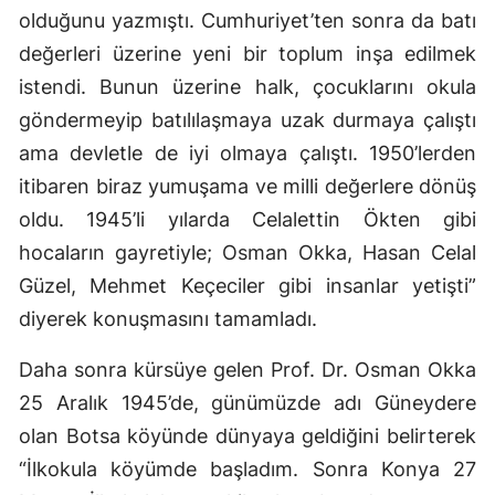
olduğunu yazmıştı. Cumhuriyet’ten sonra da batı
Samsun
değerleri üzerine yeni bir toplum inşa edilmek
Siirt
istendi. Bunun üzerine halk, çocuklarını okula
göndermeyip batılılaşmaya uzak durmaya çalıştı
Sinop
ama devletle de iyi olmaya çalıştı. 1950’lerden
Sivas
itibaren biraz yumuşama ve milli değerlere dönüş
oldu. 1945’li yılarda Celalettin Ökten gibi
Tekirdağ
hocaların gayretiyle; Osman Okka, Hasan Celal
Tokat
Güzel, Mehmet Keçeciler gibi insanlar yetişti”
Trabzon
diyerek konuşmasını tamamladı.
Tunceli
Daha sonra kürsüye gelen Prof. Dr. Osman Okka
Şanlıurfa
25 Aralık 1945’de, günümüzde adı Güneydere
olan Botsa köyünde dünyaya geldiğini belirterek
Uşak
“İlkokula köyümde başladım. Sonra Konya 27
Van