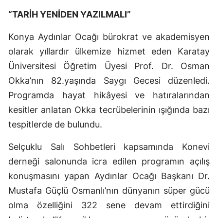
Edirne
“TARİH YENİDEN YAZILMALI”
Elazığ
Konya Aydınlar Ocağı bürokrat ve akademisyen
olarak yıllardır ülkemize hizmet eden Karatay
Erzincan
Üniversitesi Öğretim Üyesi Prof. Dr. Osman
Erzurum
Okka’nın 82.yaşında Saygı Gecesi düzenledi.
Eskişehir
Programda hayat hikâyesi ve hatıralarından
kesitler anlatan Okka tecrübelerinin ışığında bazı
Gaziantep
tespitlerde de bulundu.
Giresun
Selçuklu Salı Sohbetleri kapsamında Konevi
Gümüşhane
derneği salonunda icra edilen programın açılış
Hakkari
konuşmasını yapan Aydınlar Ocağı Başkanı Dr.
Mustafa Güçlü Osmanlı’nın dünyanın süper gücü
Hatay
olma özelliğini 322 sene devam ettirdiğini
Isparta