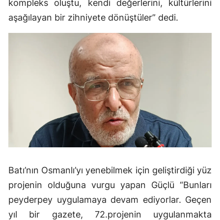
kompleks oluştu, kendi değerlerini, kültürlerini
Malatya
aşağılayan bir zihniyete dönüştüler” dedi.
Manisa
Kahramanmaraş
Mardin
Muğla
Muş
Nevşehir
Niğde
Batı’nın Osmanlı’yı yenebilmek için geliştirdiği yüz
Ordu
projenin olduğuna vurgu yapan Güçlü “Bunları
Rize
peyderpey uygulamaya devam ediyorlar. Geçen
yıl bir gazete, 72.projenin uygulanmakta
Sakarya