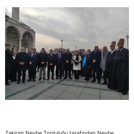
Samsun
Siirt
Sinop
Sivas
Tekirdağ
Tokat
Trabzon
Tunceli
Şanlıurfa
Uşak
Zakiran Nevbe Topluluğu tarafından Nevbe
Van