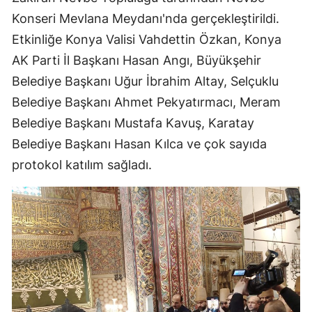
Konseri Mevlana Meydanı'nda gerçekleştirildi.
Yozgat
Etkinliğe Konya Valisi Vahdettin Özkan, Konya
Zonguldak
AK Parti İl Başkanı Hasan Angı, Büyükşehir
Belediye Başkanı Uğur İbrahim Altay, Selçuklu
Aksaray
Belediye Başkanı Ahmet Pekyatırmacı, Meram
Bayburt
Belediye Başkanı Mustafa Kavuş, Karatay
Karaman
Belediye Başkanı Hasan Kılca ve çok sayıda
protokol katılım sağladı.
Kırıkkale
Batman
Şırnak
Bartın
Ardahan
Iğdır