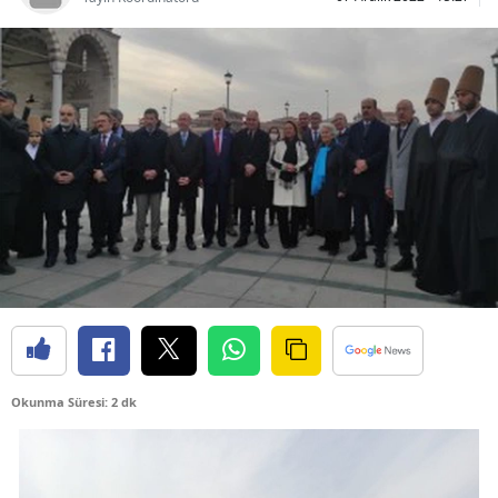
Bilecik
Bingöl
Bitlis
Bolu
Burdur
Bursa
Çanakkale
Çankırı
Çorum
Okunma Süresi: 2 dk
Denizli
Diyarbakır