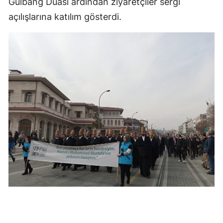
Gülbâng Duası ardından ziyaretçiler sergi
Malatya
açılışlarına katılım gösterdi.
Manisa
Kahramanmaraş
Mardin
Muğla
Muş
Nevşehir
Niğde
Ordu
Rize
Sakarya