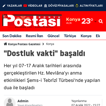
YAZARLAR
VİDEOLAR
DÖVİZ PİYASALARI
ALTIN FİYATLARI
Adana
Konya
23
°
Adıyaman
Açık
Afyonkarahisar
Son Dakika
Resmi İlan
Güncel
Türkiye
Konya
Ekon
Ağrı
Konya
Konya Postası Gazetesi
"Dostluk vakti" başaldı
Amasya
Ankara
Her yıl 07-17 Aralık tarihleri arasında
Antalya
gerçekleştirilen Hz. Mevlâna'yı anma
etkinlikleri Şems-i Tebrîzî Türbesi'nde yapılan
Artvin
dua ile başladı
Aydın
Admin
Yayınlanma
Balıkesir
07 Aralık 2022 - 15:27
Yayın Koordinatörü