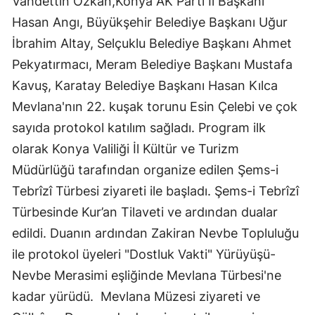
Vahdettin Özkan,Konya AK Parti İl Başkanı
Mersin
Hasan Angı, Büyükşehir Belediye Başkanı Uğur
İbrahim Altay, Selçuklu Belediye Başkanı Ahmet
İstanbul
Pekyatırmacı, Meram Belediye Başkanı Mustafa
İzmir
Kavuş, Karatay Belediye Başkanı Hasan Kılca
Mevlana'nın 22. kuşak torunu Esin Çelebi ve çok
Kars
sayıda protokol katılım sağladı. Program ilk
Kastamonu
olarak Konya Valiliği İl Kültür ve Turizm
Kayseri
Müdürlüğü tarafından organize edilen Şems-i
Tebrîzî Türbesi ziyareti ile başladı. Şems-i Tebrîzî
Kırklareli
Türbesinde Kur’an Tilaveti ve ardından dualar
Kırşehir
edildi. Duanın ardından Zakiran Nevbe Topluluğu
Kocaeli
ile protokol üyeleri "Dostluk Vakti" Yürüyüşü-
Nevbe Merasimi eşliğinde Mevlana Türbesi'ne
Konya
kadar yürüdü. Mevlana Müzesi ziyareti ve
Kütahya