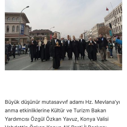
Edirne
Elazığ
Erzincan
Erzurum
Eskişehir
Gaziantep
Giresun
Gümüşhane
Hakkari
Büyük düşünür mutasavvıf adamı Hz. Mevlana'yı
anma etkinliklerine Kültür ve Turizm Bakan
Hatay
Yardımcısı Özgül Özkan Yavuz, Konya Valisi
Isparta