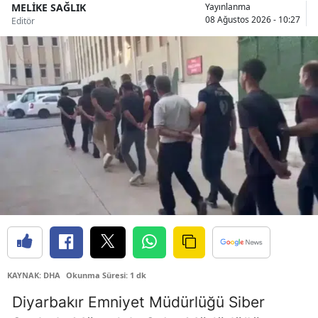
MELİKE SAĞLIK
Yayınlanma
08 Ağustos 2026 - 10:27
Editör
Samsun
Siirt
Sinop
Sivas
Tekirdağ
Tokat
Trabzon
Tunceli
Şanlıurfa
KAYNAK: DHA
Okunma Süresi: 1 dk
Uşak
Diyarbakır Emniyet Müdürlüğü Siber
Van