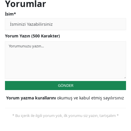
Yorumlar
Mersin
İsim*
İstanbul
İzmir
Yorum Yazın (500 Karakter)
Kars
Kastamonu
Kayseri
Kırklareli
GÖNDER
Kırşehir
Yorum yazma kurallarını
okumuş ve kabul etmiş sayılırsınız
Kocaeli
* Bu içerik ile ilgili yorum yok, ilk yorumu siz yazın, tartışalım *
Konya
Kütahya