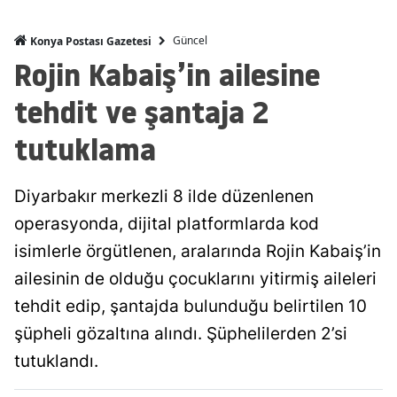
Malatya
Güncel
Konya Postası Gazetesi
Rojin Kabaiş’in ailesine
Manisa
tehdit ve şantaja 2
Kahramanmaraş
tutuklama
Mardin
Muğla
Diyarbakır merkezli 8 ilde düzenlenen
Muş
operasyonda, dijital platformlarda kod
Nevşehir
isimlerle örgütlenen, aralarında Rojin Kabaiş’in
ailesinin de olduğu çocuklarını yitirmiş aileleri
Niğde
tehdit edip, şantajda bulunduğu belirtilen 10
Ordu
şüpheli gözaltına alındı. Şüphelilerden 2’si
Rize
tutuklandı.
Sakarya