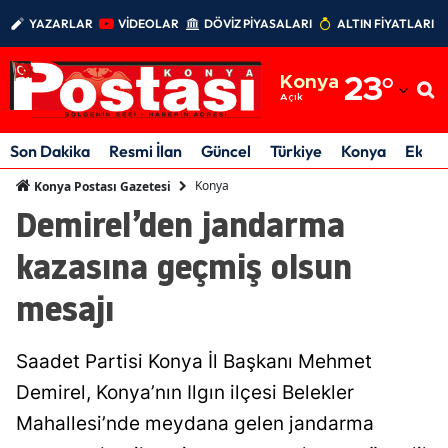
YAZARLAR
VİDEOLAR
DÖVİZ PİYASALARI
ALTIN FİYATLARI
Adana
Konya
23
°
Adıyaman
Açık
Afyonkarahisar
Son Dakika
Resmi İlan
Güncel
Türkiye
Konya
Ekon
Ağrı
Konya
Konya Postası Gazetesi
Demirel’den jandarma
Amasya
kazasına geçmiş olsun
Ankara
mesajı
Antalya
Artvin
Saadet Partisi Konya İl Başkanı Mehmet
Aydın
Demirel, Konya’nın Ilgın ilçesi Belekler
Mahallesi’nde meydana gelen jandarma
Balıkesir