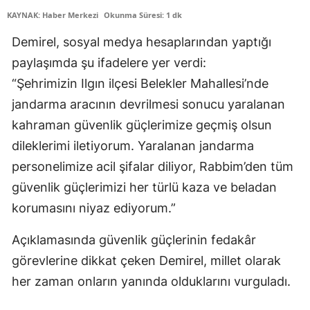
KAYNAK: Haber Merkezi
Okunma Süresi: 1 dk
Edirne
Demirel, sosyal medya hesaplarından yaptığı
Elazığ
paylaşımda şu ifadelere yer verdi:
Erzincan
“Şehrimizin Ilgın ilçesi Belekler Mahallesi’nde
Erzurum
jandarma aracının devrilmesi sonucu yaralanan
kahraman güvenlik güçlerimize geçmiş olsun
Eskişehir
dileklerimi iletiyorum. Yaralanan jandarma
Gaziantep
personelimize acil şifalar diliyor, Rabbim’den tüm
güvenlik güçlerimizi her türlü kaza ve beladan
Giresun
korumasını niyaz ediyorum.”
Gümüşhane
Açıklamasında güvenlik güçlerinin fedakâr
Hakkari
görevlerine dikkat çeken Demirel, millet olarak
Hatay
her zaman onların yanında olduklarını vurguladı.
Isparta