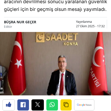
aracının devrilmesi sonucu yaralanan güvenlik
Bilecik
güçleri için bir geçmiş olsun mesajı yayımladı.
Bingöl
BÜŞRA NUR GEÇER
Yayınlanma
Bitlis
27 Ekim 2025 - 17:32
Editör
Bolu
Burdur
Bursa
Çanakkale
Çankırı
Çorum
Denizli
Diyarbakır