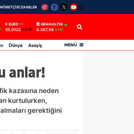
NÖBETÇİ ECZANELER
12
EURO
GRAM ALTIN
55,0122
6.587,99
7
%-0.01
% 1,47
in
Dünya
Asayiş
MENÜ
 anlar!
afik kazasına neden
dan kurtulurken,
 almaları gerektiğini