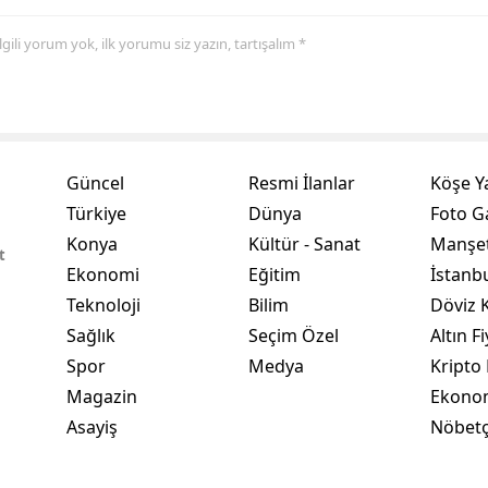
Yalova
 ilgili yorum yok, ilk yorumu siz yazın, tartışalım *
Karabük
Kilis
Osmaniye
Güncel
Resmi İlanlar
Köşe Y
Türkiye
Dünya
Foto Ga
Düzce
Konya
Kültür - Sanat
Manşet
t
Ekonomi
Eğitim
İstanb
Teknoloji
Bilim
Döviz K
Sağlık
Seçim Özel
Altın Fi
Spor
Medya
Kripto 
Magazin
Ekono
Asayiş
Nöbetç