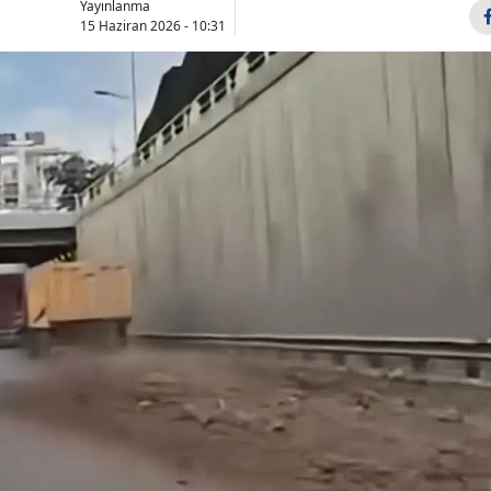
Yayınlanma
Bilecik
15 Haziran 2026 - 10:31
Bingöl
Bitlis
Bolu
Burdur
Bursa
Çanakkale
Çankırı
Çorum
Denizli
Diyarbakır