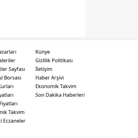
azarları
Künye
leriler
Gizlilik Politikası
ler Sayfası
İletişim
ul Borsası
Haber Arşivi
urları
Ekonomik Takvim
yatları
Son Dakika Haberleri
Fiyatları
mik Takvim
i Eczaneler