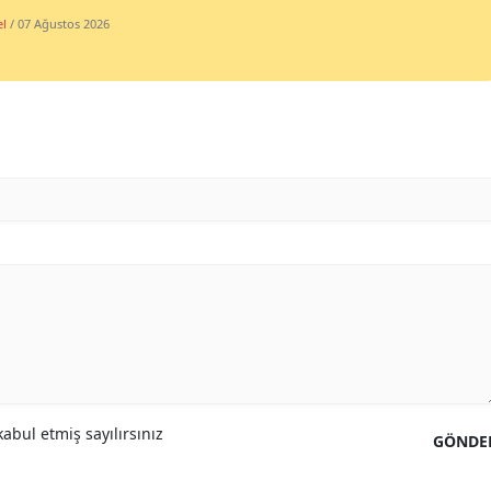
l
/ 07 Ağustos 2026
Yozgat
Zonguldak
Aksaray
Bayburt
Karaman
Kırıkkale
Batman
Şırnak
Bartın
abul etmiş sayılırsınız
GÖNDE
Ardahan
Iğdır