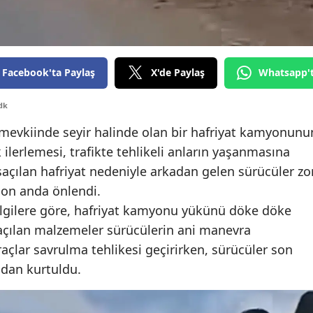
Edirne
Elazığ
Facebook'ta Paylaş
X'de Paylaş
Whatsapp'
Erzincan
Erzurum
dk
mevkiinde seyir halinde olan bir hafriyat kamyonunu
Eskişehir
ilerlemesi, trafikte tehlikeli anların yaşanmasına
Gaziantep
çılan hafriyat nedeniyle arkadan gelen sürücüler zo
Giresun
 son anda önlendi.
bilgilere göre, hafriyat kamyonu yükünü döke döke
Gümüşhane
açılan malzemeler sürücülerin ani manevra
Hakkari
çlar savrulma tehlikesi geçirirken, sürücüler son
adan kurtuldu.
Hatay
Isparta