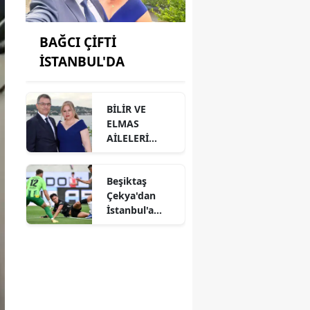
BAĞCI ÇİFTİ
İSTANBUL'DA
BİLİR VE
ELMAS
AİLELERİ
ANAMUR'DA
BİR ARAYA
Beşiktaş
GELMİŞ
Çekya'dan
İstanbul'a
avantajlı
dönüyor