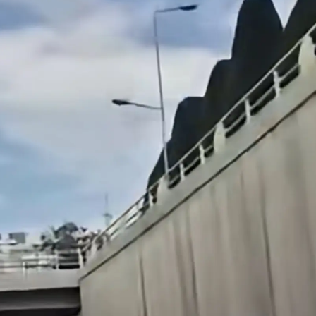
Mersin
İstanbul
İzmir
Kars
Kastamonu
Kayseri
Kırklareli
Kırşehir
Kocaeli
Konya
Kütahya