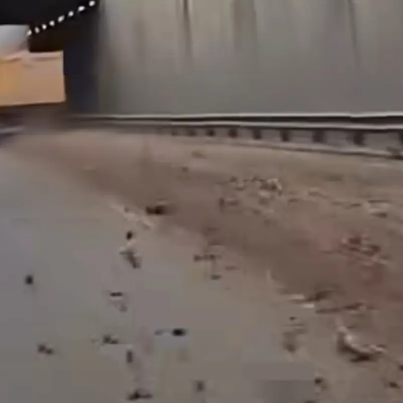
Malatya
Manisa
Kahramanmaraş
Mardin
Muğla
Muş
Nevşehir
Niğde
Ordu
Rize
Sakarya