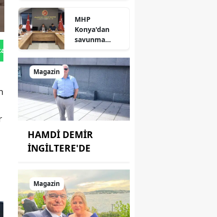
durum
MHP
açıklandı
Konya'dan
savunma
sanayisinde
tan Gönder
yeni hamle: İlk
toplantı
Magazin
yapıldı!
n
r
HAMDİ DEMİR
İNGİLTERE'DE
Magazin