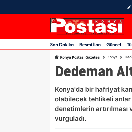
Son Dakika
Resmi İlan
Güncel
Tü
Konya
Dede
Konya Postası Gazetesi
Dedeman Alt 
Konya'da bir hafriyat ka
olabilecek tehlikeli anla
denetimlerin artırılması 
vurguladı.