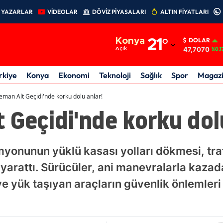
YAZARLAR
VİDEOLAR
DÖVİZ PİYASALARI
ALTIN FİYATLARI
Adana
Konya
21
°
DOLAR
Adıyaman
47,7070
Açık
%0.1
Afyonkarahisar
rkiye
Konya
Ekonomi
Teknoloji
Sağlık
Spor
Magaz
Ağrı
man Alt Geçidi'nde korku dolu anlar!
Geçidi'nde korku dolu
Amasya
Ankara
myonunun yüklü kasası yolları dökmesi, tr
Antalya
r yarattı. Sürücüler, ani manevralarla kaza
Artvin
ve yük taşıyan araçların güvenlik önlemleri
Aydın
Balıkesir