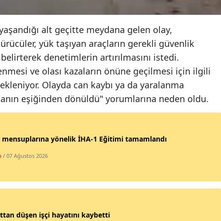
Samsun
 yaşandığı alt geçitte meydana gelen olay,
Siirt
Sürücüler, yük taşıyan araçların gerekli güvenlik
belirterek denetimlerin artırılmasını istedi.
Sinop
nmesi ve olası kazaların önüne geçilmesi için ilgili
Sivas
bekleniyor. Olayda can kaybı ya da yaralanma
ianın eşiğinden dönüldü" yorumlarına neden oldu.
Tekirdağ
Tokat
Trabzon
 mensuplarına yönelik İHA-1 Eğitimi tamamlandı
a
/ 07 Ağustos 2026
Tunceli
Şanlıurfa
Uşak
ttan düşen işçi hayatını kaybetti
Van