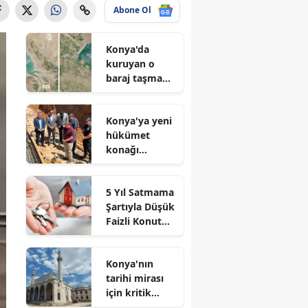
Abone Ol
Konya'da
kuruyan o
baraj taşma
noktasına
geldi
Konya'ya yeni
hükümet
konağı
geliyor: Temel
atıldı
5 Yıl Satmama
Şartıyla Düşük
Faizli Konut
Kredisi
Geliyor!
Konya'nın
tarihi mirası
için kritik
süreç: Son