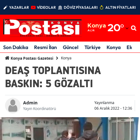
YAZARLAR
VİDEOLAR
DÖVİZ PİYASALARI
ALTIN FİYATLARI
Adana
Konya
20
°
Adıyaman
Açık
Afyonkarahisar
Son Dakika
Resmi İlan
Güncel
Türkiye
Konya
Ekon
Ağrı
Konya
Konya Postası Gazetesi
DEAŞ TOPLANTISINA
Amasya
BASKIN: 5 GÖZALTI
Ankara
Antalya
Admin
Yayınlanma
Artvin
06 Aralık 2022 - 12:36
Yayın Koordinatörü
Aydın
Balıkesir