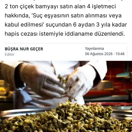
2 ton çiçek bamyayı satın alan 4 işletmeci
Samsun
hakkında, ‘Suç eşyasının satın alınması veya
Siirt
kabul edilmesi’ suçundan 6 aydan 3 yıla kadar
hapis cezası istemiyle iddianame düzenlendi.
Sinop
Sivas
BÜŞRA NUR GEÇER
Yayınlanma
06 Ağustos 2026 - 10:46
Editör
Tekirdağ
Tokat
Trabzon
Tunceli
Şanlıurfa
Uşak
Van