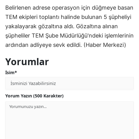
Belirlenen adrese operasyon için düğmeye basan
Mersin
TEM ekipleri toplantı halinde bulunan 5 şüpheliyi
İstanbul
yakalayarak gözaltına aldı. Gözaltına alınan
İzmir
şüpheliler TEM Şube Müdürlüğü'ndeki işlemlerinin
ardından adliyeye sevk edildi. (Haber Merkezi)
Kars
Yorumlar
Kastamonu
Kayseri
İsim*
Kırklareli
Yorum Yazın (500 Karakter)
Kırşehir
Kocaeli
Konya
Kütahya