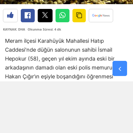
Yozgat
Zonguldak
KAYNAK: DHA
Okunma Süresi: 4 dk
Aksaray
Meram ilçesi Karahüyük Mahallesi Hatıp
Bayburt
Caddesi'nde düğün salonunun sahibi İsmail
Hepokur (58), geçen yıl ekim ayında eski bir
Karaman
arkadaşının damadı olan eski polis memuru
Kırıkkale
Hakan Çığır’ın eşiyle boşandığını öğrenmesi
Batman
üzerine, onları barıştırmak için yardım etmeye
başladı. Hepokur, Çığır’ın eşiyle barışması için
Şırnak
otomobil kiralayıp çifti tatile gönderdi. Çığır da
Bartın
bu süre zarfında ara sıra düğün salonuna gelip
Ardahan
salondaki işlere yardım etti. Hepokur, aralık
ayında mutfakta ve küçük depoda çiçek
Iğdır