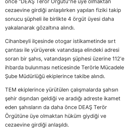
önce "DEAŞ Terör Örgütü"ne üye olmaktan
Edirne
cezaevine girdiği anlaşılırken yapılan fiziki takip
sonucu şüpheli ile birlikte 4 örgüt üyesi daha
Elazığ
yakalanarak gözaltına alındı.
Erzincan
Cihanbeyli ilçesinde otogar istikametinde sırt
Erzurum
çantası ile yürüyerek vatandaşa elindeki adresi
Eskişehir
soran bir şahıs, vatandaşın şüphesi üzerine 112'e
ihbarda bulunması neticesinde Terörle Mücadele
Gaziantep
Şube Müdürlüğü ekiplerince takibe alındı.
Giresun
TEM ekiplerince yürütülen çalışmalarda şahsın
Gümüşhane
şehir dışından geldiği ve aradığı adreste ikamet
Hakkari
eden şahısların da daha önce DEAŞ Terör
Hatay
Örgütüne üye olmaktan hüküm giydiği ve
cezaevine girdiği anlaşıldı.
Isparta