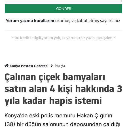
GÖNDER
Malatya
Manisa
Yorum yazma kurallarını
okumuş ve kabul etmiş sayılırsınız
Kahramanmaraş
* Bu içerik ile ilgili yorum yok, ilk yorumu siz yazın, tartışalım *
Mardin
Muğla
Konya
Konya Postası Gazetesi
Muş
Çalınan çiçek bamyaları
Nevşehir
satın alan 4 kişi hakkında 3
Niğde
yıla kadar hapis istemi
Ordu
Rize
Konya'da eski polis memuru Hakan Çığır’ın
(38) bir düğün salonunun deposundan çaldığı
Sakarya