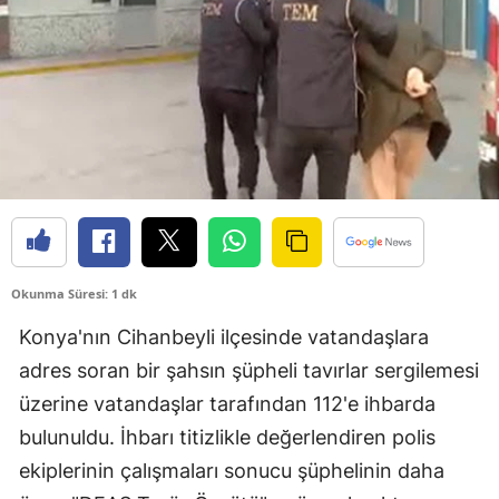
Bilecik
Bingöl
Bitlis
Bolu
Burdur
Bursa
Okunma Süresi: 1 dk
Çanakkale
Konya'nın Cihanbeyli ilçesinde vatandaşlara
Çankırı
adres soran bir şahsın şüpheli tavırlar sergilemesi
Çorum
üzerine vatandaşlar tarafından 112'e ihbarda
Denizli
bulunuldu. İhbarı titizlikle değerlendiren polis
ekiplerinin çalışmaları sonucu şüphelinin daha
Diyarbakır