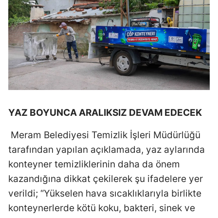
Malatya
Manisa
Kahramanmaraş
Mardin
Muğla
YAZ BOYUNCA ARALIKSIZ DEVAM EDECEK
Muş
Meram Belediyesi Temizlik İşleri Müdürlüğü
Nevşehir
tarafından yapılan açıklamada, yaz aylarında
Niğde
konteyner temizliklerinin daha da önem
Ordu
kazandığına dikkat çekilerek şu ifadelere yer
verildi; “Yükselen hava sıcaklıklarıyla birlikte
Rize
konteynerlerde kötü koku, bakteri, sinek ve
Sakarya