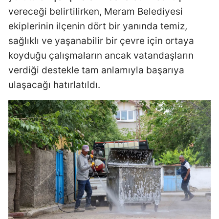
vereceği belirtilirken, Meram Belediyesi
Yalova
ekiplerinin ilçenin dört bir yanında temiz,
Karabük
sağlıklı ve yaşanabilir bir çevre için ortaya
koyduğu çalışmaların ancak vatandaşların
Kilis
verdiği destekle tam anlamıyla başarıya
Osmaniye
ulaşacağı hatırlatıldı.
Düzce