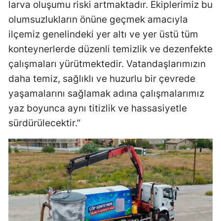
larva oluşumu riski artmaktadır. Ekiplerimiz bu
Samsun
olumsuzlukların önüne geçmek amacıyla
ilçemiz genelindeki yer altı ve yer üstü tüm
Siirt
konteynerlerde düzenli temizlik ve dezenfekte
Sinop
çalışmaları yürütmektedir. Vatandaşlarımızın
Sivas
daha temiz, sağlıklı ve huzurlu bir çevrede
yaşamalarını sağlamak adına çalışmalarımız
Tekirdağ
yaz boyunca aynı titizlik ve hassasiyetle
Tokat
sürdürülecektir.”
Trabzon
Tunceli
Şanlıurfa
Uşak
Van