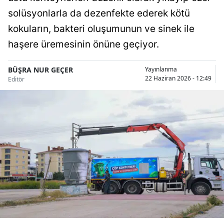
Bilecik
solüsyonlarla da dezenfekte ederek kötü
kokuların, bakteri oluşumunun ve sinek ile
Bingöl
haşere üremesinin önüne geçiyor.
Bitlis
BÜŞRA NUR GEÇER
Yayınlanma
Bolu
22 Haziran 2026 - 12:49
Editör
Burdur
Bursa
Çanakkale
Çankırı
Çorum
Denizli
Diyarbakır