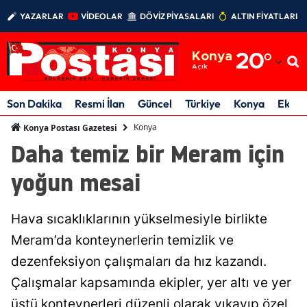
YAZARLAR
VİDEOLAR
DÖVİZ PİYASALARI
ALTIN FİYATLARI
Adana
Konya
20
°
Adıyaman
Açık
Afyonkarahisar
Son Dakika
Resmi İlan
Güncel
Türkiye
Konya
Ekon
Ağrı
Konya
Konya Postası Gazetesi
Daha temiz bir Meram için
Amasya
yoğun mesai
Ankara
Antalya
Hava sıcaklıklarının yükselmesiyle birlikte
Artvin
Meram’da konteynerlerin temizlik ve
dezenfeksiyon çalışmaları da hız kazandı.
Aydın
Çalışmalar kapsamında ekipler, yer altı ve yer
Balıkesir
üstü konteynerleri düzenli olarak yıkayıp özel