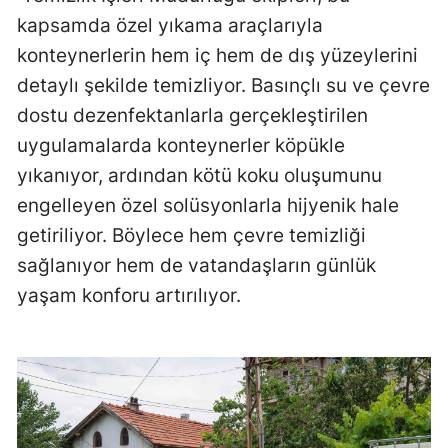
kapsamda özel yıkama araçlarıyla
Mersin
konteynerlerin hem iç hem de dış yüzeylerini
İstanbul
detaylı şekilde temizliyor. Basınçlı su ve çevre
İzmir
dostu dezenfektanlarla gerçekleştirilen
uygulamalarda konteynerler köpükle
Kars
yıkanıyor, ardından kötü koku oluşumunu
Kastamonu
engelleyen özel solüsyonlarla hijyenik hale
Kayseri
getiriliyor. Böylece hem çevre temizliği
sağlanıyor hem de vatandaşların günlük
Kırklareli
yaşam konforu artırılıyor.
Kırşehir
Kocaeli
Konya
Kütahya