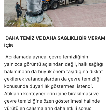
Yozgat
Zonguldak
Aksaray
DAHA TEMİZ VE DAHA SAĞLIKLI BİR MERAM
Bayburt
İÇİN
Karaman
Açıklamada ayrıca, çevre temizliğinin
Kırıkkale
yalnızca görüntü açısından değil, halk sağlığı
Batman
bakımından da büyük önem taşıdığına dikkat
çekilerek vatandaşlardan da çevre temizliği
Şırnak
konusunda duyarlılık göstermesi istendi.
Bartın
Atıkların konteynerlerin içine bırakılması ve
Ardahan
çevre temizliğine özen gösterilmesi halinde
yürütülen çalışmaların daha etkili sonuç
Iğdır