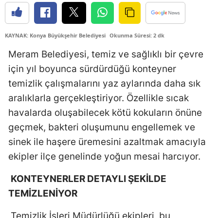
Edirne
Elazığ
KAYNAK: Konya Büyükşehir Belediyesi
Okunma Süresi: 2 dk
Erzincan
Meram Belediyesi, temiz ve sağlıklı bir çevre
için yıl boyunca sürdürdüğü konteyner
Erzurum
temizlik çalışmalarını yaz aylarında daha sık
Eskişehir
aralıklarla gerçekleştiriyor. Özellikle sıcak
havalarda oluşabilecek kötü kokuların önüne
Gaziantep
geçmek, bakteri oluşumunu engellemek ve
Giresun
sinek ile haşere üremesini azaltmak amacıyla
Gümüşhane
ekipler ilçe genelinde yoğun mesai harcıyor.
Hakkari
KONTEYNERLER DETAYLI ŞEKİLDE
Hatay
TEMİZLENİYOR
Isparta
Temizlik İşleri Müdürlüğü ekipleri, bu