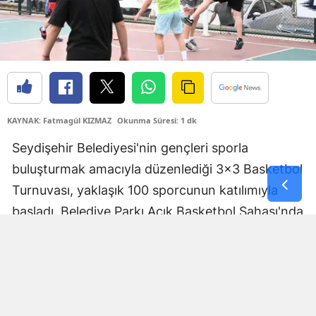
Samsun
Siirt
Sinop
Sivas
KAYNAK: Fatmagül KIZMAZ
Okunma Süresi: 1 dk
Tekirdağ
Seydişehir Belediyesi'nin gençleri sporla
buluşturmak amacıyla düzenlediği 3x3 Basketbol
Tokat
Turnuvası, yaklaşık 100 sporcunun katılımıyla
Trabzon
başladı. Belediye Parkı Açık Basketbol Sahası'nda
Tunceli
başlayan organizasyonda genç sporcular,
kıyasıya mücadele ederek izleyenlere heyecan
Şanlıurfa
dolu anlar yaşattı.
Uşak
Van