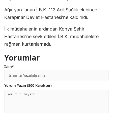
Edirne
Ağır yaralanan İ.B.K. 112 Acil Sağlık ekibince
Elazığ
Karapınar Devlet Hastanesi'ne kaldırıldı.
Erzincan
İlk müdahalenin ardından Konya Şehir
Hastanesi'ne sevk edilen İ.B.K. müdahalelere
Erzurum
rağmen kurtarılamadı.
Eskişehir
Yorumlar
Gaziantep
İsim*
Giresun
Gümüşhane
Yorum Yazın (500 Karakter)
Hakkari
Hatay
Isparta