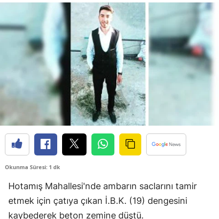
Bilecik
Bingöl
Bitlis
Bolu
Burdur
Bursa
Çanakkale
Çankırı
Okunma Süresi: 1 dk
Çorum
Hotamış Mahallesi'nde ambarın saclarını tamir
Denizli
etmek için çatıya çıkan İ.B.K. (19) dengesini
Diyarbakır
kaybederek beton zemine düştü.