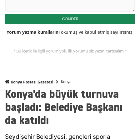
Mersin
GÖNDER
İstanbul
Yorum yazma kurallarını
okumuş ve kabul etmiş sayılırsınız
İzmir
Kars
* Bu içerik ile ilgili yorum yok, ilk yorumu siz yazın, tartışalım *
Kastamonu
Kayseri
Konya
Konya Postası Gazetesi
Kırklareli
Konya'da büyük turnuva
Kırşehir
başladı: Belediye Başkanı
Kocaeli
da katıldı
Konya
Seydişehir Belediyesi, gençleri sporla
Kütahya