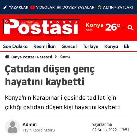
YAZARLAR
VİDEOLAR
DÖVİZ PİYASALARI
ALTIN FİYATLARI
Adana
Konya
26
°
Adıyaman
Açık
Afyonkarahisar
Son Dakika
Resmi İlan
Güncel
Türkiye
Konya
Ekon
Ağrı
Konya
Konya Postası Gazetesi
Çatıdan düşen genç
Amasya
hayatını kaybetti
Ankara
Antalya
Konya'nın Karapınar ilçesinde tadilat için
Artvin
çıktığı çatıdan düşen kişi hayatını kaybetti
Aydın
Admin
Yayınlanma
02 Aralık 2022 - 13:51
Yayın Koordinatörü
Balıkesir