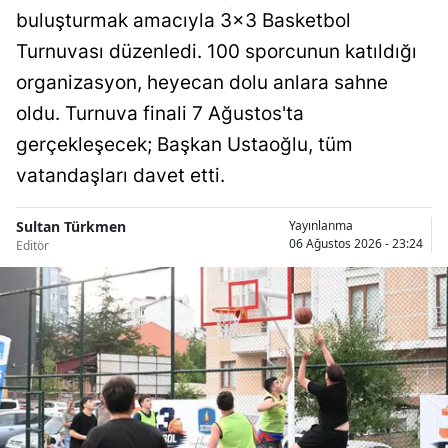
buluşturmak amacıyla 3x3 Basketbol
Malatya
Turnuvası düzenledi. 100 sporcunun katıldığı
Manisa
organizasyon, heyecan dolu anlara sahne
oldu. Turnuva finali 7 Ağustos'ta
Kahramanmaraş
gerçekleşecek; Başkan Ustaoğlu, tüm
Mardin
vatandaşları davet etti.
Muğla
Sultan Türkmen
Yayınlanma
Muş
06 Ağustos 2026 - 23:24
Editör
Nevşehir
Niğde
Ordu
Rize
Sakarya