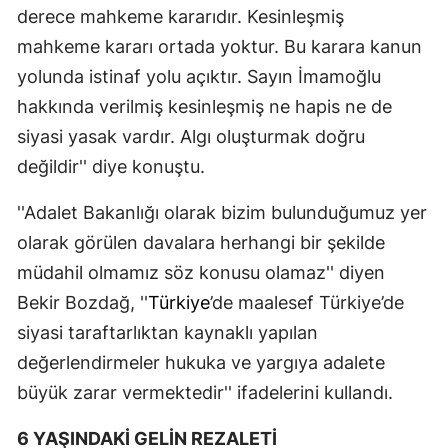
derece mahkeme kararıdır. Kesinleşmiş
Mersin
mahkeme kararı ortada yoktur. Bu karara kanun
İstanbul
yolunda istinaf yolu açıktır. Sayın İmamoğlu
hakkında verilmiş kesinleşmiş ne hapis ne de
İzmir
siyasi yasak vardır. Algı oluşturmak doğru
Kars
değildir'' diye konuştu.
Kastamonu
''Adalet Bakanlığı olarak bizim bulunduğumuz yer
Kayseri
olarak görülen davalara herhangi bir şekilde
müdahil olmamız söz konusu olamaz'' diyen
Kırklareli
Bekir Bozdağ, ''
Türkiye
’de maalesef Türkiye’de
Kırşehir
siyasi taraftarlıktan kaynaklı yapılan
Kocaeli
değerlendirmeler hukuka ve yargıya adalete
büyük zarar vermektedir'' ifadelerini kullandı.
Konya
6 YAŞINDAKİ GELİN REZALETİ
Kütahya