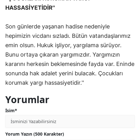
HASSASİYETİDİR''
Samsun
Siirt
Son günlerde yaşanan hadise nedeniyle
hepimizin vicdanı sızladı. Bütün vatandaşlarımız
Sinop
emin olsun. Hukuk işliyor, yargılama sürüyor.
Sivas
Bunu ortaya çıkaran yargımızdır. Yargımızın
Tekirdağ
kararını herkesin beklemesinde fayda var. Eninde
sonunda hak adalet yerini bulacak. Çocukları
Tokat
korumak yargı hassasiyetidir.''
Trabzon
Yorumlar
Tunceli
İsim*
Şanlıurfa
Uşak
Yorum Yazın (500 Karakter)
Van