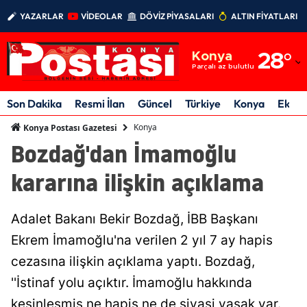
YAZARLAR
VİDEOLAR
DÖVİZ PİYASALARI
ALTIN FİYATLARI
Adana
Konya
28
°
Adıyaman
Parçalı az bulutlu
Afyonkarahisar
Son Dakika
Resmi İlan
Güncel
Türkiye
Konya
Ekon
Ağrı
Konya
Konya Postası Gazetesi
Bozdağ'dan İmamoğlu
Amasya
kararına ilişkin açıklama
Ankara
Antalya
Adalet Bakanı Bekir Bozdağ, İBB Başkanı
Artvin
Ekrem İmamoğlu'na verilen 2 yıl 7 ay hapis
cezasına ilişkin açıklama yaptı. Bozdağ,
Aydın
''İstinaf yolu açıktır. İmamoğlu hakkında
Balıkesir
kesinleşmiş ne hapis ne de siyasi yasak var.