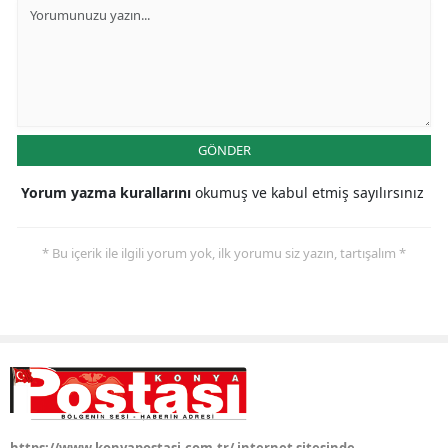
Yozgat
Zonguldak
Aksaray
GÖNDER
Bayburt
Yorum yazma kurallarını
okumuş ve kabul etmiş sayılırsınız
Karaman
Kırıkkale
* Bu içerik ile ilgili yorum yok, ilk yorumu siz yazın, tartışalım *
Batman
Şırnak
Bartın
Ardahan
Iğdır