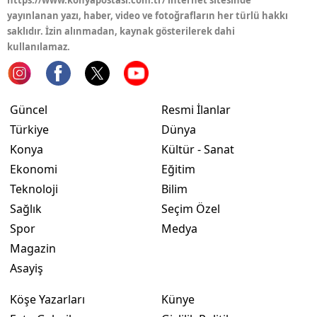
https://www.konyapostasi.com.tr/ internet sitesinde
yayınlanan yazı, haber, video ve fotoğrafların her türlü hakkı
Yalova
saklıdır. İzin alınmadan, kaynak gösterilerek dahi
kullanılamaz.
Karabük
Kilis
Güncel
Resmi İlanlar
Osmaniye
Türkiye
Dünya
Düzce
Konya
Kültür - Sanat
Ekonomi
Eğitim
Teknoloji
Bilim
Sağlık
Seçim Özel
Spor
Medya
Magazin
Asayiş
Köşe Yazarları
Künye