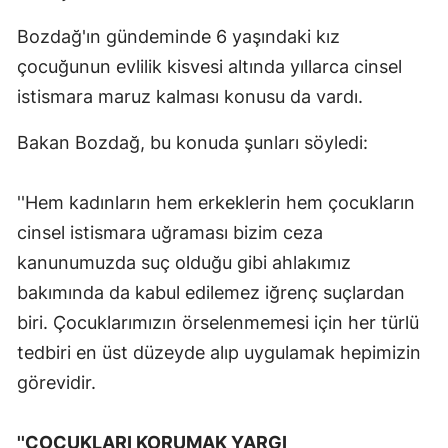
Malatya
Bozdağ'ın gündeminde 6 yaşındaki kız
çocuğunun evlilik kisvesi altında yıllarca cinsel
Manisa
istismara maruz kalması konusu da vardı.
Kahramanmaraş
Bakan Bozdağ, bu konuda şunları söyledi:
Mardin
Muğla
''Hem kadınların hem erkeklerin hem çocukların
cinsel istismara uğraması bizim ceza
Muş
kanunumuzda suç olduğu gibi ahlakımız
Nevşehir
bakımında da kabul edilemez iğrenç suçlardan
Niğde
biri. Çocuklarımızın örselenmemesi için her türlü
tedbiri en üst düzeyde alıp uygulamak hepimizin
Ordu
görevidir.
Rize
Sakarya
''ÇOCUKLARI KORUMAK YARGI