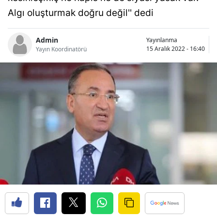
Bilecik
Algı oluşturmak doğru değil'' dedi
Bingöl
Admin
Yayınlanma
15 Aralık 2022 - 16:40
Yayın Koordinatörü
Bitlis
Bolu
Burdur
Bursa
Çanakkale
Çankırı
Çorum
Denizli
Diyarbakır