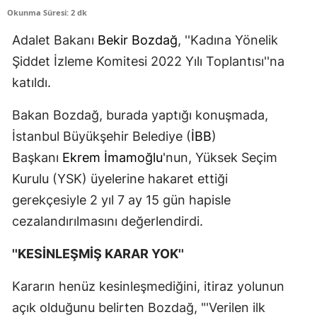
Okunma Süresi: 2 dk
Edirne
Adalet Bakanı
Bekir Bozdağ
, ''Kadına Yönelik
Elazığ
Şiddet İzleme Komitesi 2022 Yılı Toplantısı''na
Erzincan
katıldı.
Erzurum
Bakan Bozdağ, burada yaptığı konuşmada,
Eskişehir
İstanbul Büyükşehir Belediye (
İBB
)
Başkanı
Ekrem İmamoğlu
'nun, Yüksek Seçim
Gaziantep
Kurulu (YSK) üyelerine hakaret ettiği
Giresun
gerekçesiyle 2 yıl 7 ay 15 gün hapisle
cezalandırılmasını değerlendirdi.
Gümüşhane
Hakkari
''KESİNLEŞMİŞ KARAR YOK''
Hatay
Kararın henüz kesinleşmediğini, itiraz yolunun
açık olduğunu belirten Bozdağ, "'Verilen ilk
Isparta