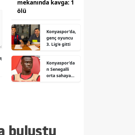
mekanında kavga: 1
ölü
Konyaspor’da,
genç oyuncu
3. Lig’e gitti
R
Konyaspor’da
n Senegalli
orta sahaya
teklif
a buluştu