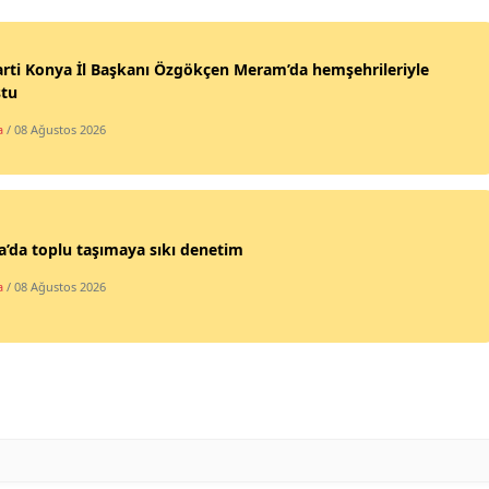
Edirne
rti Konya İl Başkanı Özgökçen Meram’da hemşehrileriyle
Elazığ
ştu
Erzincan
a
/ 08 Ağustos 2026
Erzurum
Eskişehir
’da toplu taşımaya sıkı denetim
Gaziantep
a
/ 08 Ağustos 2026
Giresun
Gümüşhane
Hakkari
Hatay
Isparta