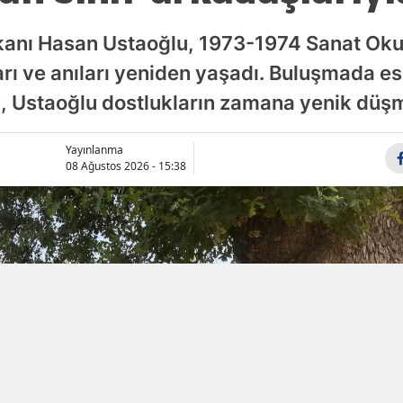
Malatya
kanı Hasan Ustaoğlu, 1973-1974 Sanat Okul
Manisa
rı ve anıları yeniden yaşadı. Buluşmada esk
n, Ustaoğlu dostlukların zamana yenik düşm
Kahramanmaraş
Mardin
Yayınlanma
08 Ağustos 2026 - 15:38
Muğla
Muş
Nevşehir
Niğde
Ordu
Rize
Sakarya