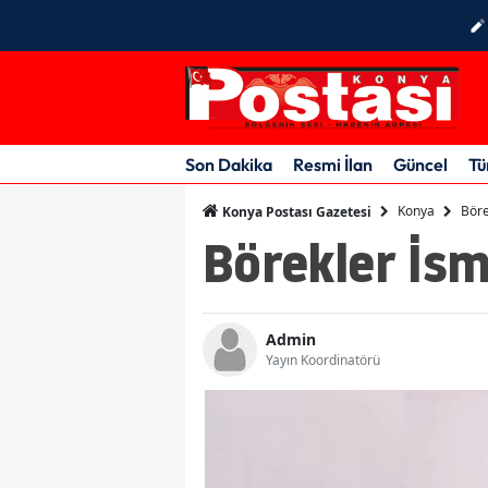
Son Dakika
Resmi İlan
Güncel
Tü
Konya
Böre
Konya Postası Gazetesi
Börekler İsm
Admin
Yayın Koordinatörü