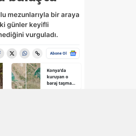
u mezunlarıyla bir araya
i günler keyifli
ediğini vurguladı.
Abone Ol
Konya'da
kuruyan o
baraj taşma
noktasına
geldi
Konya'ya yeni
hükümet
konağı
geliyor: Temel
atıldı
Konya’nın