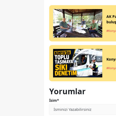
AK Pa
bulu
#Kony
Konya
#Kony
Yorumlar
İsim*