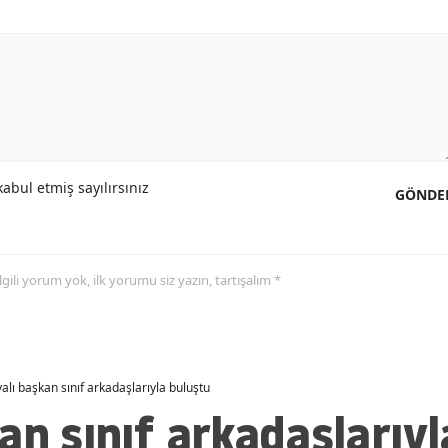
Mersin
İstanbul
İzmir
Kars
abul etmiş sayılırsınız
Kastamonu
GÖNDE
Kayseri
Kırklareli
 ilgili yorum yok, ilk yorumu siz yazın, tartışalım *
Kırşehir
Kocaeli
alı başkan sınıf arkadaşlarıyla buluştu
Konya
an sınıf arkadaşlarıyl
Kütahya