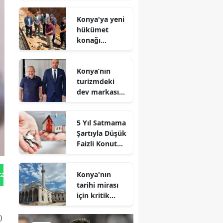
geldi
Konya'ya yeni
hükümet
konağı
geliyor: Temel
atıldı
Konya’nın
turizmdeki
dev markası
Nusret Argun,
Et sektöründe
5 Yıl Satmama
de zirveye
Şartıyla Düşük
oynuyor
Faizli Konut
Kredisi
Geliyor!
Konya'nın
tan Gönder
tarihi mirası
için kritik
süreç: Son
durum
)