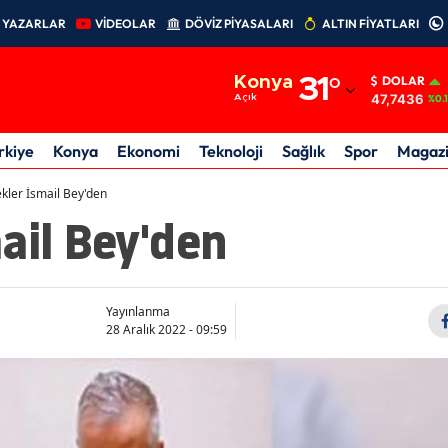
YAZARLAR
VİDEOLAR
DÖVİZ PİYASALARI
ALTIN FİYATLARI
Adana
Konya
31
°
DOLAR
Adıyaman
47,7436
Açık
%0.
Afyonkarahisar
rkiye
Konya
Ekonomi
Teknoloji
Sağlık
Spor
Magaz
Ağrı
kler İsmail Bey'den
ail Bey'den
Amasya
Ankara
Antalya
Yayınlanma
28 Aralık 2022 - 09:59
Artvin
Aydın
Balıkesir