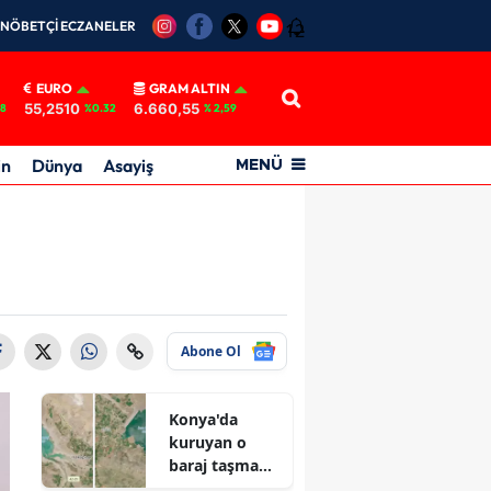
NÖBETÇİ ECZANELER
12
EURO
GRAM ALTIN
55,2510
6.660,55
18
%0.32
% 2,59
in
Dünya
Asayiş
MENÜ
Abone Ol
Konya'da
kuruyan o
baraj taşma
noktasına