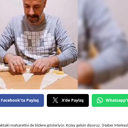
Bilecik
Bingöl
Bitlis
Bolu
Burdur
Bursa
Çanakkale
Çankırı
Çorum
Facebook'ta Paylaş
X'de Paylaş
Whatsapp'
Denizli
Diyarbakır
faktaki maharetini de bizlere gösteriyor. Kolay gelsin diyoruz. (Haber Merkezi