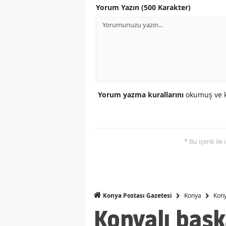
Yorum Yazın (500 Karakter)
Yorum yazma kurallarını
okumuş ve k
* Bu içerik ile
Konya
Kony
Konya Postası Gazetesi
Konyalı başk