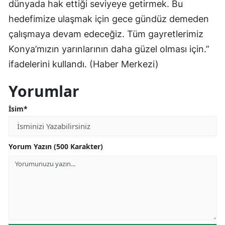
dünyada hak ettiği seviyeye getirmek. Bu
Samsun
hedefimize ulaşmak için gece gündüz demeden
çalışmaya devam edeceğiz. Tüm gayretlerimiz
Siirt
Konya’mızın yarınlarının daha güzel olması için.”
Sinop
ifadelerini kullandı. (Haber Merkezi)
Sivas
Yorumlar
Tekirdağ
İsim*
Tokat
Trabzon
Yorum Yazın (500 Karakter)
Tunceli
Şanlıurfa
Uşak
Van