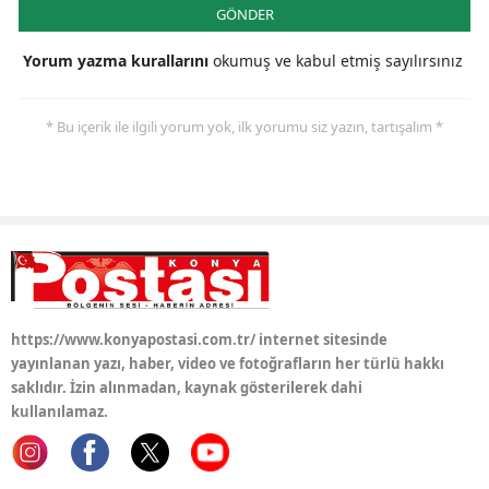
GÖNDER
Yozgat
Yorum yazma kurallarını
okumuş ve kabul etmiş sayılırsınız
Zonguldak
* Bu içerik ile ilgili yorum yok, ilk yorumu siz yazın, tartışalım *
Aksaray
Bayburt
Karaman
Kırıkkale
Batman
https://www.konyapostasi.com.tr/ internet sitesinde
Şırnak
yayınlanan yazı, haber, video ve fotoğrafların her türlü hakkı
saklıdır. İzin alınmadan, kaynak gösterilerek dahi
Bartın
kullanılamaz.
Ardahan
Iğdır