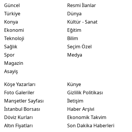
Güncel
Resmi İlanlar
Yalova
Türkiye
Dünya
Konya
Kültür - Sanat
Karabük
Ekonomi
Eğitim
Kilis
Teknoloji
Bilim
Sağlık
Seçim Özel
Osmaniye
Spor
Medya
Düzce
Magazin
Asayiş
Köşe Yazarları
Künye
Foto Galeriler
Gizlilik Politikası
Manşetler Sayfası
İletişim
İstanbul Borsası
Haber Arşivi
Döviz Kurları
Ekonomik Takvim
Altın Fiyatları
Son Dakika Haberleri