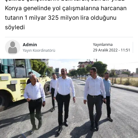
Bilecik
Konya genelinde yol çalışmalarına harcanan
tutarın 1 milyar 325 milyon lira olduğunu
Bingöl
söyledi
Bitlis
Bolu
Admin
Yayınlanma
29 Aralık 2022 - 11:51
Yayın Koordinatörü
Burdur
Bursa
Çanakkale
Çankırı
Çorum
Denizli
Diyarbakır