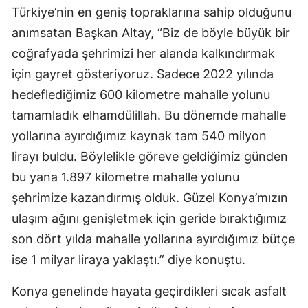
Türkiye’nin en geniş topraklarına sahip olduğunu
Mersin
anımsatan Başkan Altay, “Biz de böyle büyük bir
İstanbul
coğrafyada şehrimizi her alanda kalkındırmak
için gayret gösteriyoruz. Sadece 2022 yılında
İzmir
hedeflediğimiz 600 kilometre mahalle yolunu
Kars
tamamladık elhamdülillah. Bu dönemde mahalle
Kastamonu
yollarına ayırdığımız kaynak tam 540 milyon
lirayı buldu. Böylelikle göreve geldiğimiz günden
Kayseri
bu yana 1.897 kilometre mahalle yolunu
Kırklareli
şehrimize kazandırmış olduk. Güzel Konya’mızın
Kırşehir
ulaşım ağını genişletmek için geride bıraktığımız
son dört yılda mahalle yollarına ayırdığımız bütçe
Kocaeli
ise 1 milyar liraya yaklaştı.” diye konuştu.
Konya
Konya genelinde hayata geçirdikleri sıcak asfalt
Kütahya