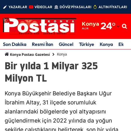
YAZARLAR
VİDEOLAR
DÖVİZ PİYASALARI
ALTIN FİYATLARI
Adana
Konya
24
°
Adıyaman
Açık
Afyonkarahisar
Son Dakika
Resmi İlan
Güncel
Türkiye
Konya
Ekon
Ağrı
Konya
Konya Postası Gazetesi
Bir yılda 1 Milyar 325
Amasya
Milyon TL
Ankara
Antalya
Konya Büyükşehir Belediye Başkanı Uğur
Artvin
İbrahim Altay, 31 ilçede sorumluluk
alanlarındaki bölgelerde yol altyapısını
Aydın
güçlendirmek için 2022 yılında da yoğun
Balıkesir
şekilde çalıştıklarını belirterek, son bir yılda