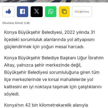
Edirne
Elazığ
Okunma Süresi: 2 dk
Erzincan
Konya Büyükşehir Belediyesi, 2022 yılında 31
Erzurum
ilçedeki sorumluluk alanlarında yol altyapısını
Eskişehir
güçlendirmek için yoğun mesai harcadı.
Gaziantep
Konya Büyükşehir Belediye Başkanı Uğur İbrahim
Altay, yalnızca şehir merkezinde değil,
Giresun
Büyükşehir Belediyesi sorumluluğuna giren tüm
Gümüşhane
ilçe merkezlerinde ve kırsal mahallelerde yol
Hakkari
kalitesini en iyi noktaya taşımak için çalıştıklarını
söyledi.
Hatay
Konya’nın 42 bin kilometrekarelik alanıyla
Isparta