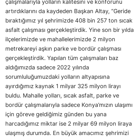
çalışmalarıyla yolların kalitesini ve konforunu
Malatya
artırdıklarını da kaydeden Başkan Altay, “Geride
bıraktığımız yıl şehrimizde 408 bin 257 ton sıcak
Manisa
asfalt çalışması gerçekleştirdik. Yine son bir yılda
Kahramanmaraş
ilçelerimizde ve mahallelerimizde 2 milyon
Mardin
metrekareyi aşkın parke ve bordür çalışması
gerçekleştirdik. Yapılan tüm çalışmaları baz
Muğla
aldığımızda sadece 2022 yılında
Muş
sorumluluğumuzdaki yolların altyapısına
ayırdığımız kaynak 1 milyar 325 milyon lirayı
Nevşehir
buldu. Mahalle yolları, sıcak asfalt, parke ve
Niğde
bordür çalışmalarıyla sadece Konya’mızın ulaşımı
Ordu
için göreve geldiğimiz günden bu yana
harcadığımız miktar ise 2 milyar 69 milyon liraya
Rize
ulaşmış durumda. En büyük amacımız şehrimizi
Sakarya