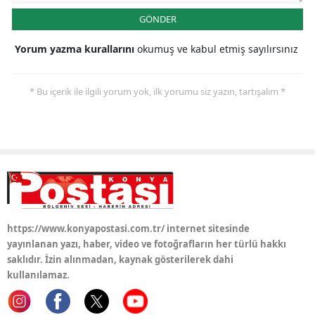
GÖNDER
Samsun
Yorum yazma kurallarını
okumuş ve kabul etmiş sayılırsınız
Siirt
Sinop
* Bu içerik ile ilgili yorum yok, ilk yorumu siz yazın, tartışalım *
Sivas
Tekirdağ
Tokat
Trabzon
Tunceli
https://www.konyapostasi.com.tr/ internet sitesinde
yayınlanan yazı, haber, video ve fotoğrafların her türlü hakkı
Şanlıurfa
saklıdır. İzin alınmadan, kaynak gösterilerek dahi
kullanılamaz.
Uşak
Van