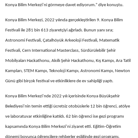
Konya Bilim Merkezi’ni görmeye davet ediyorum.” diye konuştu.
Mersin
Konya Bilim Merkezi, 2022 yılında gerçekleştirilen 9. Konya Bilim
İstanbul
Festivali ile 281 bin 613 ziyaretçiyi ağırladı. Bunun yanı sıra;
İzmir
Astronomi Festivali, Çatalhöyük Arkeoloji Festivali, Matematik
Kars
Festivali, Cern International Masterclass, Sürdürülebilir Şehir
Kastamonu
Mobilyaları Hackathonu, Akıllı Şehir Hackathonu, Kış Kampı, Ara Tatil
Kampları, STEM Kampı, Teknoloji Kampı, Astronomi Kampı, Newton
Kayseri
Günü gibi birçok festival ve etkinliklere de ev sahipliği yaptı.
Kırklareli
Konya Bilim Merkezi’nde 2022 yılı içerisinde Konya Büyükşehir
Kırşehir
Belediyesi’nin temin ettiği ücretsiz otobüslerle 12 bin öğrenci, atölye
Kocaeli
ve laboratuvar etkinliğine katıldı. 62 bin öğrenci ise gezi programı
Konya
kapsamında Konya Bilim Merkezi’ni ziyaret etti. Eğitim-Öğretim
Kütahya
dönemi boyunca öğrencilere rehberler eşliğinde gezi programı,