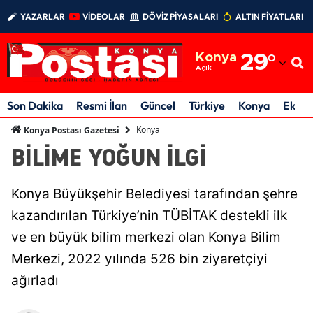
YAZARLAR
VİDEOLAR
DÖVİZ PİYASALARI
ALTIN FİYATLARI
Adana
Konya
29
°
Adıyaman
Açık
Afyonkarahisar
Son Dakika
Resmi İlan
Güncel
Türkiye
Konya
Ekon
Ağrı
Konya
Konya Postası Gazetesi
BİLİME YOĞUN İLGİ
Amasya
Ankara
Konya Büyükşehir Belediyesi tarafından şehre
Antalya
kazandırılan Türkiye’nin TÜBİTAK destekli ilk
ve en büyük bilim merkezi olan Konya Bilim
Artvin
Merkezi, 2022 yılında 526 bin ziyaretçiyi
Aydın
ağırladı
Balıkesir