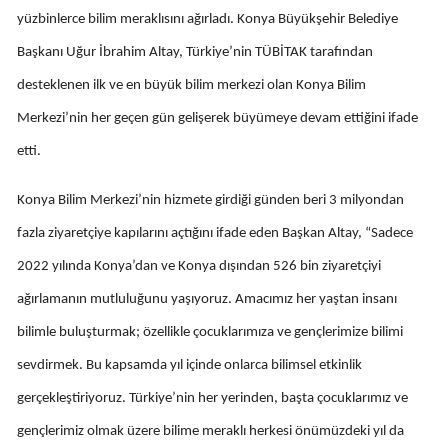
yüzbinlerce bilim meraklısını ağırladı. Konya Büyükşehir Belediye
Edirne
Başkanı Uğur İbrahim Altay, Türkiye’nin TÜBİTAK tarafından
Elazığ
desteklenen ilk ve en büyük bilim merkezi olan Konya Bilim
Erzincan
Merkezi’nin her geçen gün gelişerek büyümeye devam ettiğini ifade
Erzurum
etti.
Eskişehir
Konya Bilim Merkezi’nin hizmete girdiği günden beri 3 milyondan
Gaziantep
fazla ziyaretçiye kapılarını açtığını ifade eden Başkan Altay, “Sadece
2022 yılında Konya’dan ve Konya dışından 526 bin ziyaretçiyi
Giresun
ağırlamanın mutluluğunu yaşıyoruz. Amacımız her yaştan insanı
Gümüşhane
bilimle buluşturmak; özellikle çocuklarımıza ve gençlerimize bilimi
Hakkari
sevdirmek. Bu kapsamda yıl içinde onlarca bilimsel etkinlik
Hatay
gerçekleştiriyoruz. Türkiye’nin her yerinden, başta çocuklarımız ve
gençlerimiz olmak üzere bilime meraklı herkesi önümüzdeki yıl da
Isparta