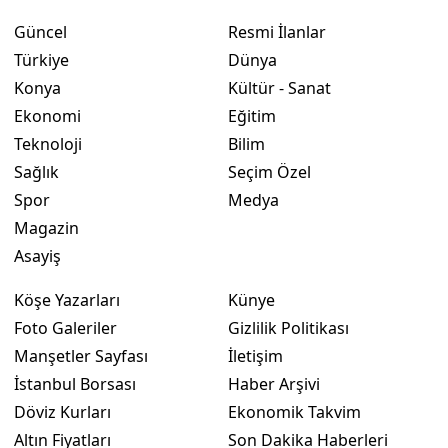
Güncel
Resmi İlanlar
Yozgat
Türkiye
Dünya
Zonguldak
Konya
Kültür - Sanat
Ekonomi
Eğitim
Aksaray
Teknoloji
Bilim
Bayburt
Sağlık
Seçim Özel
Spor
Medya
Karaman
Magazin
Kırıkkale
Asayiş
Batman
Köşe Yazarları
Künye
Şırnak
Foto Galeriler
Gizlilik Politikası
Manşetler Sayfası
İletişim
Bartın
İstanbul Borsası
Haber Arşivi
Ardahan
Döviz Kurları
Ekonomik Takvim
Altın Fiyatları
Son Dakika Haberleri
Iğdır