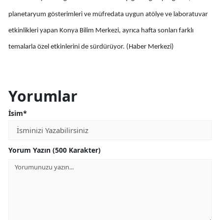
Malatya
planetaryum gösterimleri ve müfredata uygun atölye ve laboratuvar
etkinlikleri yapan Konya Bilim Merkezi, ayrıca hafta sonları farklı
Manisa
temalarla özel etkinlerini de sürdürüyor. (Haber Merkezi)
Kahramanmaraş
Mardin
Yorumlar
Muğla
İsim*
Muş
Nevşehir
Yorum Yazın (500 Karakter)
Niğde
Ordu
Rize
Sakarya