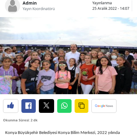
Admin
Yayınlanma
Bilecik
25 Aralık 2022 - 14:07
Yayın Koordinatörü
Bingöl
Bitlis
Bolu
Burdur
Bursa
Çanakkale
Çankırı
Çorum
Denizli
Okunma Süresi: 2 dk
Diyarbakır
Konya Büyükşehir Belediyesi Konya Bilim Merkezi, 2022 yılında