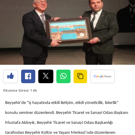
Bilecik
Bingöl
Bitlis
Bolu
Burdur
Bursa
Çanakkale
Okunma Süresi: 1 dk
Çankırı
Beyşehir'de "iş hayatında etkili iletişim, etkili yöneticilik, liderlik"
Çorum
konulu seminer düzenlendi. Beyşehir Ticaret ve Sanayi Odası Başkanı
Denizli
Mustafa Akbıyık, Beyşehir Ticaret ve Sanayi Odası Başkanlığı
Diyarbakır
tarafından Beyşehir Kültür ve Yaşam Merkezi’nde düzenlenen