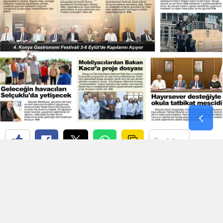
Yozgat
Zonguldak
Aksaray
Bayburt
Karaman
Kırıkkale
Batman
Şırnak
Bartın
Ardahan
Iğdır