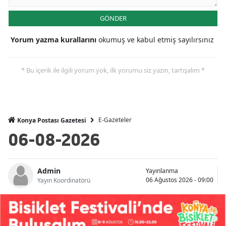
Malatya
GÖNDER
Manisa
Yorum yazma kurallarını
okumuş ve kabul etmiş sayılırsınız
Kahramanmaraş
* Bu içerik ile ilgili yorum yok, ilk yorumu siz yazın, tartışalım *
Mardin
Muğla
Muş
E-Gazeteler
Konya Postası Gazetesi
06-08-2026
Nevşehir
Niğde
Admin
Yayınlanma
06 Ağustos 2026 - 09:00
Ordu
Yayın Koordinatörü
Rize
Sakarya