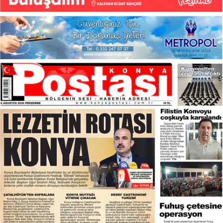
Samsun
Siirt
Sinop
Sivas
Tekirdağ
Tokat
Trabzon
Tunceli
Şanlıurfa
Uşak
Van