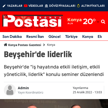
YAZARLAR
VİDEOLAR
DÖVİZ PİYASALARI
ALTIN FİYATLARI
Adana
Konya
20
°
Adıyaman
Açık
Afyonkarahisar
Son Dakika
Resmi İlan
Güncel
Türkiye
Konya
Ekon
Ağrı
Konya
Konya Postası Gazetesi
Beyşehir'de liderlik
Amasya
Ankara
Beyşehir'de "iş hayatında etkili iletişim, etkili
Antalya
yöneticilik, liderlik" konulu seminer düzenlendi
Artvin
Admin
Yayınlanma
25 Aralık 2022 - 13:03
Yayın Koordinatörü
Aydın
Balıkesir