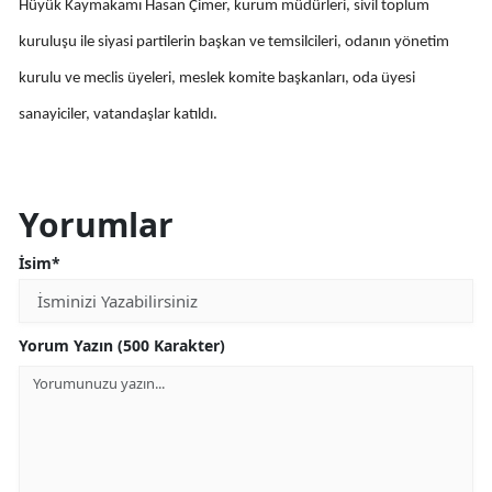
Hüyük Kaymakamı Hasan Çimer, kurum müdürleri, sivil toplum
Mersin
kuruluşu ile siyasi partilerin başkan ve temsilcileri, odanın yönetim
İstanbul
kurulu ve meclis üyeleri, meslek komite başkanları, oda üyesi
sanayiciler, vatandaşlar katıldı.
İzmir
Kars
Kastamonu
Yorumlar
Kayseri
İsim*
Kırklareli
Yorum Yazın (500 Karakter)
Kırşehir
Kocaeli
Konya
Kütahya