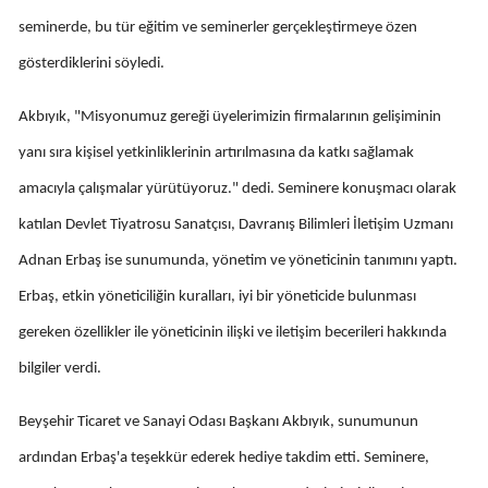
Edirne
seminerde, bu tür eğitim ve seminerler gerçekleştirmeye özen
gösterdiklerini söyledi.
Elazığ
Erzincan
Akbıyık, "Misyonumuz gereği üyelerimizin firmalarının gelişiminin
yanı sıra kişisel yetkinliklerinin artırılmasına da katkı sağlamak
Erzurum
amacıyla çalışmalar yürütüyoruz." dedi. Seminere konuşmacı olarak
Eskişehir
katılan Devlet Tiyatrosu Sanatçısı, Davranış Bilimleri İletişim Uzmanı
Gaziantep
Adnan Erbaş ise sunumunda, yönetim ve yöneticinin tanımını yaptı.
Giresun
Erbaş, etkin yöneticiliğin kuralları, iyi bir yöneticide bulunması
gereken özellikler ile yöneticinin ilişki ve iletişim becerileri hakkında
Gümüşhane
bilgiler verdi.
Hakkari
Beyşehir Ticaret ve Sanayi Odası Başkanı Akbıyık, sunumunun
Hatay
ardından Erbaş'a teşekkür ederek hediye takdim etti. Seminere,
Isparta