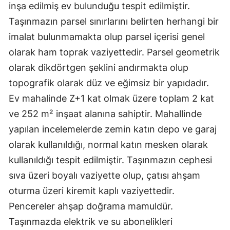
inşa edilmiş ev bulunduğu tespit edilmiştir.
Mersin
Taşınmazın parsel sınırlarını belirten herhangi bir
İstanbul
imalat bulunmamakta olup parsel içerisi genel
olarak ham toprak vaziyettedir. Parsel geometrik
İzmir
olarak dikdörtgen şeklini andırmakta olup
Kars
topografik olarak düz ve eğimsiz bir yapıdadır.
Ev mahalinde Z+1 kat olmak üzere toplam 2 kat
Kastamonu
ve 252 m² inşaat alanına sahiptir. Mahallinde
Kayseri
yapılan incelemelerde zemin katın depo ve garaj
Kırklareli
olarak kullanıldığı, normal katın mesken olarak
kullanıldığı tespit edilmiştir. Taşınmazın cephesi
Kırşehir
sıva üzeri boyalı vaziyette olup, çatısı ahşam
Kocaeli
oturma üzeri kiremit kaplı vaziyettedir.
Konya
Pencereler ahşap doğrama mamuldür.
Taşınmazda elektrik ve su abonelikleri
Kütahya