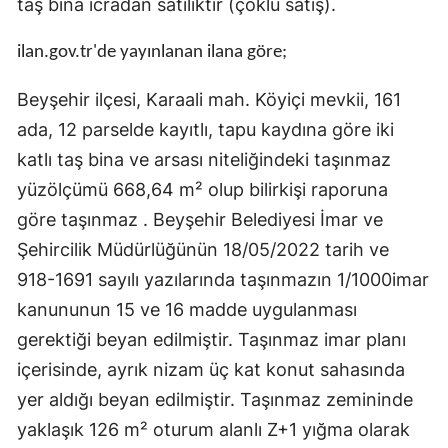
taş bina icradan satılıktır (çoklu satış).
Edirne
ilan.gov.tr'de yayınlanan ilana göre;
Elazığ
Beyşehir ilçesi, Karaali mah. Köyiçi mevkii, 161
Erzincan
ada, 12 parselde kayıtlı, tapu kaydına göre iki
Erzurum
katlı taş bina ve arsası niteliğindeki taşınmaz
yüzölçümü 668,64 m² olup bilirkişi raporuna
Eskişehir
göre taşınmaz . Beyşehir Belediyesi İmar ve
Gaziantep
Şehircilik Müdürlüğünün 18/05/2022 tarih ve
Giresun
918-1691 sayılı yazılarında taşınmazın 1/1000imar
kanununun 15 ve 16 madde uygulanması
Gümüşhane
gerektiği beyan edilmiştir. Taşınmaz imar planı
Hakkari
içerisinde, ayrık nizam üç kat konut sahasında
Hatay
yer aldığı beyan edilmiştir. Taşınmaz zemininde
yaklaşık 126 m² oturum alanlı Z+1 yığma olarak
Isparta