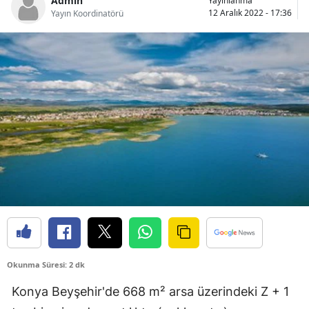
Admin
Yayınlanma
12 Aralık 2022 - 17:36
Yayın Koordinatörü
Bilecik
Bingöl
Bitlis
Bolu
Burdur
Bursa
Çanakkale
Çankırı
Çorum
Okunma Süresi: 2 dk
Denizli
Konya Beyşehir'de 668 m² arsa üzerindeki Z + 1
Diyarbakır