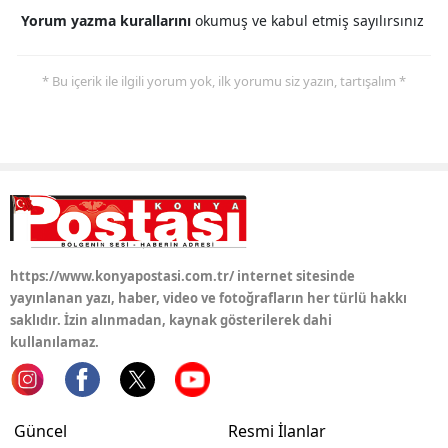
Yorum yazma kurallarını
okumuş ve kabul etmiş sayılırsınız
Samsun
Siirt
* Bu içerik ile ilgili yorum yok, ilk yorumu siz yazın, tartışalım *
Sinop
Sivas
Tekirdağ
Tokat
https://www.konyapostasi.com.tr/ internet sitesinde
Trabzon
yayınlanan yazı, haber, video ve fotoğrafların her türlü hakkı
Tunceli
saklıdır. İzin alınmadan, kaynak gösterilerek dahi
kullanılamaz.
Şanlıurfa
Uşak
Güncel
Resmi İlanlar
Van