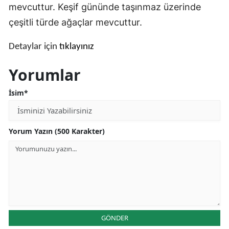
mevcuttur. Keşif gününde taşınmaz üzerinde
Malatya
çeşitli türde ağaçlar mevcuttur.
Manisa
Detaylar için
tıklayınız
Kahramanmaraş
Yorumlar
Mardin
İsim*
Muğla
Muş
Yorum Yazın (500 Karakter)
Nevşehir
Niğde
Ordu
Rize
GÖNDER
Sakarya