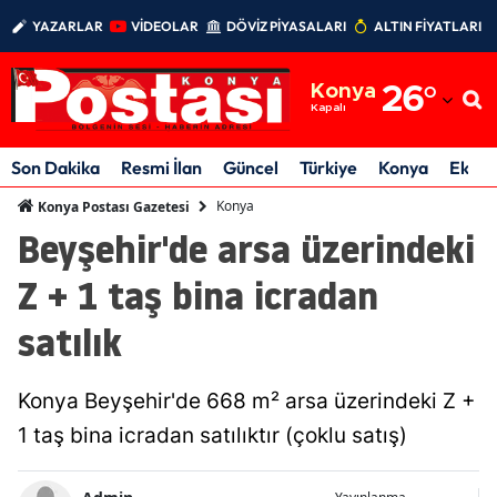
YAZARLAR
VİDEOLAR
DÖVİZ PİYASALARI
ALTIN FİYATLARI
Adana
Konya
26
°
Adıyaman
Kapalı
Afyonkarahisar
Son Dakika
Resmi İlan
Güncel
Türkiye
Konya
Ekon
Ağrı
Konya
Konya Postası Gazetesi
Beyşehir'de arsa üzerindeki
Amasya
Z + 1 taş bina icradan
Ankara
satılık
Antalya
Artvin
Konya Beyşehir'de 668 m² arsa üzerindeki Z +
Aydın
1 taş bina icradan satılıktır (çoklu satış)
Balıkesir