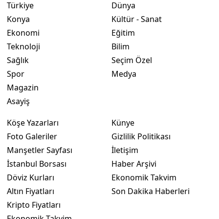
Türkiye
Dünya
Yozgat
Konya
Kültür - Sanat
Ekonomi
Eğitim
Zonguldak
Teknoloji
Bilim
Aksaray
Sağlık
Seçim Özel
Spor
Medya
Bayburt
Magazin
Karaman
Asayiş
Kırıkkale
Köşe Yazarları
Künye
Foto Galeriler
Gizlilik Politikası
Batman
Manşetler Sayfası
İletişim
Şırnak
İstanbul Borsası
Haber Arşivi
Döviz Kurları
Ekonomik Takvim
Bartın
Altın Fiyatları
Son Dakika Haberleri
Ardahan
Kripto Fiyatları
Ekonomik Takvim
Iğdır