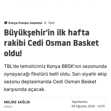
Malatya
Manisa
Spor
Konya Postası Gazetesi
Kahramanmaraş
Büyükşehir'in ilk hafta
Mardin
rakibi Cedi Osman Basket
Muğla
oldu!
Muş
TBL’de temsilcimiz Konya BBSK’nın sezonunda
Nevşehir
oynayacağı fikstürü belli oldu. Sarı siyahlı ekip
Niğde
sezonu deplasmanda Cedi Osman Basket
karşısında açacak.
Ordu
Rize
MELİKE SAĞLIK
Yayınlanma
06 Ağustos 2026 - 14:35
Editör
Sakarya