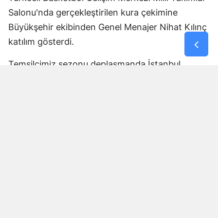
Salonu'nda gerçekleştirilen kura çekimine
Yozgat
Büyükşehir ekibinden Genel Menajer Nihat Kılınç
Zonguldak
katılım gösterdi.
Aksaray
Temsilcimiz sezonu deplasmanda İstanbul
Bayburt
temsilcisi Cedi Osman Basket karşısında açacak.
Karaman
Yorumlar
Kırıkkale
İsim*
Batman
Şırnak
Yorum Yazın (500 Karakter)
Bartın
Ardahan
Iğdır