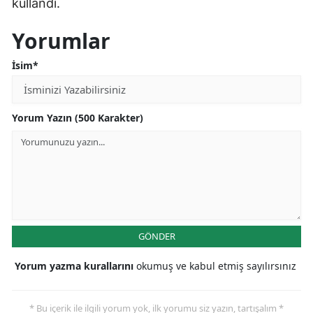
kullandı.
Mersin
Yorumlar
İstanbul
İsim*
İzmir
Kars
Yorum Yazın (500 Karakter)
Kastamonu
Kayseri
Kırklareli
Kırşehir
GÖNDER
Kocaeli
Yorum yazma kurallarını
okumuş ve kabul etmiş sayılırsınız
Konya
Kütahya
* Bu içerik ile ilgili yorum yok, ilk yorumu siz yazın, tartışalım *