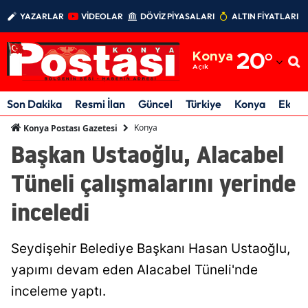
YAZARLAR
VİDEOLAR
DÖVİZ PİYASALARI
ALTIN FİYATLARI
Adana
Konya
20
°
Adıyaman
Açık
Afyonkarahisar
Son Dakika
Resmi İlan
Güncel
Türkiye
Konya
Ekon
Ağrı
Konya
Konya Postası Gazetesi
Başkan Ustaoğlu, Alacabel
Amasya
Tüneli çalışmalarını yerinde
Ankara
inceledi
Antalya
Artvin
Seydişehir Belediye Başkanı Hasan Ustaoğlu,
Aydın
yapımı devam eden Alacabel Tüneli'nde
inceleme yaptı.
Balıkesir