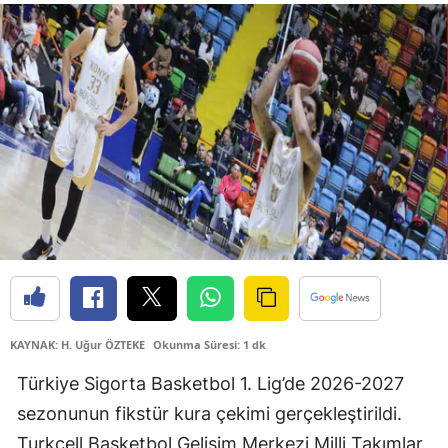
Samsun
Siirt
Sinop
Sivas
Tekirdağ
Tokat
Trabzon
Tunceli
KAYNAK: H. Uğur ÖZTEKE
Okunma Süresi: 1 dk
Şanlıurfa
Türkiye Sigorta Basketbol 1. Lig’de 2026-2027
Uşak
sezonunun fikstür kura çekimi gerçekleştirildi.
Turkcell Basketbol Gelişim Merkezi Milli Takımlar
Van