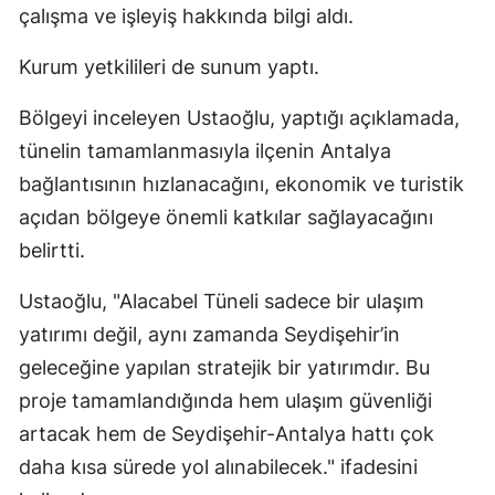
çalışma ve işleyiş hakkında bilgi aldı.
Edirne
Kurum yetkilileri de sunum yaptı.
Elazığ
Bölgeyi inceleyen Ustaoğlu, yaptığı açıklamada,
Erzincan
tünelin tamamlanmasıyla ilçenin Antalya
Erzurum
bağlantısının hızlanacağını, ekonomik ve turistik
Eskişehir
açıdan bölgeye önemli katkılar sağlayacağını
belirtti.
Gaziantep
Giresun
Ustaoğlu, "Alacabel Tüneli sadece bir ulaşım
yatırımı değil, aynı zamanda Seydişehir’in
Gümüşhane
geleceğine yapılan stratejik bir yatırımdır. Bu
Hakkari
proje tamamlandığında hem ulaşım güvenliği
artacak hem de Seydişehir-Antalya hattı çok
Hatay
daha kısa sürede yol alınabilecek." ifadesini
Isparta