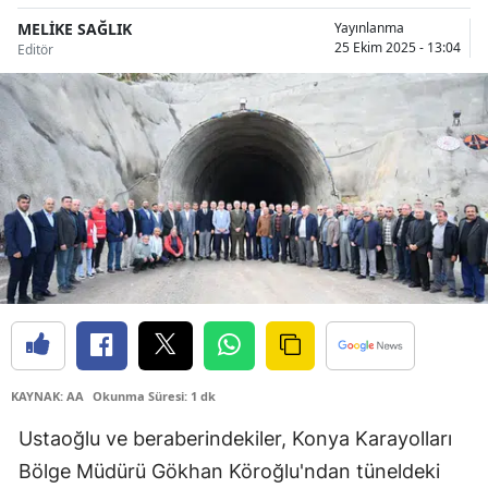
Bilecik
MELİKE SAĞLIK
Yayınlanma
25 Ekim 2025 - 13:04
Editör
Bingöl
Bitlis
Bolu
Burdur
Bursa
Çanakkale
Çankırı
Çorum
KAYNAK: AA
Okunma Süresi: 1 dk
Denizli
Ustaoğlu ve beraberindekiler, Konya Karayolları
Bölge Müdürü Gökhan Köroğlu'ndan tüneldeki
Diyarbakır