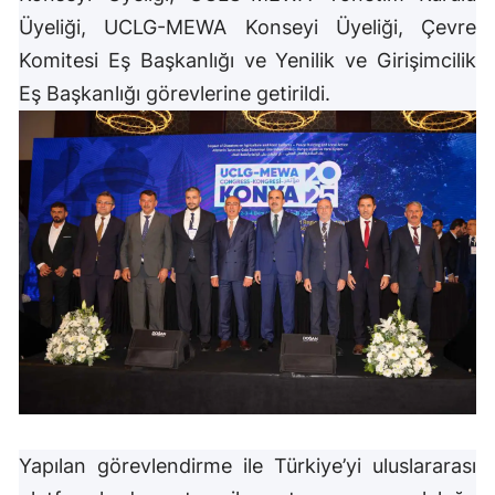
Üyeliği, UCLG-MEWA Konseyi Üyeliği, Çevre
Mersin
Komitesi Eş Başkanlığı ve Yenilik ve Girişimcilik
İstanbul
Eş Başkanlığı görevlerine getirildi.
İzmir
Kars
Kastamonu
Kayseri
Kırklareli
Kırşehir
Kocaeli
Konya
Yapılan görevlendirme ile Türkiye’yi uluslararası
Kütahya