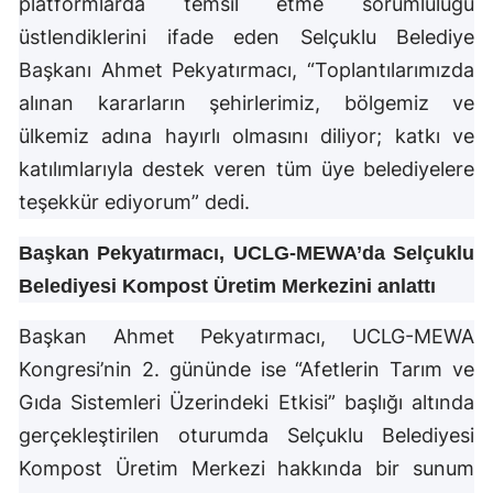
platformlarda temsil etme sorumluluğu
Malatya
üstlendiklerini ifade eden Selçuklu Belediye
Başkanı Ahmet Pekyatırmacı, “Toplantılarımızda
Manisa
alınan kararların şehirlerimiz, bölgemiz ve
Kahramanmaraş
ülkemiz adına hayırlı olmasını diliyor; katkı ve
katılımlarıyla destek veren tüm üye belediyelere
Mardin
teşekkür ediyorum” dedi.
Muğla
Başkan Pekyatırmacı, UCLG-MEWA’da Selçuklu
Muş
Belediyesi Kompost Üretim Merkezini anlattı
Nevşehir
Başkan Ahmet Pekyatırmacı, UCLG-MEWA
Niğde
Kongresi’nin 2. gününde ise “Afetlerin Tarım ve
Ordu
Gıda Sistemleri Üzerindeki Etkisi” başlığı altında
gerçekleştirilen oturumda Selçuklu Belediyesi
Rize
Kompost Üretim Merkezi hakkında bir sunum
Sakarya