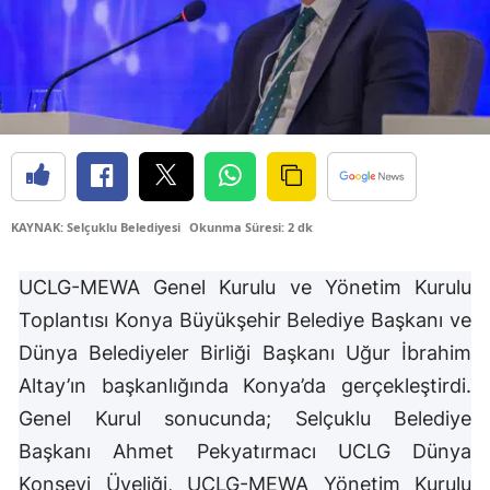
Edirne
Elazığ
Erzincan
Erzurum
Eskişehir
KAYNAK: Selçuklu Belediyesi
Okunma Süresi: 2 dk
Gaziantep
UCLG-MEWA Genel Kurulu ve Yönetim Kurulu
Giresun
Toplantısı Konya Büyükşehir Belediye Başkanı ve
Gümüşhane
Dünya Belediyeler Birliği Başkanı Uğur İbrahim
Altay’ın başkanlığında Konya’da gerçekleştirdi.
Hakkari
Genel Kurul sonucunda; Selçuklu Belediye
Hatay
Başkanı Ahmet Pekyatırmacı UCLG Dünya
Isparta
Konseyi Üyeliği, UCLG-MEWA Yönetim Kurulu