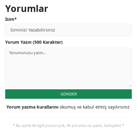
Yorumlar
Yalova
İsim*
Karabük
Kilis
Yorum Yazın (500 Karakter)
Osmaniye
Düzce
GÖNDER
Yorum yazma kurallarını
okumuş ve kabul etmiş sayılırsınız
* Bu içerik ile ilgili yorum yok, ilk yorumu siz yazın, tartışalım *