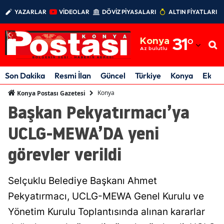
YAZARLAR
VİDEOLAR
DÖVİZ PİYASALARI
ALTIN FİYATLARI
Adana
Konya
31
°
Adıyaman
Az bulutlu
Afyonkarahisar
Son Dakika
Resmi İlan
Güncel
Türkiye
Konya
Ekon
Ağrı
Konya
Konya Postası Gazetesi
Başkan Pekyatırmacı’ya
Amasya
UCLG-MEWA’DA yeni
Ankara
görevler verildi
Antalya
Artvin
Selçuklu Belediye Başkanı Ahmet
Aydın
Pekyatırmacı, UCLG-MEWA Genel Kurulu ve
Yönetim Kurulu Toplantısında alınan kararlar
Balıkesir