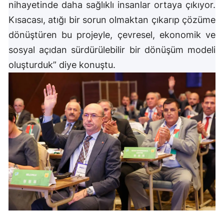
nihayetinde daha sağlıklı insanlar ortaya çıkıyor.
Yozgat
Kısacası, atığı bir sorun olmaktan çıkarıp çözüme
dönüştüren bu projeyle, çevresel, ekonomik ve
Zonguldak
sosyal açıdan sürdürülebilir bir dönüşüm modeli
Aksaray
oluşturduk” diye konuştu.
Bayburt
Karaman
Kırıkkale
Batman
Şırnak
Bartın
Ardahan
Iğdır