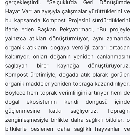
gerçekleştirdi. “Selçuklu’da Geri Dönüşümde
Samsun
Hayat Var” anlayışıyla çalışmalar yürüttüklerini ve
bu kapsamda Kompost Projesini sürdürdüklerini
Siirt
ifade eden Başkan Pekyatırmacı, “Bu projeyle
Sinop
yalnızca atıkları dönüştürmüyor, aynı zamanda
Sivas
organik atıkların doğaya verdiği zararı ortadan
kaldırıyor, onları doğanın yeniden canlanmasını
Tekirdağ
sağlayan birer kaynağa dönüştürüyoruz.
Tokat
Kompost üretimiyle, doğada atık olarak görülen
organik maddeler yeniden toprağa kazandırılıyor.
Trabzon
Böylece hem toprak verimliliğini artırıyor hem de
Tunceli
doğal ekosistemin kendi döngüsü içinde
Şanlıurfa
güçlenmesine katkı sağlıyoruz. Toprağın
zenginleşmesiyle birlikte daha sağlıklı bitkiler, o
Uşak
bitkilerle beslenen daha sağlıklı hayvanlar ve
Van