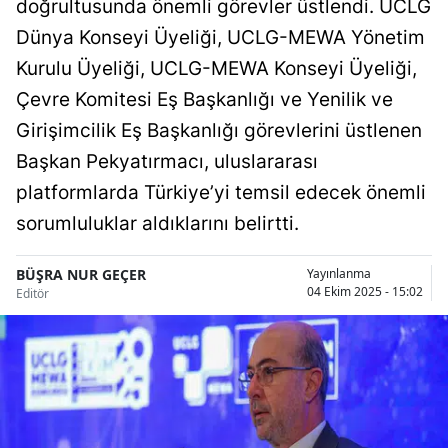
doğrultusunda önemli görevler üstlendi. UCLG
Bilecik
Dünya Konseyi Üyeliği, UCLG-MEWA Yönetim
Bingöl
Kurulu Üyeliği, UCLG-MEWA Konseyi Üyeliği,
Çevre Komitesi Eş Başkanlığı ve Yenilik ve
Bitlis
Girişimcilik Eş Başkanlığı görevlerini üstlenen
Bolu
Başkan Pekyatırmacı, uluslararası
Burdur
platformlarda Türkiye’yi temsil edecek önemli
sorumluluklar aldıklarını belirtti.
Bursa
Çanakkale
BÜŞRA NUR GEÇER
Yayınlanma
04 Ekim 2025 - 15:02
Editör
Çankırı
Çorum
Denizli
Diyarbakır