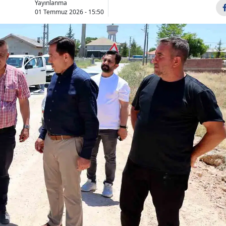
Yayınlanma
Bilecik
01 Temmuz 2026 - 15:50
Bingöl
Bitlis
Bolu
Burdur
Bursa
Çanakkale
Çankırı
Çorum
Denizli
Diyarbakır