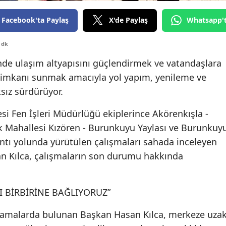
Edirne
Facebook'ta Paylaş
X'de Paylaş
Whatsapp'
Elazığ
 dk
Erzincan
inde ulaşım altyapısını güçlendirmek ve vatandaşlara
Erzurum
 imkanı sunmak amacıyla yol yapım, yenileme ve
ksız sürdürüyor.
Eskişehir
i Fen İşleri Müdürlüğü ekiplerince Akörenkışla -
Gaziantep
uk Mahallesi Kızören - Burunkuyu Yaylası ve Burunkuy
Giresun
antı yolunda yürütülen çalışmaları sahada inceleyen
n Kılca, çalışmaların son durumu hakkında
Gümüşhane
Hakkari
I BİRBİRİNE BAĞLIYORUZ”
Hatay
klamalarda bulunan Başkan Hasan Kılca, merkeze uza
Isparta