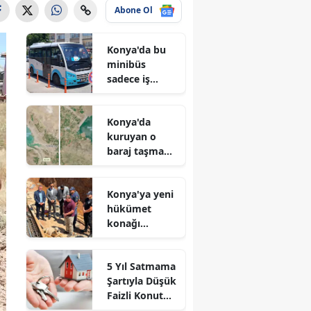
Abone Ol
Konya'da bu
minibüs
sadece iş
arayanlar için
çalışıyor!
Konya'da
kuruyan o
baraj taşma
noktasına
geldi
Konya'ya yeni
hükümet
konağı
geliyor: Temel
atıldı
5 Yıl Satmama
Şartıyla Düşük
Faizli Konut
Kredisi