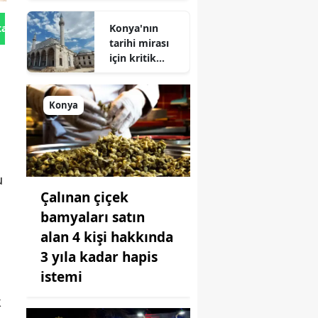
Geliyor!
Konya'nın
tan Gönder
tarihi mirası
için kritik
süreç: Son
durum
açıklandı
Konya
u
Çalınan çiçek
bamyaları satın
alan 4 kişi hakkında
3 yıla kadar hapis
istemi
k