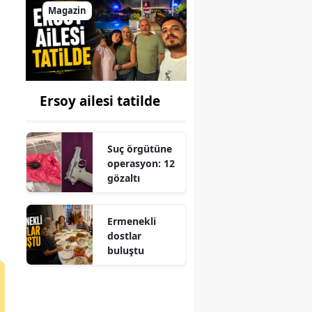
Magazin
Ersoy ailesi tatilde
Suç örgütüne
operasyon: 12
gözaltı
Ermenekli
dostlar
buluştu