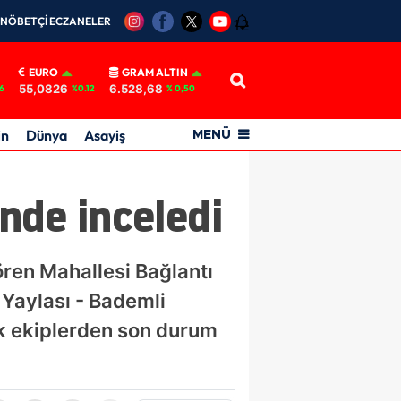
NÖBETÇİ ECZANELER
12
EURO
GRAM ALTIN
55,0826
6.528,68
6
%0.12
% 0,50
in
Dünya
Asayiş
MENÜ
inde inceledi
ören Mahallesi Bağlantı
 Yaylası - Bademli
ek ekiplerden son durum