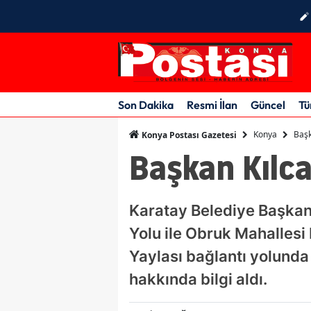
Son Dakika
Resmi İlan
Güncel
Tü
Konya
Başk
Konya Postası Gazetesi
Başkan Kılca
Karatay Belediye Başkanı
Yolu ile Obruk Mahallesi
Yaylası bağlantı yolunda
hakkında bilgi aldı.