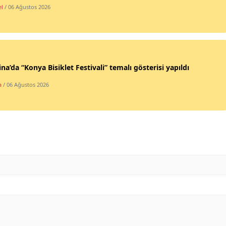
l
/ 06 Ağustos 2026
Malatya
Manisa
Kahramanmaraş
ina’da “Konya Bisiklet Festivali” temalı gösterisi yapıldı
Mardin
a
/ 06 Ağustos 2026
Muğla
Muş
Nevşehir
Niğde
Ordu
Rize
Sakarya