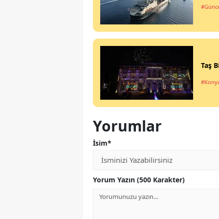
#Günce
Taş B
#Kony
Yorumlar
İsim*
Yorum Yazın (500 Karakter)