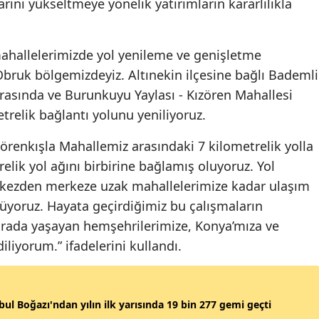
rını yükseltmeye yönelik yatırımların kararlılıkla
Mersin
İstanbul
ahallelerimizde yol yenileme ve genişletme
bruk bölgemizdeyiz. Altınekin ilçesine bağlı Bademli
İzmir
arasında ve Burunkuyu Yaylası - Kızören Mahallesi
Kars
etrelik bağlantı yolunu yeniliyoruz.
Kastamonu
örenkışla Mahallemiz arasındaki 7 kilometrelik yolla
elik yol ağını birbirine bağlamış oluyoruz. Yol
Kayseri
rkezden merkeze uzak mahallelerimize kadar ulaşım
Kırklareli
ürüyoruz. Hayata geçirdiğimiz bu çalışmaların
Kırşehir
burada yaşayan hemşehrilerimize, Konya’mıza ve
iliyorum.” ifadelerini kullandı.
Kocaeli
Konya
bul Boğazı'ndan yılın ilk yarısında 19 bin 277 gemi geçti
Kütahya