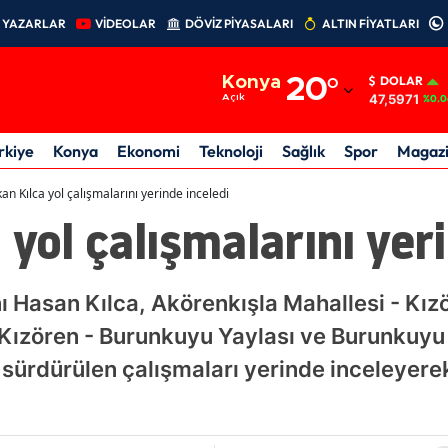
YAZARLAR
VİDEOLAR
DÖVİZ PİYASALARI
ALTIN FİYATLARI
Adana
Konya
20
°
DOLAR
Adıyaman
47,5971
Açık
%0.0
Afyonkarahisar
rkiye
Konya
Ekonomi
Teknoloji
Sağlık
Spor
Magaz
Ağrı
an Kılca yol çalışmalarını yerinde inceledi
 yol çalışmalarını yer
Amasya
Ankara
 Hasan Kılca, Akörenkışla Mahallesi - Kız
Antalya
 Kızören - Burunkuyu Yaylası ve Burunkuyu
Artvin
 sürdürülen çalışmaları yerinde inceleyer
Aydın
Balıkesir