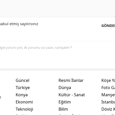
Samsun
Siirt
abul etmiş sayılırsınız
GÖNDE
Sinop
Sivas
 ilgili yorum yok, ilk yorumu siz yazın, tartışalım *
Tekirdağ
Tokat
Trabzon
Güncel
Resmi İlanlar
Köşe Y
Tunceli
Türkiye
Dünya
Foto Ga
Şanlıurfa
Konya
Kültür - Sanat
Manşet
t
Ekonomi
Eğitim
İstanb
Uşak
Teknoloji
Bilim
Döviz K
Van