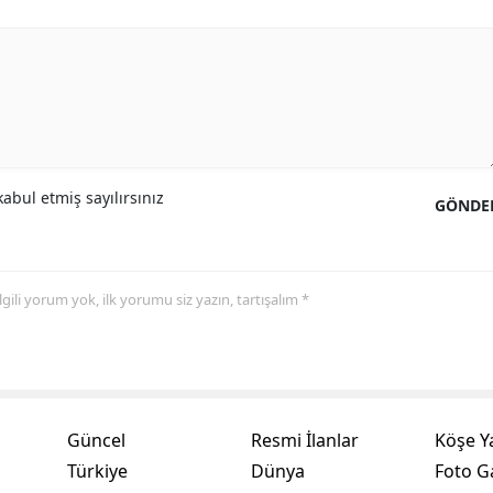
Samsun
Siirt
Sinop
Sivas
abul etmiş sayılırsınız
GÖNDE
Tekirdağ
Tokat
 ilgili yorum yok, ilk yorumu siz yazın, tartışalım *
Trabzon
Tunceli
Şanlıurfa
Güncel
Resmi İlanlar
Köşe Y
Uşak
Türkiye
Dünya
Foto Ga
Van