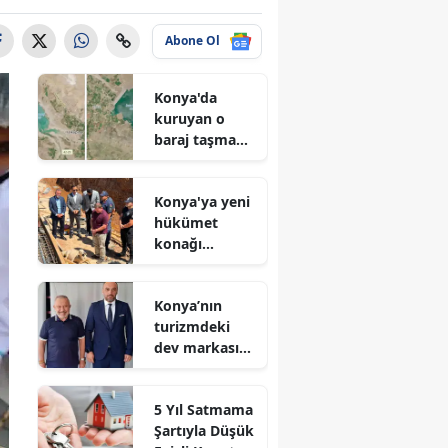
Abone Ol
Konya'da
kuruyan o
baraj taşma
noktasına
geldi
Konya'ya yeni
hükümet
konağı
geliyor: Temel
atıldı
Konya’nın
turizmdeki
dev markası
Nusret Argun,
Et sektöründe
5 Yıl Satmama
de zirveye
Şartıyla Düşük
oynuyor