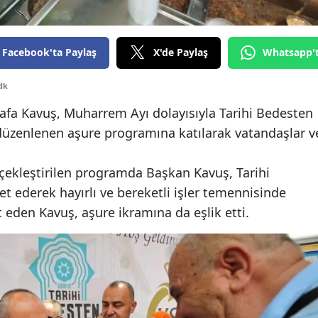
Edirne
Elazığ
Facebook'ta Paylaş
X'de Paylaş
Whatsapp'
Erzincan
dk
Erzurum
fa Kavuş, Muharrem Ayı dolayısıyla Tarihi Bedesten
 düzenlenen aşure programına katılarak vatandaşlar v
Eskişehir
Gaziantep
ekleştirilen programda Başkan Kavuş, Tarihi
et ederek hayırlı ve bereketli işler temennisinde
Giresun
eden Kavuş, aşure ikramına da eşlik etti.
Gümüşhane
Hakkari
Hatay
Isparta