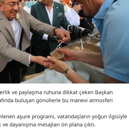
Mersin
İstanbul
İzmir
Kars
Kastamonu
Kayseri
Kırklareli
Kırşehir
berlik ve paylaşma ruhuna dikkat çeken Başkan
afında buluşan gönüllerle bu manevi atmosferi
Kocaeli
Konya
nlenen aşure programı, vatandaşların yoğun ilgisiyle
ik ve dayanışma mesajları ön plana çıktı.
Kütahya