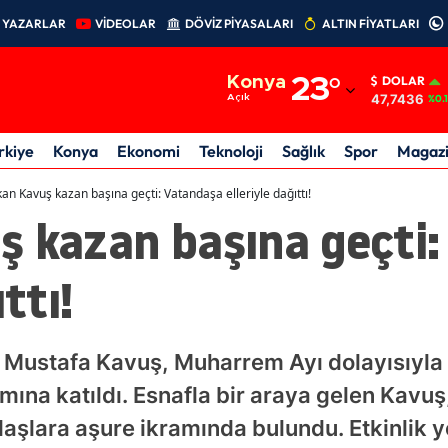
YAZARLAR
VİDEOLAR
DÖVİZ PİYASALARI
ALTIN FİYATLARI
Adana
Konya
23
°
DOLAR
Adıyaman
47,7436
Açık
%0.
Afyonkarahisar
rkiye
Konya
Ekonomi
Teknoloji
Sağlık
Spor
Magaz
Ağrı
an Kavuş kazan başına geçti: Vatandaşa elleriyle dağıttı!
ş kazan başına geçti
Amasya
Ankara
ttı!
Antalya
Artvin
Mustafa Kavuş, Muharrem Ayı dolayısıyla 
Aydın
mına katıldı. Esnafla bir araya gelen Kavuş
şlara aşure ikramında bulundu. Etkinlik yo
Balıkesir