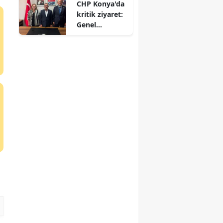
CHP Konya'da
İnan Ilgın'da!
kritik ziyaret:
Genel
merkezden il
başkanlığına
çıkarma