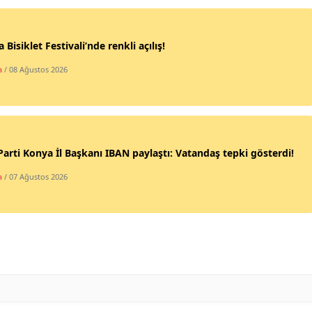
Malatya
 Bisiklet Festivali’nde renkli açılış!
Manisa
a
/ 08 Ağustos 2026
Kahramanmaraş
Mardin
Muğla
Parti Konya İl Başkanı IBAN paylaştı: Vatandaş tepki gösterdi!
Muş
a
/ 07 Ağustos 2026
Nevşehir
Niğde
Ordu
Rize
Sakarya