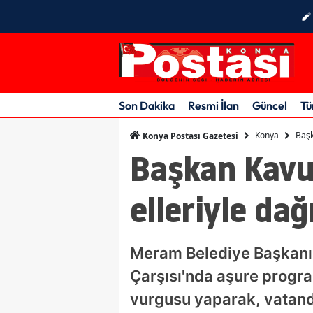
Son Dakika
Resmi İlan
Güncel
Tü
Konya
Başk
Konya Postası Gazetesi
Başkan Kavu
elleriyle dağı
Meram Belediye Başkanı 
Çarşısı'nda aşure progra
vurgusu yaparak, vatanda