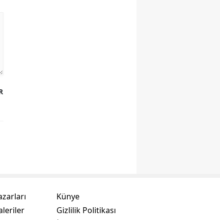
R
azarları
Künye
leriler
Gizlilik Politikası