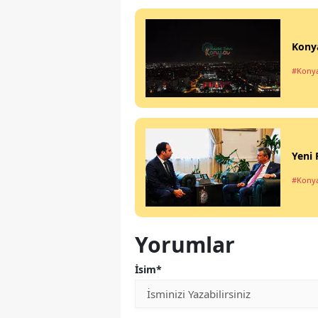
Konya
#Kony
Yeni 
#Kony
Yorumlar
İsim*