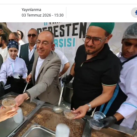
Bilecik
Yayınlanma
03 Temmuz 2026 - 15:30
Bingöl
Bitlis
Bolu
Burdur
Bursa
Çanakkale
Çankırı
Çorum
Denizli
Diyarbakır