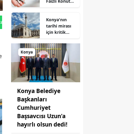
Faizli Konut
Kredisi
Geliyor!
Konya'nın
tan Gönder
tarihi mirası
için kritik
süreç: Son
durum
açıklandı
Konya
e
Konya Belediye
Başkanları
Cumhuriyet
Başsavcısı Uzun'a
hayırlı olsun dedi!