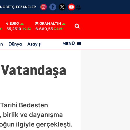
NÖBETÇİ ECZANELER
12
EURO
GRAM ALTIN
55,2510
6.660,55
18
%0.32
% 2,59
in
Dünya
Asayiş
MENÜ
: Vatandaşa
Tarihi Bedesten
, birlik ve dayanışma
ğun ilgiyle gerçekleşti.