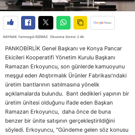
Edirne
Elazığ
Erzincan
KAYNAK: Fatmagül KIZMAZ
Okunma Süresi: 2 dk
Erzurum
PANKOBİRLİK Genel Başkanı ve Konya Pancar
Eskişehir
Ekicileri Kooperatifi Yönetim Kurulu Başkanı
Ramazan Erkoyuncu, son günlerde kamuoyunu
Gaziantep
meşgul eden Atıştırmalık Ürünler Fabrikası'ndaki
Giresun
üretim bantlarının satılmasına yönelik
açıklamalarda bulundu. Bant dedikleri yapının bir
Gümüşhane
üretim ünitesi olduğunu ifade eden Başkan
Hakkari
Ramazan Erkoyuncu, daha önce de buna
Hatay
benzer bir ünite satışının gerçekleştirildiğini
söyledi. Erkoyuncu, "Gündeme gelen söz konusu
Isparta