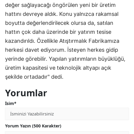
değer sağlayacağı öngörülen yeni bir üretim
Samsun
hattını devreye aldık. Konu yalnızca rakamsal
Siirt
boyutta değerlendirilecek olursa da, satılan
hattın çok daha üzerinde bir yatırım tesise
Sinop
kazandırıldı. Özellikle Atıştırmalık Fabrikamıza
Sivas
herkesi davet ediyorum. İsteyen herkes gidip
yerinde görebilir. Yapılan yatırımların büyüklüğü,
Tekirdağ
üretim kapasitesi ve teknolojik altyapı açık
Tokat
şekilde ortadadır" dedi.
Trabzon
Yorumlar
Tunceli
İsim*
Şanlıurfa
Uşak
Yorum Yazın (500 Karakter)
Van