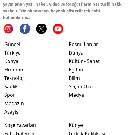
yayınlanan yazı, haber, video ve fotoğrafların her türlü hakkı
saklıdır. İzin alınmadan, kaynak gösterilerek dahi
Yalova
kullanılamaz.
Karabük
Kilis
Güncel
Resmi İlanlar
Osmaniye
Türkiye
Dünya
Konya
Kültür - Sanat
Düzce
Ekonomi
Eğitim
Teknoloji
Bilim
Sağlık
Seçim Özel
Spor
Medya
Magazin
Asayiş
Köşe Yazarları
Künye
Foto Galeriler
Gizlilik Politikası