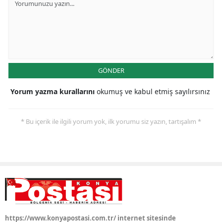
Yozgat
Zonguldak
Aksaray
GÖNDER
Bayburt
Yorum yazma kurallarını
okumuş ve kabul etmiş sayılırsınız
Karaman
Kırıkkale
* Bu içerik ile ilgili yorum yok, ilk yorumu siz yazın, tartışalım *
Batman
Şırnak
Bartın
Ardahan
https://www.konyapostasi.com.tr/ internet sitesinde
Iğdır