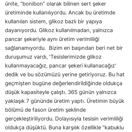
ünite, “bonibon” olarak bilinen sert şeker
Mersin
üretiminde kullanılıyordu. Ancak bu üretimde
İstanbul
kullanılan sistem, glikoz bazlı bir yapıya
dayanıyordu. Glikoz kullanılmadan, yalnızca
İzmir
pancar şekeriyle aynı üretim verimliliği
Kars
sağlanamıyordu. Bizim en başından beri net bir
duruşumuz vardı, 'Tesislerimizde glikoz
Kastamonu
kullanmayacağız, pancar şekeri kullanacağız'
Kayseri
dedik ve bu sözümüzü yerine getiriyoruz. Bu hat
Kırklareli
geçmişten bugüne değerlendirildiğinde oldukça
düşük kapasiteyle çalıştı. 365 günün yalnızca
Kırşehir
yaklaşık 7 gününde üretim yaptı. Üretimin büyük
Kocaeli
bölümü de fason üretim şeklinde
Konya
gerçekleştiriliyordu. Dolayısıyla tesisin verimliliği
oldukça düşüktü. Buna karşılık özellikle “kabuklu
Kütahya