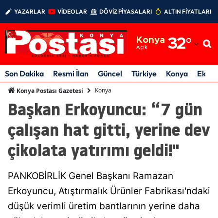
YAZARLAR
VİDEOLAR
DÖVİZ PİYASALARI
ALTIN FİYATLARI
Adana
Konya
32
°
Adıyaman
Açık
Afyonkarahisar
Son Dakika
Resmi İlan
Güncel
Türkiye
Konya
Ekon
Ağrı
Konya
Konya Postası Gazetesi
Başkan Erkoyuncu: “7 gün
Amasya
çalışan hat gitti, yerine dev
Ankara
çikolata yatırımı geldi!"
Antalya
Artvin
PANKOBİRLİK Genel Başkanı Ramazan
Aydın
Erkoyuncu, Atıştırmalık Ürünler Fabrikası'ndaki
düşük verimli üretim bantlarının yerine daha
Balıkesir