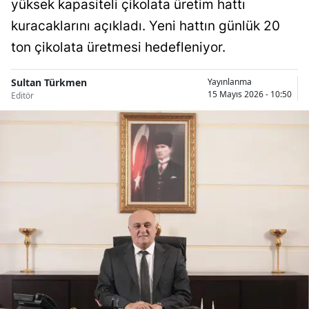
yüksek kapasiteli çikolata üretim hattı
Bilecik
kuracaklarını açıkladı. Yeni hattın günlük 20
Bingöl
ton çikolata üretmesi hedefleniyor.
Bitlis
Sultan Türkmen
Yayınlanma
15 Mayıs 2026 - 10:50
Editör
Bolu
Burdur
Bursa
Çanakkale
Çankırı
Çorum
Denizli
Diyarbakır