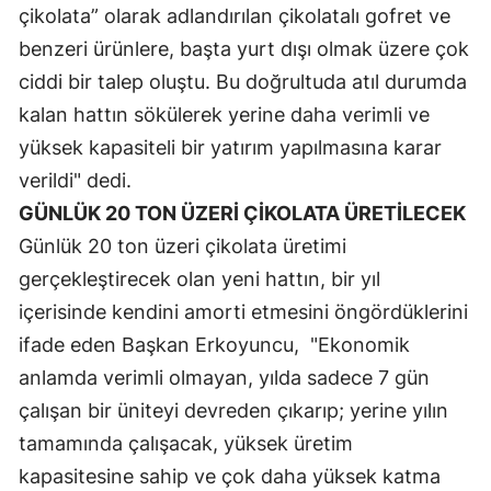
çikolata” olarak adlandırılan çikolatalı gofret ve
Malatya
benzeri ürünlere, başta yurt dışı olmak üzere çok
Manisa
ciddi bir talep oluştu. Bu doğrultuda atıl durumda
kalan hattın sökülerek yerine daha verimli ve
Kahramanmaraş
yüksek kapasiteli bir yatırım yapılmasına karar
Mardin
verildi" dedi.
GÜNLÜK 20 TON ÜZERİ ÇİKOLATA ÜRETİLECEK
Muğla
Günlük 20 ton üzeri çikolata üretimi
Muş
gerçekleştirecek olan yeni hattın, bir yıl
Nevşehir
içerisinde kendini amorti etmesini öngördüklerini
ifade eden Başkan Erkoyuncu, "Ekonomik
Niğde
anlamda verimli olmayan, yılda sadece 7 gün
Ordu
çalışan bir üniteyi devreden çıkarıp; yerine yılın
Rize
tamamında çalışacak, yüksek üretim
kapasitesine sahip ve çok daha yüksek katma
Sakarya