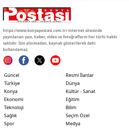
Samsun
Siirt
https://www.konyapostasi.com.tr/ internet sitesinde
Sinop
yayınlanan yazı, haber, video ve fotoğrafların her türlü hakkı
saklıdır. İzin alınmadan, kaynak gösterilerek dahi
Sivas
kullanılamaz.
Tekirdağ
Tokat
Güncel
Resmi İlanlar
Trabzon
Türkiye
Dünya
Konya
Kültür - Sanat
Tunceli
Ekonomi
Eğitim
Şanlıurfa
Teknoloji
Bilim
Sağlık
Seçim Özel
Uşak
Spor
Medya
Van