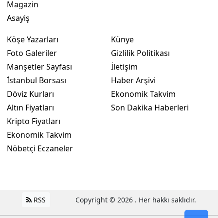
Magazin
Asayiş
Yozgat
Zonguldak
Köşe Yazarları
Künye
Foto Galeriler
Gizlilik Politikası
Aksaray
Manşetler Sayfası
İletişim
Bayburt
İstanbul Borsası
Haber Arşivi
Döviz Kurları
Ekonomik Takvim
Karaman
Altın Fiyatları
Son Dakika Haberleri
Kırıkkale
Kripto Fiyatları
Ekonomik Takvim
Batman
Nöbetçi Eczaneler
Şırnak
Bartın
Ardahan
RSS
Copyright © 2026 . Her hakkı saklıdır.
Iğdır