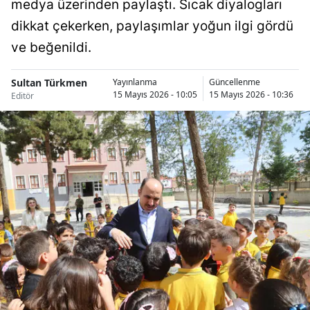
medya üzerinden paylaştı. Sıcak diyalogları
Bilecik
dikkat çekerken, paylaşımlar yoğun ilgi gördü
Bingöl
ve beğenildi.
Bitlis
Sultan Türkmen
Yayınlanma
Güncellenme
15 Mayıs 2026 - 10:05
15 Mayıs 2026 - 10:36
Editör
Bolu
Burdur
Bursa
Çanakkale
Çankırı
Çorum
Denizli
Diyarbakır