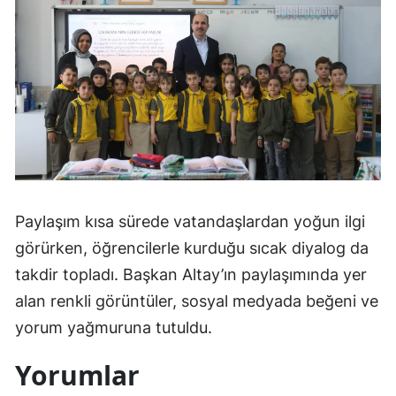
Mersin
İstanbul
İzmir
Kars
Kastamonu
Kayseri
Paylaşım kısa sürede vatandaşlardan yoğun ilgi
Kırklareli
görürken, öğrencilerle kurduğu sıcak diyalog da
takdir topladı. Başkan Altay’ın paylaşımında yer
Kırşehir
alan renkli görüntüler, sosyal medyada beğeni ve
Kocaeli
yorum yağmuruna tutuldu.
Konya
Yorumlar
Kütahya