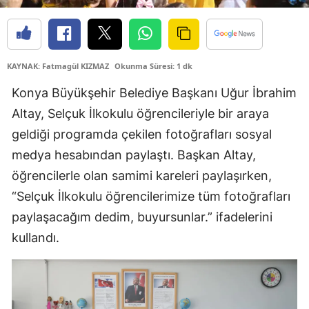
Edirne
Elazığ
KAYNAK: Fatmagül KIZMAZ
Okunma Süresi: 1 dk
Erzincan
Konya Büyükşehir Belediye Başkanı Uğur İbrahim
Erzurum
Altay
, Selçuk İlkokulu öğrencileriyle bir araya
Eskişehir
geldiği programda çekilen fotoğrafları sosyal
medya hesabından paylaştı. Başkan Altay,
Gaziantep
öğrencilerle olan samimi kareleri paylaşırken,
Giresun
“Selçuk İlkokulu öğrencilerimize tüm fotoğrafları
Gümüşhane
paylaşacağım dedim, buyursunlar.” ifadelerini
kullandı.
Hakkari
Hatay
Isparta