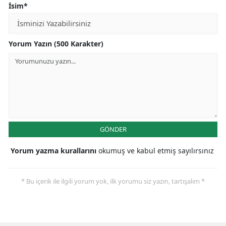
İsim*
Malatya
Manisa
Yorum Yazın (500 Karakter)
Kahramanmaraş
Mardin
Muğla
Muş
GÖNDER
Nevşehir
Yorum yazma kurallarını
okumuş ve kabul etmiş sayılırsınız
Niğde
Ordu
* Bu içerik ile ilgili yorum yok, ilk yorumu siz yazın, tartışalım *
Rize
Sakarya