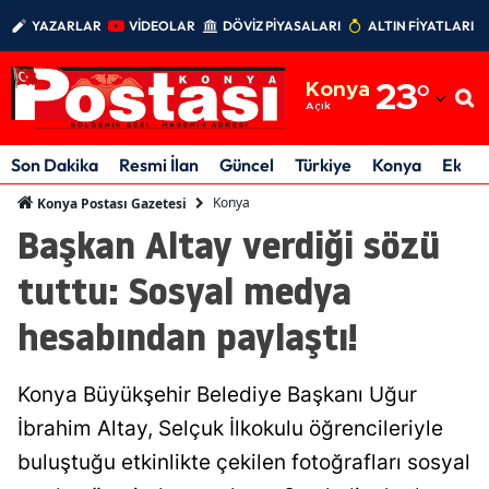
YAZARLAR
VİDEOLAR
DÖVİZ PİYASALARI
ALTIN FİYATLARI
Adana
Konya
23
°
Adıyaman
Açık
Afyonkarahisar
Son Dakika
Resmi İlan
Güncel
Türkiye
Konya
Ekon
Ağrı
Konya
Konya Postası Gazetesi
Başkan Altay verdiği sözü
Amasya
tuttu: Sosyal medya
Ankara
hesabından paylaştı!
Antalya
Artvin
Konya Büyükşehir Belediye Başkanı Uğur
Aydın
İbrahim Altay, Selçuk İlkokulu öğrencileriyle
buluştuğu etkinlikte çekilen fotoğrafları sosyal
Balıkesir