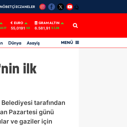
NÖBETÇİ ECZANELER
12
EURO
GRAM ALTIN
55,0191
6.581,91
%0.17
%0
% 1,38
in
Dünya
Asayiş
MENÜ
nin ilk
 Belediyesi tarafından
iran Pazartesi günü
ar ve gaziler için