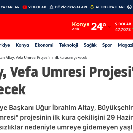
YAZARLAR
VİDEOLAR
DÖVİZ PİYASALARI
ALTIN FİYATLARI
Adana
Konya
24
°
DOLAR
Adıyaman
47,7073
Açık
Afyonkarahisar
rkiye
Konya
Ekonomi
Teknoloji
Sağlık
Spor
Magaz
Ağrı
an Altay, Vefa Umresi Projesi'nin ilk kurasını çekecek
, Vefa Umresi Projesi'
Amasya
Ankara
ecek
Antalya
Artvin
ye Başkanı Uğur İbrahim Altay, Büyükşehir
Aydın
resi" projesinin ilk kura çekilişini 29 Haz
ızlıklar nedeniyle umreye gidemeyen yaşlıl
Balıkesir