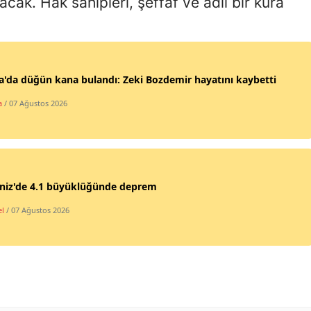
cak. Hak sahipleri, şeffaf ve adil bir kura
Mersin
İstanbul
İzmir
'da düğün kana bulandı: Zeki Bozdemir hayatını kaybetti
a
/ 07 Ağustos 2026
Kars
Kastamonu
Kayseri
niz'de 4.1 büyüklüğünde deprem
Kırklareli
l
/ 07 Ağustos 2026
Kırşehir
Kocaeli
Konya
Kütahya