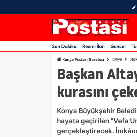
Son Dakika
Resmi İlan
Güncel
Tü
Konya
Başk
Konya Postası Gazetesi
Başkan Altay
kurasını çek
Konya Büyükşehir Beledi
hayata geçirilen "Vefa Um
gerçekleştirecek. İmkâns