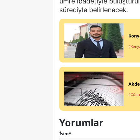
umre ibadetiyle buluşturula
süreciyle belirlenecek.
Konya
#Kony
Akde
#Günce
Yorumlar
İsim*