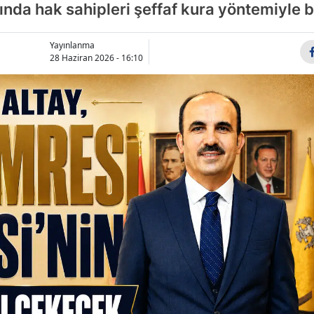
nda hak sahipleri şeffaf kura yöntemiyle b
Bilecik
Bingöl
Yayınlanma
28 Haziran 2026 - 16:10
Bitlis
Bolu
Burdur
Bursa
Çanakkale
Çankırı
Çorum
Denizli
Diyarbakır