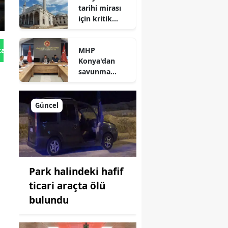
tarihi mirası
için kritik
süreç: Son
durum
MHP
tan Gönder
açıklandı
Konya'dan
savunma
sanayisinde
yeni hamle: İlk
toplantı
Güncel
yapıldı!
Park halindeki hafif
ticari araçta ölü
bulundu