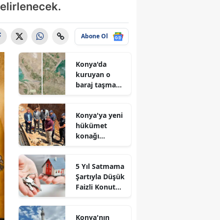
elirlenecek.
Abone Ol
Konya'da
kuruyan o
baraj taşma
noktasına
geldi
Konya'ya yeni
hükümet
konağı
geliyor: Temel
atıldı
5 Yıl Satmama
Şartıyla Düşük
Faizli Konut
Kredisi
Geliyor!
Konya'nın