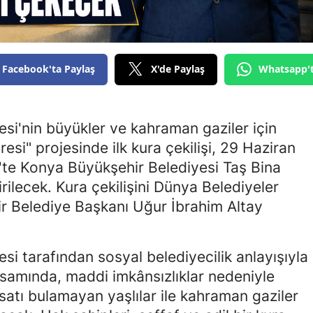
Edirne
Elazığ
Facebook'ta Paylaş
X'de Paylaş
Whatsapp'
Erzincan
Erzurum
si'nin büyükler ve kahraman gaziler için
Eskişehir
esi" projesinde ilk kura çekilişi, 29 Haziran
Gaziantep
'te Konya Büyükşehir Belediyesi Taş Bina
rilecek. Kura çekilişini Dünya Belediyeler
Giresun
ir Belediye Başkanı Uğur İbrahim Altay
Gümüşhane
Hakkari
i tarafından sosyal belediyecilik anlayışıyla
psamında, maddi imkânsızlıklar nedeniyle
Hatay
rsatı bulamayan yaşlılar ile kahraman gaziler
Isparta