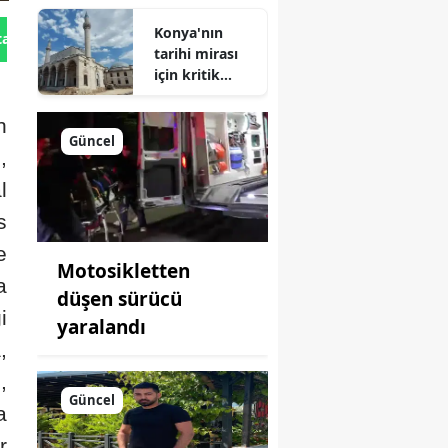
Geliyor!
Konya'nın
tan Gönder
tarihi mirası
için kritik
süreç: Son
durum
n
açıklandı
Güncel
,
l
s
e
Motosikletten
a
düşen sürücü
i
yaralandı
,
,
Güncel
a
r