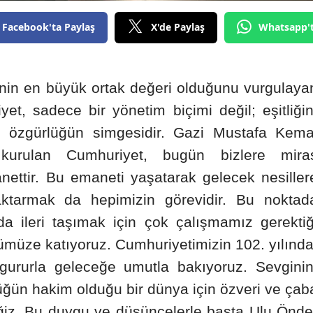
Edirne
Facebook'ta Paylaş
X'de Paylaş
Whatsapp'
Elazığ
Erzincan
i’nin en büyük ortak değeri olduğunu vurgulaya
Erzurum
t, sadece bir yönetim biçimi değil; eşitliğin
ve özgürlüğün simgesidir. Gazi Mustafa Kema
Eskişehir
e kurulan Cumhuriyet, bugün bizlere mira
Gaziantep
nettir. Bu emaneti yaşatarak gelecek nesiller
Giresun
aktarmak da hepimizin görevidir. Bu noktad
Gümüşhane
da ileri taşımak için çok çalışmamız gerektiğ
ümüze katıyoruz. Cumhuriyetimizin 102. yılında
Hakkari
gururla geleceğe umutla bakıyoruz. Sevginin
Hatay
ğün hakim olduğu bir dünya için özveri ve çab
Isparta
z. Bu duygu ve düşüncelerle başta Ulu Önde