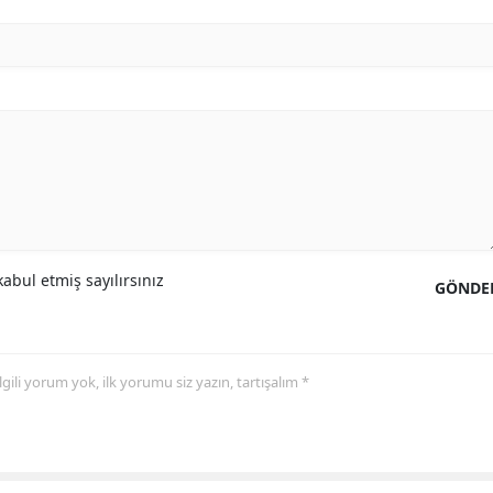
Samsun
Siirt
Sinop
Sivas
Tekirdağ
Tokat
abul etmiş sayılırsınız
GÖNDE
Trabzon
Tunceli
 ilgili yorum yok, ilk yorumu siz yazın, tartışalım *
Şanlıurfa
Uşak
Van