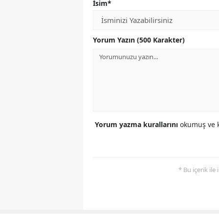
İsim*
Yorum Yazın (500 Karakter)
Yorum yazma kurallarını
okumuş ve k
* Bu içerik ile