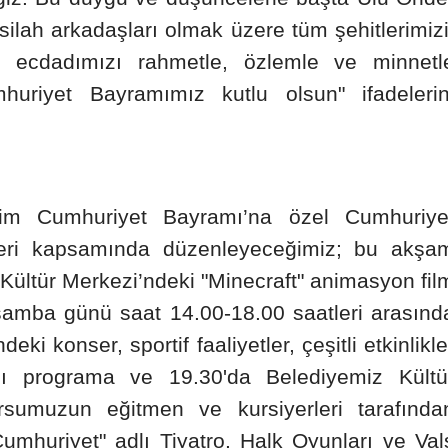
ilah arkadaşları olmak üzere tüm şehitlerimizi
Mersin
n ecdadımızı rahmetle, özlemle ve minnetl
İstanbul
riyet Bayramımız kutlu olsun" ifadelerin
İzmir
Kars
Kastamonu
im Cumhuriyet Bayramı’na özel Cumhuriye
Kayseri
kleri kapsamında düzenleyeceğimiz; bu akşa
Kırklareli
Kültür Merkezi’ndeki "Minecraft" animasyon fil
şamba günü saat 14.00-18.00 saatleri arasınd
Kırşehir
eki konser, sportif faaliyetler, çeşitli etkinlikle
Kocaeli
ğı programa ve 19.30'da Belediyemiz Kültü
Konya
rsumuzun eğitmen ve kursiyerleri tarafında
Kütahya
mhuriyet" adlı Tiyatro, Halk Oyunları ve Val