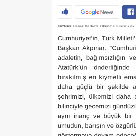
KAYNAK: Haber Merkezi
Okunma Süresi: 2 dk
Cumhuriyet’in, Türk Millet
Başkan Akpınar: “Cumhuriye
adaletin, bağımsızlığın 
Atatürk’ün önderliğind
bırakılmış en kıymetli ema
daha güçlü bir şekilde 
şehrimizi, ülkemizi daha 
bilinciyle gecemizi gündüz
aynı inanç ve büyük bir 
umudun, barışın ve özgürlü
göstermeye devam edeceği