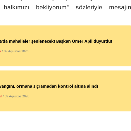
halkımızı bekliyorum” sözleriyle mesajın
Malatya
Manisa
Kahramanmaraş
'da mahalleler şenlenecek! Başkan Ömer Apil duyurdu!
Mardin
a
/ 09 Ağustos 2026
Muğla
Muş
Nevşehir
yangını, ormana sıçramadan kontrol altına alındı
Niğde
l
/ 09 Ağustos 2026
Ordu
Rize
Sakarya