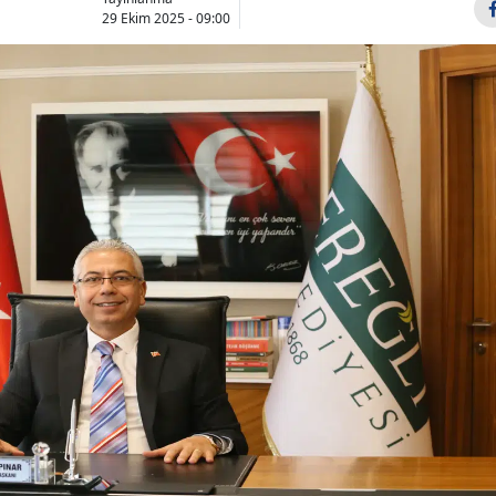
29 Ekim 2025 - 09:00
Bilecik
Bingöl
Bitlis
Bolu
Burdur
Bursa
Çanakkale
Çankırı
Çorum
Denizli
Diyarbakır