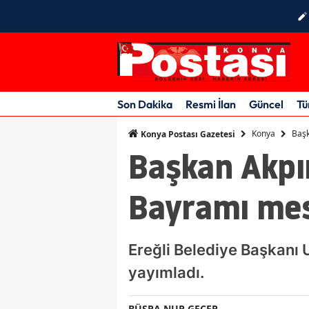
Son Dakika
Resmi İlan
Güncel
Tü
Konya
Başk
Konya Postası Gazetesi
Başkan Akpı
Bayramı mes
Ereğli Belediye Başkanı
yayımladı.
BÜŞRA NUR GEÇER