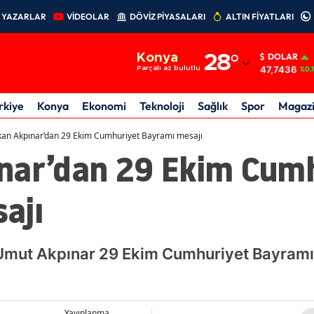
YAZARLAR
VİDEOLAR
DÖVİZ PİYASALARI
ALTIN FİYATLARI
Adana
Konya
28
°
DOLAR
Adıyaman
47,7436
Parçalı az bulutlu
%0.
Afyonkarahisar
rkiye
Konya
Ekonomi
Teknoloji
Sağlık
Spor
Magaz
Ağrı
an Akpınar’dan 29 Ekim Cumhuriyet Bayramı mesajı
nar’dan 29 Ekim Cum
Amasya
Ankara
ajı
Antalya
Artvin
 Umut Akpınar 29 Ekim Cumhuriyet Bayramı 
Aydın
Balıkesir
Yayınlanma