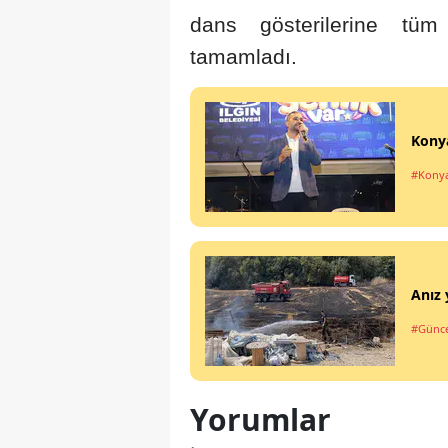
dans gösterilerine tüm 
tamamladı.
Konya
#Kony
Anız 
#Günce
Yorumlar