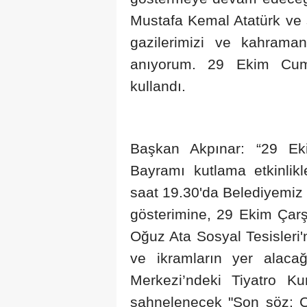
Mustafa Kemal Atatürk ve s
gazilerimizi ve kahrama
anıyorum. 29 Ekim Cumhu
kullandı.
Başkan Akpınar: “29 Ek
Bayramı kutlama etkinli
saat 19.30'da Belediyemiz 
gösterimine, 29 Ekim Çar
Oğuz Ata Sosyal Tesisleri'nd
ve ikramların yer alaca
Merkezi’ndeki Tiyatro Ku
sahnelenecek "Son söz: Cu