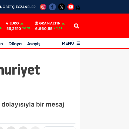
NÖBETÇİ ECZANELER
12
EURO
GRAM ALTIN
55,2510
6.660,55
18
%0.32
% 2,59
in
Dünya
Asayiş
MENÜ
huriyet
dolayısıyla bir mesaj