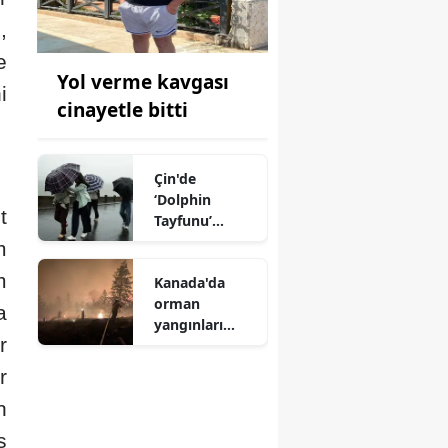
,
e
Yol verme kavgası
i
cinayetle bitti
Çin'de
‘Dolphin
t
Tayfunu’
nedeniyle
m
yaklaşık 390
m
Kanada'da
bin kişi tahliye
orman
edildi
a
yangınları
r
nedeniyle
yaklaşık 20
r
bin kişi için
n
tahliye emri
verildi
s