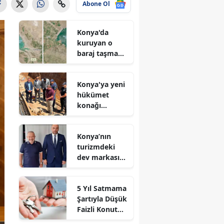
Abone Ol
Konya'da
kuruyan o
baraj taşma
noktasına
geldi
Konya'ya yeni
hükümet
konağı
geliyor: Temel
atıldı
Konya’nın
turizmdeki
dev markası
Nusret Argun,
Et sektöründe
5 Yıl Satmama
de zirveye
Şartıyla Düşük
oynuyor
Faizli Konut
Kredisi