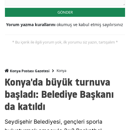
Malatya
GÖNDER
Manisa
Yorum yazma kurallarını
okumuş ve kabul etmiş sayılırsınız
Kahramanmaraş
* Bu içerik ile ilgili yorum yok, ilk yorumu siz yazın, tartışalım *
Mardin
Muğla
Muş
Konya
Konya Postası Gazetesi
Konya'da büyük turnuva
Nevşehir
başladı: Belediye Başkanı
Niğde
da katıldı
Ordu
Rize
Seydişehir Belediyesi, gençleri sporla
Sakarya