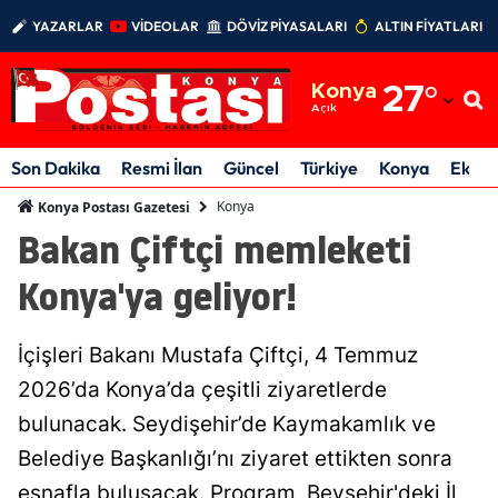
YAZARLAR
VİDEOLAR
DÖVİZ PİYASALARI
ALTIN FİYATLARI
Adana
Konya
27
°
Adıyaman
Açık
Afyonkarahisar
Son Dakika
Resmi İlan
Güncel
Türkiye
Konya
Ekon
Ağrı
Konya
Konya Postası Gazetesi
Bakan Çiftçi memleketi
Amasya
Konya'ya geliyor!
Ankara
Antalya
İçişleri Bakanı Mustafa Çiftçi, 4 Temmuz
Artvin
2026’da Konya’da çeşitli ziyaretlerde
bulunacak. Seydişehir’de Kaymakamlık ve
Aydın
Belediye Başkanlığı’nı ziyaret ettikten sonra
Balıkesir
esnafla buluşacak. Program, Beyşehir'deki İl