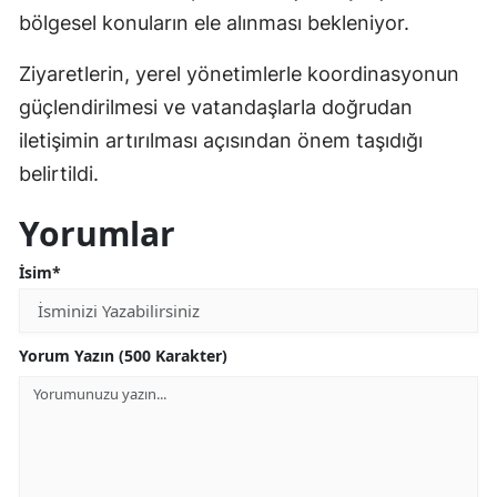
bölgesel konuların ele alınması bekleniyor.
Mersin
Ziyaretlerin, yerel yönetimlerle koordinasyonun
İstanbul
güçlendirilmesi ve vatandaşlarla doğrudan
İzmir
iletişimin artırılması açısından önem taşıdığı
Kars
belirtildi.
Kastamonu
Yorumlar
Kayseri
İsim*
Kırklareli
Kırşehir
Yorum Yazın (500 Karakter)
Kocaeli
Konya
Kütahya