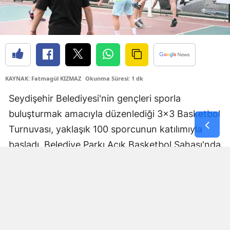
Yozgat
Zonguldak
Aksaray
KAYNAK: Fatmagül KIZMAZ
Okunma Süresi: 1 dk
Bayburt
Seydişehir Belediyesi'nin gençleri sporla
Karaman
buluşturmak amacıyla düzenlediği 3x3 Basketbol
Kırıkkale
Turnuvası, yaklaşık 100 sporcunun katılımıyla
başladı. Belediye Parkı Açık Basketbol Sahası'nda
Batman
başlayan organizasyonda genç sporcular,
Şırnak
kıyasıya mücadele ederek izleyenlere heyecan
Bartın
dolu anlar yaşattı.
Ardahan
Iğdır