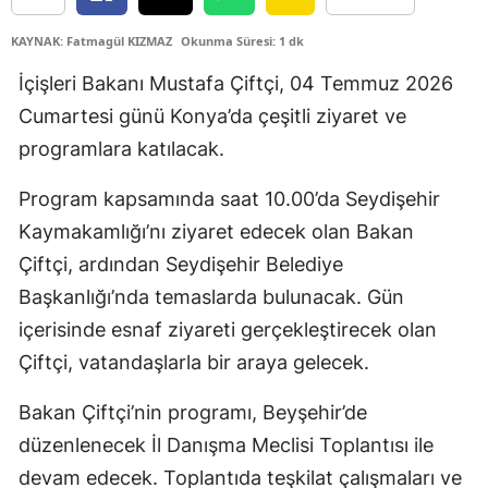
Edirne
KAYNAK: Fatmagül KIZMAZ
Okunma Süresi: 1 dk
Elazığ
İçişleri Bakanı Mustafa Çiftçi, 04 Temmuz 2026
Cumartesi günü Konya’da çeşitli ziyaret ve
Erzincan
programlara katılacak.
Erzurum
Program kapsamında saat 10.00’da Seydişehir
Eskişehir
Kaymakamlığı’nı ziyaret edecek olan Bakan
Gaziantep
Çiftçi, ardından Seydişehir Belediye
Giresun
Başkanlığı’nda temaslarda bulunacak. Gün
içerisinde esnaf ziyareti gerçekleştirecek olan
Gümüşhane
Çiftçi, vatandaşlarla bir araya gelecek.
Hakkari
Bakan Çiftçi’nin programı, Beyşehir’de
Hatay
düzenlenecek İl Danışma Meclisi Toplantısı ile
Isparta
devam edecek. Toplantıda teşkilat çalışmaları ve