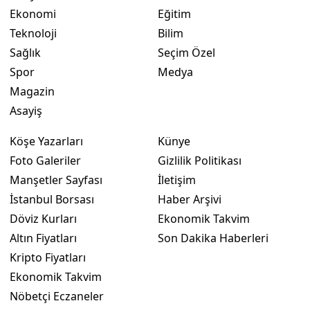
Ekonomi
Eğitim
Yozgat
Teknoloji
Bilim
Sağlık
Seçim Özel
Zonguldak
Spor
Medya
Aksaray
Magazin
Asayiş
Bayburt
Karaman
Köşe Yazarları
Künye
Foto Galeriler
Gizlilik Politikası
Kırıkkale
Manşetler Sayfası
İletişim
Batman
İstanbul Borsası
Haber Arşivi
Döviz Kurları
Ekonomik Takvim
Şırnak
Altın Fiyatları
Son Dakika Haberleri
Bartın
Kripto Fiyatları
Ekonomik Takvim
Ardahan
Nöbetçi Eczaneler
Iğdır