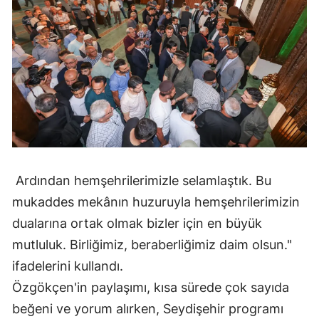
Mersin
İstanbul
İzmir
Kars
Kastamonu
Kayseri
Ardından hemşehrilerimizle selamlaştık. Bu
Kırklareli
mukaddes mekânın huzuruyla hemşehrilerimizin
dualarına ortak olmak bizler için en büyük
Kırşehir
mutluluk. Birliğimiz, beraberliğimiz daim olsun."
Kocaeli
ifadelerini kullandı.
Konya
Özgökçen'in paylaşımı, kısa sürede çok sayıda
beğeni ve yorum alırken, Seydişehir programı
Kütahya