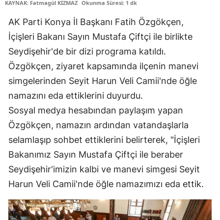
KAYNAK: Fatmagül KIZMAZ
Okunma Süresi: 1 dk
Edirne
AK Parti Konya İl Başkanı Fatih Özgökçen,
Elazığ
İçişleri Bakanı Sayın Mustafa Çiftçi ile birlikte
Seydişehir'de bir dizi programa katıldı.
Erzincan
Özgökçen, ziyaret kapsamında ilçenin manevi
Erzurum
simgelerinden Seyit Harun Veli Camii'nde öğle
Eskişehir
namazını eda ettiklerini duyurdu.
Sosyal medya hesabından paylaşım yapan
Gaziantep
Özgökçen, namazın ardından vatandaşlarla
Giresun
selamlaşıp sohbet ettiklerini belirterek, "İçişleri
Gümüşhane
Bakanımız Sayın Mustafa Çiftçi ile beraber
Seydişehir'imizin kalbi ve manevi simgesi Seyit
Hakkari
Harun Veli Camii'nde öğle namazımızı eda ettik.
Hatay
Isparta