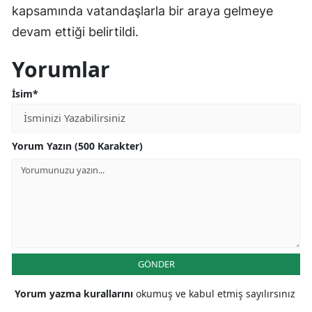
kapsamında vatandaşlarla bir araya gelmeye
Malatya
devam ettiği belirtildi.
Manisa
Yorumlar
Kahramanmaraş
İsim*
Mardin
Muğla
Yorum Yazın (500 Karakter)
Muş
Nevşehir
Niğde
Ordu
GÖNDER
Rize
Yorum yazma kurallarını
okumuş ve kabul etmiş sayılırsınız
Sakarya