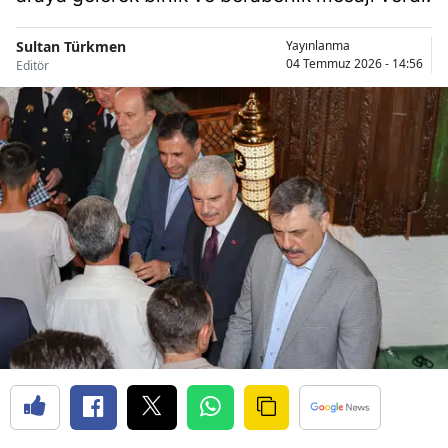
Bilecik
Sultan Türkmen
Yayınlanma
Bingöl
04 Temmuz 2026 - 14:56
Editör
Bitlis
Bolu
Burdur
Bursa
Çanakkale
Çankırı
Çorum
Denizli
Diyarbakır