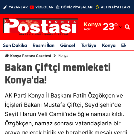
YAZARLAR
VİDEOLAR
DÖVİZ PİYASALARI
ALTIN FİYATLARI
Adana
Konya
23
°
Adıyaman
Açık
Afyonkarahisar
Son Dakika
Resmi İlan
Güncel
Türkiye
Konya
Ekon
Ağrı
Konya
Konya Postası Gazetesi
Bakan Çiftçi memleketi
Amasya
Konya'da!
Ankara
Antalya
AK Parti Konya İl Başkanı Fatih Özgökçen ve
Artvin
İçişleri Bakanı Mustafa Çiftçi, Seydişehir'de
Seyit Harun Veli Camii'nde öğle namazı kıldı.
Aydın
Özgökçen, namaz sonrası vatandaşlarla bir
Balıkesir
araya gelerek birlik ve beraberlik mesajı verdi.