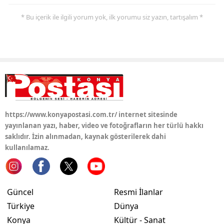
Samsun
* Bu içerik ile ilgili yorum yok, ilk yorumu siz yazın, tartışalım *
Siirt
Sinop
Sivas
Tekirdağ
https://www.konyapostasi.com.tr/ internet sitesinde
Tokat
yayınlanan yazı, haber, video ve fotoğrafların her türlü hakkı
saklıdır. İzin alınmadan, kaynak gösterilerek dahi
Trabzon
kullanılamaz.
Tunceli
Şanlıurfa
Güncel
Resmi İlanlar
Uşak
Türkiye
Dünya
Konya
Kültür - Sanat
Van