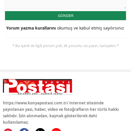
Yozgat
GÖNDER
Zonguldak
Yorum yazma kurallarını
okumuş ve kabul etmiş sayılırsınız
Aksaray
* Bu içerik ile ilgili yorum yok, ilk yorumu siz yazın, tartışalım *
Bayburt
Karaman
Kırıkkale
Batman
Şırnak
https://www.konyapostasi.com.tr/ internet sitesinde
Bartın
yayınlanan yazı, haber, video ve fotoğrafların her türlü hakkı
saklıdır. İzin alınmadan, kaynak gösterilerek dahi
Ardahan
kullanılamaz.
Iğdır