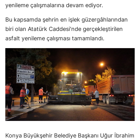
yenileme çalışmalarına devam ediyor.
Edirne
Bu kapsamda şehrin en işlek güzergâhlarından
Elazığ
biri olan Atatürk Caddesi'nde gerçekleştirilen
Erzincan
asfalt yenileme çalışması tamamlandı.
Erzurum
Eskişehir
Gaziantep
Giresun
Gümüşhane
Hakkari
Hatay
Konya Büyükşehir Belediye Başkanı Uğur İbrahim
Isparta