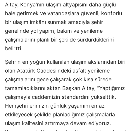
Altay, Konya'nın ulaşım altyapısını daha güçlü
Mersin
hale getirmek ve vatandaşlara güvenli, konforlu
İstanbul
bir ulaşım imkânı sunmak amacıyla şehir
genelinde yol yapım, bakım ve yenileme
İzmir
çalışmalarını planlı bir şekilde sürdürdüklerini
Kars
belirtti.
Kastamonu
Şehrin en yoğun kullanılan ulaşım akslarından biri
Kayseri
olan Atatürk Caddesi'ndeki asfalt yenileme
çalışmalarını gece çalışarak çok kısa sürede
Kırklareli
tamamladıklarını aktan Başkan Altay, “Yaptığımız
Kırşehir
çalışmayla caddemizin standardını yükselttik.
Kocaeli
Hemşehrilerimizin günlük yaşamını en az
etkileyecek şekilde planladığımız çalışmalarla
Konya
ulaşım kalitesini artırmaya devam ediyoruz.
Kütahya