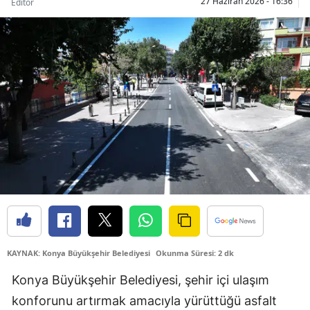
27 Haziran 2026 - 16:36
Editör
Bilecik
Bingöl
Bitlis
Bolu
Burdur
Bursa
Çanakkale
Çankırı
Çorum
KAYNAK: Konya Büyükşehir Belediyesi
Okunma Süresi: 2 dk
Denizli
Konya Büyükşehir Belediyesi, şehir içi ulaşım
Diyarbakır
konforunu artırmak amacıyla yürüttüğü asfalt