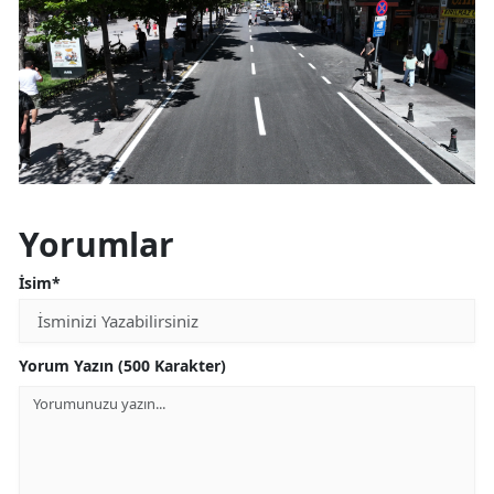
Samsun
Siirt
Sinop
Sivas
Tekirdağ
Yorumlar
Tokat
İsim*
Trabzon
Tunceli
Yorum Yazın (500 Karakter)
Şanlıurfa
Uşak
Van