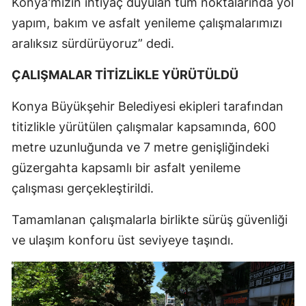
Konya'mızın ihtiyaç duyulan tüm noktalarında yol
Malatya
yapım, bakım ve asfalt yenileme çalışmalarımızı
aralıksız sürdürüyoruz” dedi.
Manisa
ÇALIŞMALAR TİTİZLİKLE YÜRÜTÜLDÜ
Kahramanmaraş
Mardin
Konya Büyükşehir Belediyesi ekipleri tarafından
titizlikle yürütülen çalışmalar kapsamında, 600
Muğla
metre uzunluğunda ve 7 metre genişliğindeki
Muş
güzergahta kapsamlı bir asfalt yenileme
çalışması gerçekleştirildi.
Nevşehir
Niğde
Tamamlanan çalışmalarla birlikte sürüş güvenliği
ve ulaşım konforu üst seviyeye taşındı.
Ordu
Rize
Sakarya