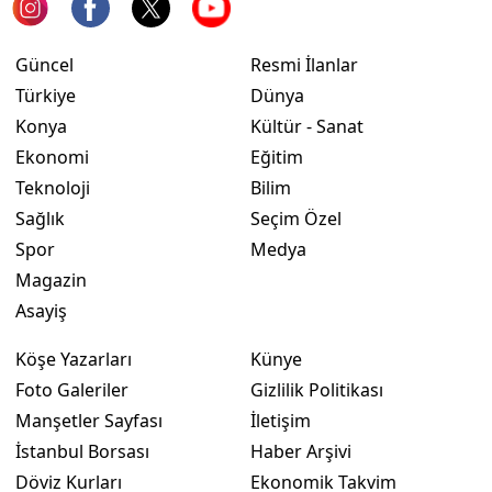
Yalova
Güncel
Resmi İlanlar
Karabük
Türkiye
Dünya
Konya
Kültür - Sanat
Kilis
Ekonomi
Eğitim
Osmaniye
Teknoloji
Bilim
Sağlık
Seçim Özel
Düzce
Spor
Medya
Magazin
Asayiş
Köşe Yazarları
Künye
Foto Galeriler
Gizlilik Politikası
Manşetler Sayfası
İletişim
İstanbul Borsası
Haber Arşivi
Döviz Kurları
Ekonomik Takvim