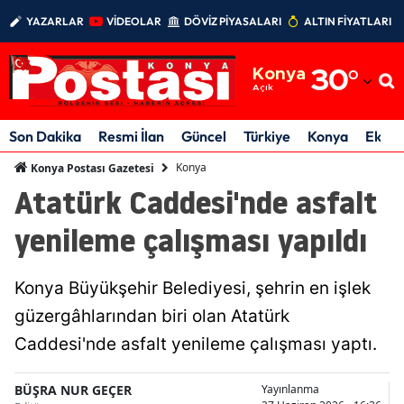
YAZARLAR
VİDEOLAR
DÖVİZ PİYASALARI
ALTIN FİYATLARI
Adana
Konya
30
°
Adıyaman
Açık
Afyonkarahisar
Son Dakika
Resmi İlan
Güncel
Türkiye
Konya
Ekon
Ağrı
Konya
Konya Postası Gazetesi
Atatürk Caddesi'nde asfalt
Amasya
yenileme çalışması yapıldı
Ankara
Antalya
Konya Büyükşehir Belediyesi, şehrin en işlek
Artvin
güzergâhlarından biri olan Atatürk
Caddesi'nde asfalt yenileme çalışması yaptı.
Aydın
Balıkesir
BÜŞRA NUR GEÇER
Yayınlanma