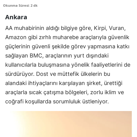
Okunma Süresi: 2 dk
Edirne
Ankara
Elazığ
AA muhabirinin aldığı bilgiye göre, Kirpi, Vuran,
Erzincan
Amazon gibi zırhlı muharebe araçlarıyla güvenlik
Erzurum
güçlerinin güvenli şekilde görev yapmasına katkı
sağlayan BMC, araçlarının yurt dışındaki
Eskişehir
kullanıcılarla buluşmasına yönelik faaliyetlerini de
Gaziantep
sürdürüyor. Dost ve müttefik ülkelerin bu
alandaki ihtiyaçlarını karşılayan şirket, ürettiği
Giresun
araçlarla sıcak çatışma bölgeleri, zorlu iklim ve
Gümüşhane
coğrafi koşullarda sorumluluk üstleniyor.
Hakkari
Hatay
Isparta