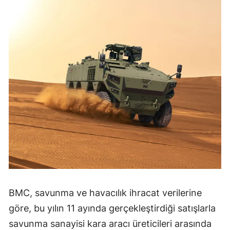
Mersin
İstanbul
İzmir
Kars
Kastamonu
Kayseri
Kırklareli
Kırşehir
Kocaeli
BMC, savunma ve havacılık ihracat verilerine
Konya
göre, bu yılın 11 ayında gerçekleştirdiği satışlarla
savunma sanayisi kara aracı üreticileri arasında
Kütahya