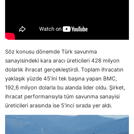
Samsun
Siirt
Sinop
Sivas
Söz konusu dönemde Türk savunma
Tekirdağ
sanayisindeki kara aracı üreticileri 428 milyon
dolarlık ihracat gerçekleştirdi. Toplam ihracatın
Tokat
yaklaşık yüzde 45'ini tek başına yapan BMC,
Trabzon
192,6 milyon dolarla bu alanda lider oldu. Şirket,
Tunceli
ihracat performansıyla tüm savunma sanayisi
üreticileri arasında ise 5'inci sırada yer aldı.
Şanlıurfa
Uşak
Van