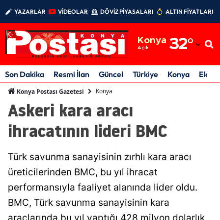
YAZARLAR
VİDEOLAR
DÖVİZ PİYASALARI
ALTIN FİYATLARI
Adana
Konya
32
°
Adıyaman
Açık
Afyonkarahisar
Son Dakika
Resmi İlan
Güncel
Türkiye
Konya
Ekon
Ağrı
Konya
Konya Postası Gazetesi
Askeri kara aracı
Amasya
ihracatının lideri BMC
Ankara
Antalya
Türk savunma sanayisinin zırhlı kara aracı
Artvin
üreticilerinden BMC, bu yıl ihracat
performansıyla faaliyet alanında lider oldu.
Aydın
BMC, Türk savunma sanayisinin kara
Balıkesir
araçlarında bu yıl yaptığı 428 milyon dolarlık