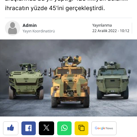
Bilecik
ihracatın yüzde 45'ini gerçekleştirdi.
Bingöl
Admin
Yayınlanma
22 Aralık 2022 - 10:12
Yayın Koordinatörü
Bitlis
Bolu
Burdur
Bursa
Çanakkale
Çankırı
Çorum
Denizli
Diyarbakır