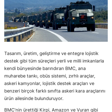
Yozgat
Zonguldak
Aksaray
Bayburt
Karaman
Tasarım, üretim, geliştirme ve entegre lojistik
Kırıkkale
destek gibi tüm süreçleri yerli ve milli imkanlarla
kendi bünyesinde barındıran BMC, ana
Batman
muharebe tankı, obüs sistemi, zırhlı araçlar,
Şırnak
askeri kamyonlar, lojistik destek araçları ve
benzeri birçok farklı sınıfta askeri kara araçlarını
Bartın
ürün ailesinde bulunduruyor.
Ardahan
BMC'nin ürettiği Kirpi, Amazon ve Vuran gibi
Iğdır