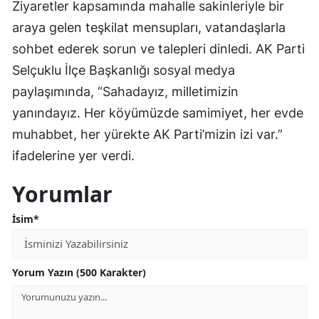
Ziyaretler kapsamında mahalle sakinleriyle bir
Mersin
araya gelen teşkilat mensupları, vatandaşlarla
sohbet ederek sorun ve talepleri dinledi. AK Parti
İstanbul
Selçuklu İlçe Başkanlığı sosyal medya
İzmir
paylaşımında, “Sahadayız, milletimizin
Kars
yanındayız. Her köyümüzde samimiyet, her evde
muhabbet, her yürekte AK Parti’mizin izi var.”
Kastamonu
ifadelerine yer verdi.
Kayseri
Yorumlar
Kırklareli
İsim*
Kırşehir
Kocaeli
Yorum Yazın (500 Karakter)
Konya
Kütahya