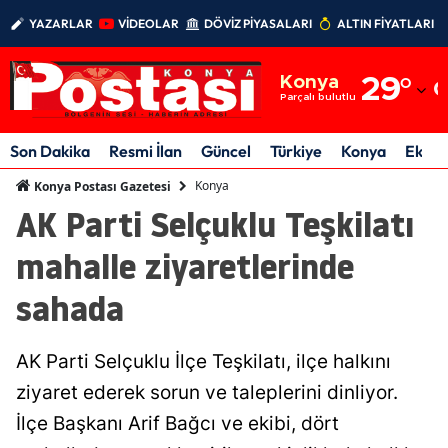
YAZARLAR
VİDEOLAR
DÖVİZ PİYASALARI
ALTIN FİYATLARI
Adana
Konya
29
°
Adıyaman
Parçalı bulutlu
Afyonkarahisar
Son Dakika
Resmi İlan
Güncel
Türkiye
Konya
Ekon
Ağrı
Konya
Konya Postası Gazetesi
AK Parti Selçuklu Teşkilatı
Amasya
mahalle ziyaretlerinde
Ankara
sahada
Antalya
Artvin
AK Parti Selçuklu İlçe Teşkilatı, ilçe halkını
Aydın
ziyaret ederek sorun ve taleplerini dinliyor.
İlçe Başkanı Arif Bağcı ve ekibi, dört
Balıkesir