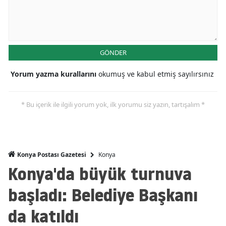
Malatya
Manisa
GÖNDER
Kahramanmaraş
Yorum yazma kurallarını
okumuş ve kabul etmiş sayılırsınız
Mardin
Muğla
* Bu içerik ile ilgili yorum yok, ilk yorumu siz yazın, tartışalım *
Muş
Nevşehir
Konya
Konya Postası Gazetesi
Niğde
Konya'da büyük turnuva
Ordu
başladı: Belediye Başkanı
Rize
da katıldı
Sakarya