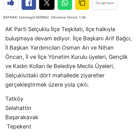
Edirne
KAYNAK: Fatmagül KIZMAZ
Okunma Süresi: 1 dk
Elazığ
AK Parti Selçuklu İlçe Teşkilatı, ilçe halkıyla
Erzincan
buluşmaya devam ediyor. İlçe Başkanı Arif Bağcı,
Erzurum
İl Başkan Yardımcıları Osman Arı ve Nihan
Öncan, İl ve İlçe Yönetim Kurulu üyeleri, Gençlik
Eskişehir
ve Kadın Kolları ile Belediye Meclis Üyeleri,
Gaziantep
Selçuklu’daki dört mahallede ziyaretler
Giresun
gerçekleştirmek üzere yola çıktı.
Gümüşhane
Tatköy
Selahattin
Hakkari
Başarakavak
Hatay
Tepekent
Isparta