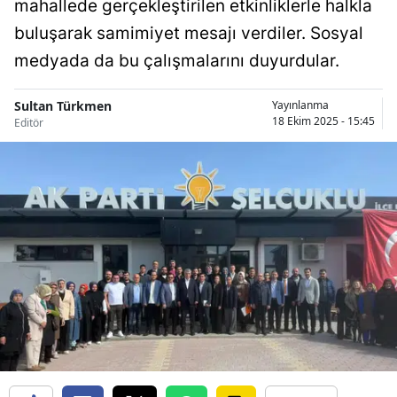
mahallede gerçekleştirilen etkinliklerle halkla
Bilecik
buluşarak samimiyet mesajı verdiler. Sosyal
Bingöl
medyada da bu çalışmalarını duyurdular.
Bitlis
Sultan Türkmen
Yayınlanma
18 Ekim 2025 - 15:45
Editör
Bolu
Burdur
Bursa
Çanakkale
Çankırı
Çorum
Denizli
Diyarbakır