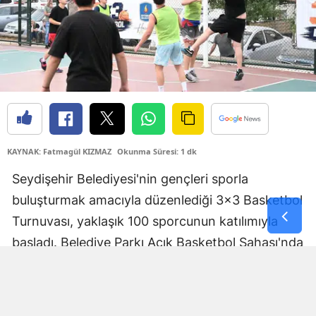
Yozgat
Zonguldak
Aksaray
Bayburt
Karaman
KAYNAK: Fatmagül KIZMAZ
Okunma Süresi: 1 dk
Kırıkkale
Seydişehir Belediyesi'nin gençleri sporla
Batman
buluşturmak amacıyla düzenlediği 3x3 Basketbol
Turnuvası, yaklaşık 100 sporcunun katılımıyla
Şırnak
başladı. Belediye Parkı Açık Basketbol Sahası'nda
Bartın
başlayan organizasyonda genç sporcular,
kıyasıya mücadele ederek izleyenlere heyecan
Ardahan
dolu anlar yaşattı.
Iğdır