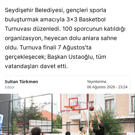
Seydişehir Belediyesi, gençleri sporla
Samsun
buluşturmak amacıyla 3x3 Basketbol
Siirt
Turnuvası düzenledi. 100 sporcunun katıldığı
Sinop
organizasyon, heyecan dolu anlara sahne
oldu. Turnuva finali 7 Ağustos'ta
Sivas
gerçekleşecek; Başkan Ustaoğlu, tüm
Tekirdağ
vatandaşları davet etti.
Tokat
Sultan Türkmen
Yayınlanma
Trabzon
06 Ağustos 2026 - 23:24
Editör
Tunceli
Şanlıurfa
Uşak
Van