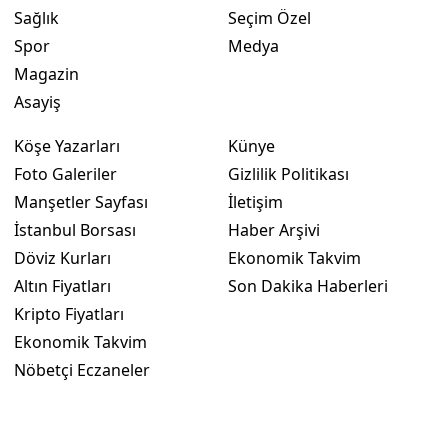
Sağlık
Seçim Özel
Yalova
Spor
Medya
Magazin
Karabük
Asayiş
Kilis
Köşe Yazarları
Künye
Osmaniye
Foto Galeriler
Gizlilik Politikası
Manşetler Sayfası
İletişim
Düzce
İstanbul Borsası
Haber Arşivi
Döviz Kurları
Ekonomik Takvim
Altın Fiyatları
Son Dakika Haberleri
Kripto Fiyatları
Ekonomik Takvim
Nöbetçi Eczaneler