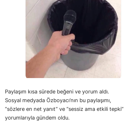
Malatya
Manisa
Kahramanmaraş
Mardin
Muğla
Muş
Nevşehir
Paylaşım kısa sürede beğeni ve yorum aldı.
Niğde
Sosyal medyada Özboyacı’nın bu paylaşımı,
Ordu
“sözlere en net yanıt” ve “sessiz ama etkili tepki”
Rize
yorumlarıyla gündem oldu.
Sakarya