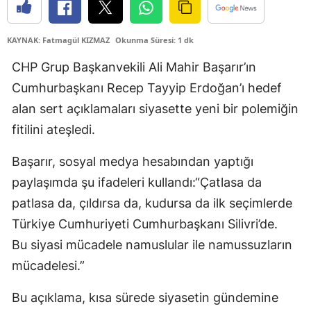
Edirne
KAYNAK: Fatmagül KIZMAZ
Okunma Süresi: 1 dk
Elazığ
CHP Grup Başkanvekili Ali Mahir Başarır’ın
Erzincan
Cumhurbaşkanı Recep Tayyip Erdoğan’ı hedef
Erzurum
alan sert açıklamaları siyasette yeni bir polemiğin
fitilini ateşledi.
Eskişehir
Gaziantep
Başarır, sosyal medya hesabından yaptığı
paylaşımda şu ifadeleri kullandı:“Çatlasa da
Giresun
patlasa da, çıldırsa da, kudursa da ilk seçimlerde
Gümüşhane
Türkiye Cumhuriyeti Cumhurbaşkanı Silivri’de.
Bu siyasi mücadele namuslular ile namussuzların
Hakkari
mücadelesi.”
Hatay
Bu açıklama, kısa sürede siyasetin gündemine
Isparta