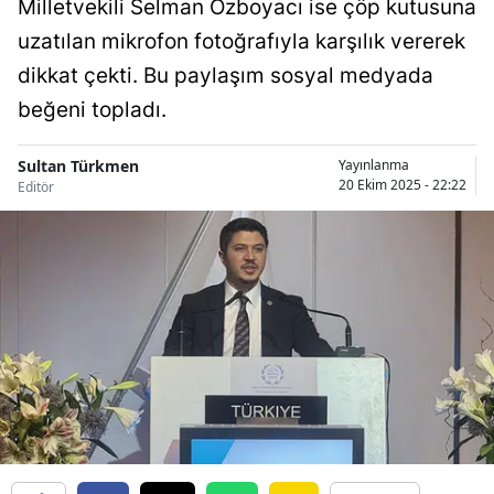
Milletvekili Selman Özboyacı ise çöp kutusuna
Bilecik
uzatılan mikrofon fotoğrafıyla karşılık vererek
Bingöl
dikkat çekti. Bu paylaşım sosyal medyada
beğeni topladı.
Bitlis
Bolu
Sultan Türkmen
Yayınlanma
20 Ekim 2025 - 22:22
Editör
Burdur
Bursa
Çanakkale
Çankırı
Çorum
Denizli
Diyarbakır