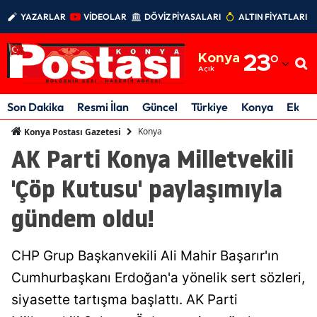
YAZARLAR
VİDEOLAR
DÖVİZ PİYASALARI
ALTIN FİYATLARI
Adana
Konya
23
°
Adıyaman
Açık
Afyonkarahisar
Son Dakika
Resmi İlan
Güncel
Türkiye
Konya
Ekon
Ağrı
Konya
Konya Postası Gazetesi
AK Parti Konya Milletvekili
Amasya
'Çöp Kutusu' paylaşımıyla
Ankara
gündem oldu!
Antalya
Artvin
CHP Grup Başkanvekili Ali Mahir Başarır'ın
Aydın
Cumhurbaşkanı Erdoğan'a yönelik sert sözleri,
siyasette tartışma başlattı. AK Parti
Balıkesir