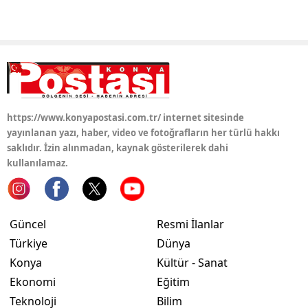
Yozgat
Zonguldak
Aksaray
Bayburt
https://www.konyapostasi.com.tr/ internet sitesinde
yayınlanan yazı, haber, video ve fotoğrafların her türlü hakkı
Karaman
saklıdır. İzin alınmadan, kaynak gösterilerek dahi
kullanılamaz.
Kırıkkale
Batman
Şırnak
Güncel
Resmi İlanlar
Türkiye
Dünya
Bartın
Konya
Kültür - Sanat
Ardahan
Ekonomi
Eğitim
Teknoloji
Bilim
Iğdır