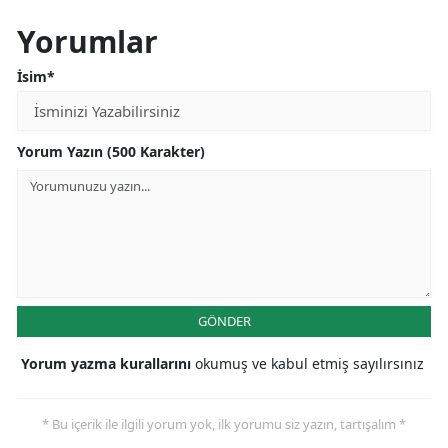
Yorumlar
Samsun
Siirt
İsim*
Sinop
Yorum Yazın (500 Karakter)
Sivas
Tekirdağ
Tokat
Trabzon
Tunceli
GÖNDER
Şanlıurfa
Yorum yazma kurallarını
okumuş ve kabul etmiş sayılırsınız
Uşak
* Bu içerik ile ilgili yorum yok, ilk yorumu siz yazın, tartışalım *
Van