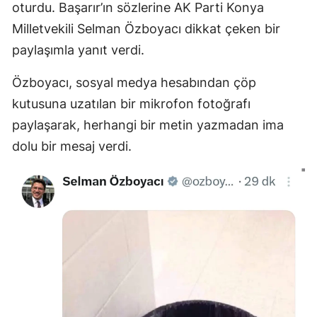
oturdu. Başarır’ın sözlerine AK Parti Konya
Mersin
Milletvekili Selman Özboyacı dikkat çeken bir
İstanbul
paylaşımla yanıt verdi.
İzmir
Özboyacı, sosyal medya hesabından çöp
kutusuna uzatılan bir mikrofon fotoğrafı
Kars
paylaşarak, herhangi bir metin yazmadan ima
Kastamonu
dolu bir mesaj verdi.
Kayseri
Kırklareli
Kırşehir
Kocaeli
Konya
Kütahya