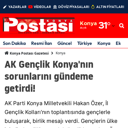
YAZARLAR
VİDEOLAR
DÖVİZ PİYASALARI
ALTIN FİYATLARI
Adana
Konya
31
°
Adıyaman
Açık
Afyonkarahisar
Son Dakika
Resmi İlan
Güncel
Türkiye
Konya
Ekon
Ağrı
Konya
Konya Postası Gazetesi
AK Gençlik Konya'nın
Amasya
sorunlarını gündeme
Ankara
getirdi!
Antalya
Artvin
AK Parti Konya Milletvekili Hakan Özer, İl
Aydın
Gençlik Kolları'nın toplantısında gençlerle
buluşarak, birlik mesajı verdi. Gençlerin ülke
Balıkesir