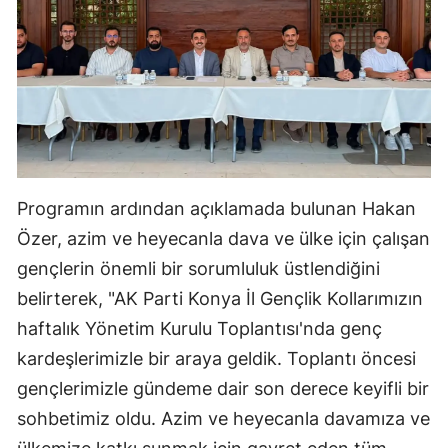
Mersin
İstanbul
İzmir
Kars
Kastamonu
Programın ardından açıklamada bulunan Hakan
Kayseri
Özer, azim ve heyecanla dava ve ülke için çalışan
gençlerin önemli bir sorumluluk üstlendiğini
Kırklareli
belirterek, "AK Parti Konya İl Gençlik Kollarımızın
Kırşehir
haftalık Yönetim Kurulu Toplantısı'nda genç
Kocaeli
kardeşlerimizle bir araya geldik. Toplantı öncesi
gençlerimizle gündeme dair son derece keyifli bir
Konya
sohbetimiz oldu. Azim ve heyecanla davamıza ve
Kütahya