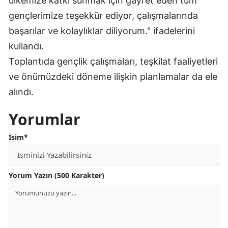
ülkemize katkı sunmak için gayret eden tüm
gençlerimize teşekkür ediyor, çalışmalarında
Malatya
başarılar ve kolaylıklar diliyorum." ifadelerini
Manisa
kullandı.
Kahramanmaraş
Toplantıda gençlik çalışmaları, teşkilat faaliyetleri
ve önümüzdeki döneme ilişkin planlamalar da ele
Mardin
alındı.
Muğla
Yorumlar
Muş
İsim*
Nevşehir
Niğde
Yorum Yazın (500 Karakter)
Ordu
Rize
Sakarya