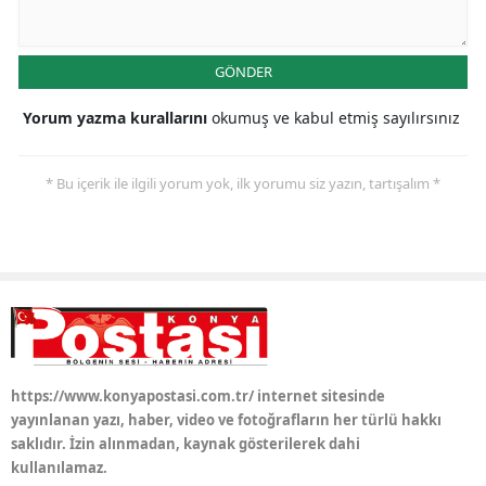
Samsun
GÖNDER
Siirt
Yorum yazma kurallarını
okumuş ve kabul etmiş sayılırsınız
Sinop
Sivas
* Bu içerik ile ilgili yorum yok, ilk yorumu siz yazın, tartışalım *
Tekirdağ
Tokat
Trabzon
Tunceli
Şanlıurfa
https://www.konyapostasi.com.tr/ internet sitesinde
yayınlanan yazı, haber, video ve fotoğrafların her türlü hakkı
Uşak
saklıdır. İzin alınmadan, kaynak gösterilerek dahi
kullanılamaz.
Van