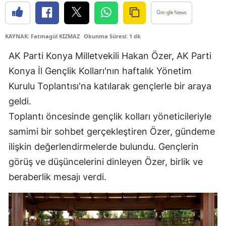
Edirne
Elazığ
KAYNAK: Fatmagül KIZMAZ
Okunma Süresi: 1 dk
Erzincan
AK Parti Konya Milletvekili Hakan Özer, AK Parti
Konya İl Gençlik Kolları'nın haftalık Yönetim
Erzurum
Kurulu Toplantısı'na katılarak gençlerle bir araya
Eskişehir
geldi.
Toplantı öncesinde gençlik kolları yöneticileriyle
Gaziantep
samimi bir sohbet gerçekleştiren Özer, gündeme
Giresun
ilişkin değerlendirmelerde bulundu. Gençlerin
Gümüşhane
görüş ve düşüncelerini dinleyen Özer, birlik ve
beraberlik mesajı verdi.
Hakkari
Hatay
Isparta