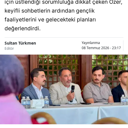
için üstlendiği sorumluluğa dikkat çeken Özer,
Bilecik
keyifli sohbetlerin ardından gençlik
Bingöl
faaliyetlerini ve gelecekteki planları
değerlendirdi.
Bitlis
Bolu
Sultan Türkmen
Yayınlanma
08 Temmuz 2026 - 23:17
Editör
Burdur
Bursa
Çanakkale
Çankırı
Çorum
Denizli
Diyarbakır