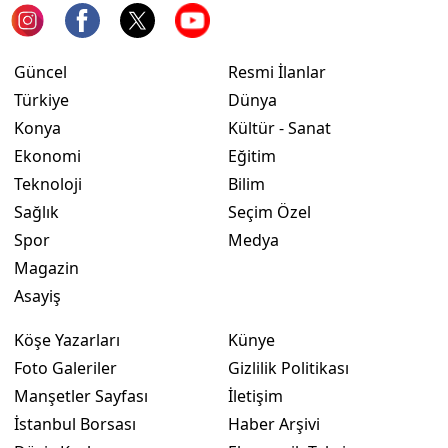
Yozgat
Güncel
Resmi İlanlar
Zonguldak
Türkiye
Dünya
Aksaray
Konya
Kültür - Sanat
Ekonomi
Eğitim
Bayburt
Teknoloji
Bilim
Karaman
Sağlık
Seçim Özel
Spor
Medya
Kırıkkale
Magazin
Batman
Asayiş
Şırnak
Köşe Yazarları
Künye
Bartın
Foto Galeriler
Gizlilik Politikası
Manşetler Sayfası
İletişim
Ardahan
İstanbul Borsası
Haber Arşivi
Iğdır