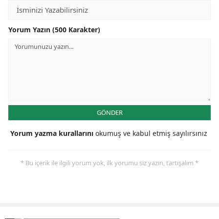
Yalova
Yorum Yazın (500 Karakter)
Karabük
Kilis
Osmaniye
Düzce
GÖNDER
Yorum yazma kurallarını
okumuş ve kabul etmiş sayılırsınız
* Bu içerik ile ilgili yorum yok, ilk yorumu siz yazın, tartışalım *