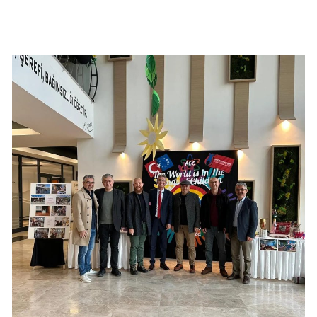
Mersin
İstanbul
İzmir
Kars
Kastamonu
Kayseri
Kırklareli
Kırşehir
Kocaeli
Konya
Kütahya