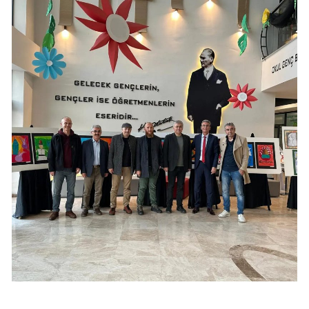
Edirne
Elazığ
Erzincan
Erzurum
Eskişehir
Gaziantep
Giresun
Gümüşhane
Hakkari
Hatay
Isparta