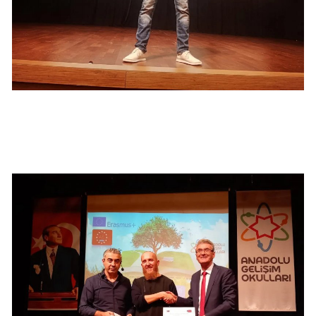
Samsun
Siirt
Sinop
Sivas
Tekirdağ
Tokat
Trabzon
Tunceli
Şanlıurfa
Uşak
Van