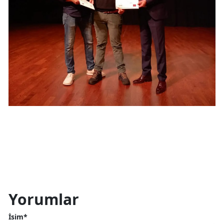
Yozgat
Zonguldak
Aksaray
Bayburt
Karaman
Kırıkkale
Batman
Şırnak
Bartın
Yorumlar
Ardahan
İsim*
Iğdır