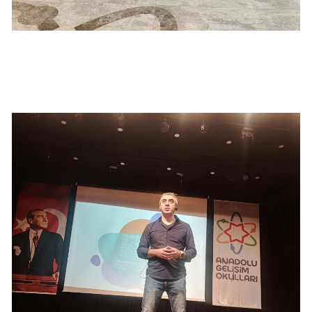
Malatya
Manisa
Kahramanmaraş
Mardin
Muğla
Muş
Nevşehir
Niğde
Ordu
Rize
Sakarya