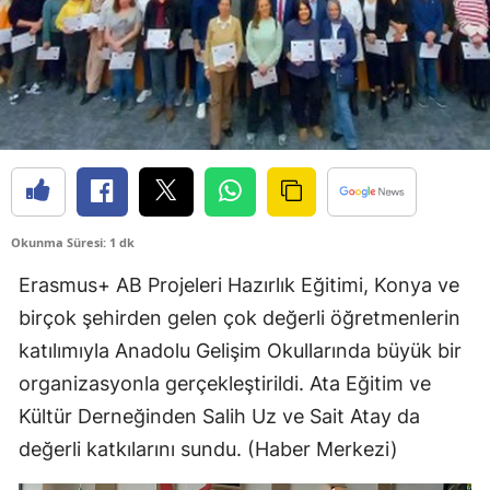
Bilecik
Bingöl
Bitlis
Bolu
Burdur
Okunma Süresi: 1 dk
Bursa
Erasmus+ AB Projeleri Hazırlık Eğitimi, Konya ve
Çanakkale
birçok şehirden gelen çok değerli öğretmenlerin
Çankırı
katılımıyla Anadolu Gelişim Okullarında büyük bir
organizasyonla gerçekleştirildi. Ata Eğitim ve
Çorum
Kültür Derneğinden Salih Uz ve Sait Atay da
Denizli
değerli katkılarını sundu. (Haber Merkezi)
Diyarbakır