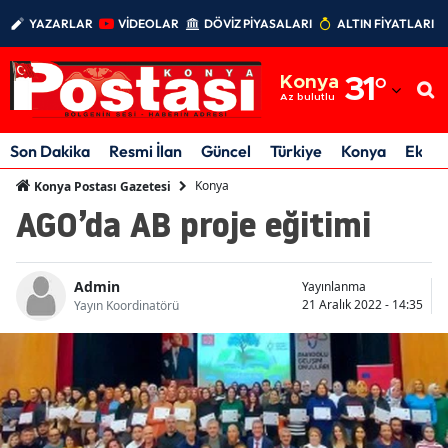
YAZARLAR
VİDEOLAR
DÖVİZ PİYASALARI
ALTIN FİYATLARI
Adana
Konya
31
°
Adıyaman
Az bulutlu
Afyonkarahisar
Son Dakika
Resmi İlan
Güncel
Türkiye
Konya
Ekon
Ağrı
Konya
Konya Postası Gazetesi
AGO’da AB proje eğitimi
Amasya
Ankara
Admin
Yayınlanma
21 Aralık 2022 - 14:35
Antalya
Yayın Koordinatörü
Artvin
Aydın
Balıkesir