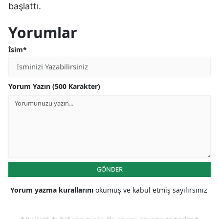
başlattı.
Mersin
Yorumlar
İstanbul
İsim*
İzmir
Kars
Yorum Yazın (500 Karakter)
Kastamonu
Kayseri
Kırklareli
Kırşehir
GÖNDER
Kocaeli
Yorum yazma kurallarını
okumuş ve kabul etmiş sayılırsınız
Konya
Kütahya