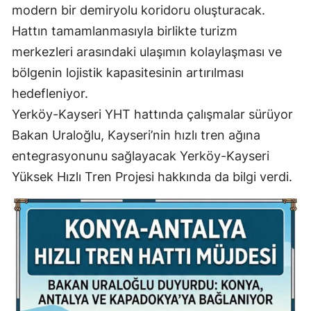
modern bir demiryolu koridoru oluşturacak.
Yalova
Hattın tamamlanmasıyla birlikte turizm
merkezleri arasındaki ulaşımın kolaylaşması ve
Karabük
bölgenin lojistik kapasitesinin artırılması
Kilis
hedefleniyor.
Osmaniye
Yerköy-Kayseri YHT hattında çalışmalar sürüyor
Bakan Uraloğlu, Kayseri’nin hızlı tren ağına
Düzce
entegrasyonunu sağlayacak Yerköy-Kayseri
Yüksek Hızlı Tren Projesi hakkında da bilgi verdi.