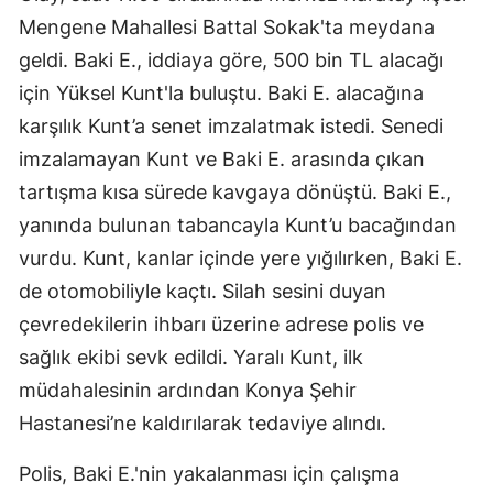
Mengene Mahallesi Battal Sokak'ta meydana
Edirne
geldi. Baki E., iddiaya göre, 500 bin TL alacağı
Elazığ
için Yüksel Kunt'la buluştu. Baki E. alacağına
Erzincan
karşılık Kunt’a senet imzalatmak istedi. Senedi
imzalamayan Kunt ve Baki E. arasında çıkan
Erzurum
tartışma kısa sürede kavgaya dönüştü. Baki E.,
Eskişehir
yanında bulunan tabancayla Kunt’u bacağından
Gaziantep
vurdu. Kunt, kanlar içinde yere yığılırken, Baki E.
de otomobiliyle kaçtı. Silah sesini duyan
Giresun
çevredekilerin ihbarı üzerine adrese polis ve
Gümüşhane
sağlık ekibi sevk edildi. Yaralı Kunt, ilk
Hakkari
müdahalesinin ardından Konya Şehir
Hastanesi’ne kaldırılarak tedaviye alındı.
Hatay
Polis, Baki E.'nin yakalanması için çalışma
Isparta