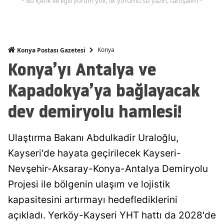
* Bu içerik ile ilgili yorum yok, ilk yorumu siz yazın, tartışalım *
Malatya
Manisa
Konya
Konya Postası Gazetesi
Kahramanmaraş
Konya’yı Antalya ve
Mardin
Kapadokya’ya bağlayacak
Muğla
dev demiryolu hamlesi!
Muş
Ulaştırma Bakanı Abdulkadir Uraloğlu,
Nevşehir
Kayseri'de hayata geçirilecek Kayseri-
Niğde
Nevşehir-Aksaray-Konya-Antalya Demiryolu
Ordu
Projesi ile bölgenin ulaşım ve lojistik
kapasitesini artırmayı hedeflediklerini
Rize
açıkladı. Yerköy-Kayseri YHT hattı da 2028'de
Sakarya