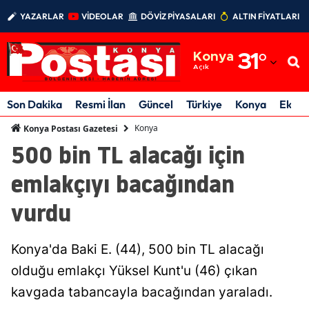
YAZARLAR
VİDEOLAR
DÖVİZ PİYASALARI
ALTIN FİYATLARI
Adana
Konya
31
°
Adıyaman
Açık
Afyonkarahisar
Son Dakika
Resmi İlan
Güncel
Türkiye
Konya
Ekon
Ağrı
Konya
Konya Postası Gazetesi
500 bin TL alacağı için
Amasya
emlakçıyı bacağından
Ankara
vurdu
Antalya
Artvin
Konya'da Baki E. (44), 500 bin TL alacağı
Aydın
olduğu emlakçı Yüksel Kunt'u (46) çıkan
kavgada tabancayla bacağından yaraladı.
Balıkesir