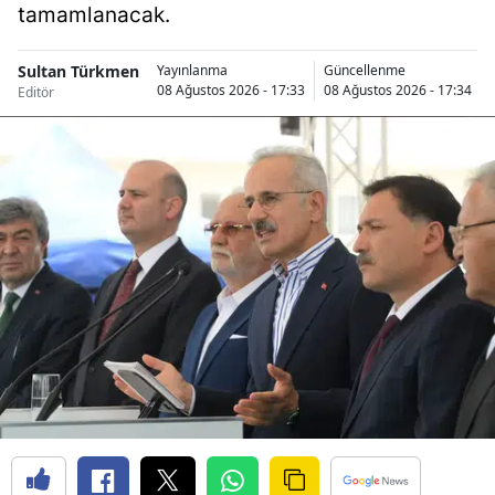
tamamlanacak.
Samsun
Sultan Türkmen
Yayınlanma
Güncellenme
Siirt
08 Ağustos 2026 - 17:33
08 Ağustos 2026 - 17:34
Editör
Sinop
Sivas
Tekirdağ
Tokat
Trabzon
Tunceli
Şanlıurfa
Uşak
Van