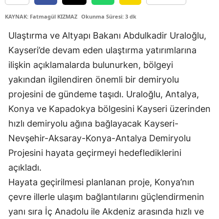
KAYNAK: Fatmagül KIZMAZ
Okunma Süresi: 3 dk
Yozgat
Ulaştırma ve Altyapı Bakanı Abdulkadir Uraloğlu,
Zonguldak
Kayseri’de devam eden ulaştırma yatırımlarına
Aksaray
ilişkin açıklamalarda bulunurken, bölgeyi
Bayburt
yakından ilgilendiren önemli bir demiryolu
projesini de gündeme taşıdı. Uraloğlu, Antalya,
Karaman
Konya ve Kapadokya bölgesini Kayseri üzerinden
Kırıkkale
hızlı demiryolu ağına bağlayacak Kayseri-
Nevşehir-Aksaray-Konya-Antalya Demiryolu
Batman
Projesini hayata geçirmeyi hedeflediklerini
Şırnak
açıkladı.
Bartın
Hayata geçirilmesi planlanan proje, Konya’nın
çevre illerle ulaşım bağlantılarını güçlendirmenin
Ardahan
yanı sıra İç Anadolu ile Akdeniz arasında hızlı ve
Iğdır